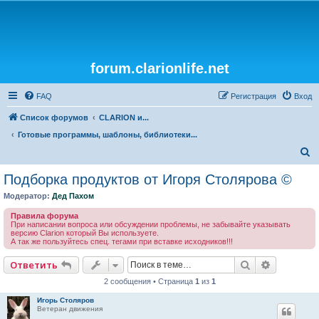
forum.clarionlife.net
FAQ
Регистрация
Вход
Список форумов
CLARION и...
Готовые программы, шаблоны, библиотеки...
П
о
Подборка продуктов от Игоря Столярова ©
и
Модератор:
Дед Пахом
с
Правила форума
к
При написании вопроса или обсуждении проблемы, не забывайте указывать
версию Clarion который Вы используете.
А так же пользуйтесь спец. тегами при вставке исходников!!!
Поиск
Расширен
Ответить
2 сообщения • Страница
1
из
1
Игорь Столяров
Ветеран движения