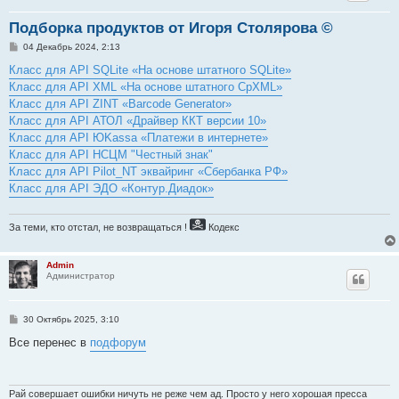
Подборка продуктов от Игоря Столярова ©
С
04 Декабрь 2024, 2:13
о
о
Класс для API SQLite «На основе штатного SQLite»
б
Класс для API XML «На основе штатного CpXML»
щ
е
Класс для API ZINT «Barcode Generator»
н
Класс для API АТОЛ «Драйвер ККТ версии 10»
и
е
Класс для API ЮKassa «Платежи в интернете»
Класс для API НСЦМ "Честный знак"
Класс для API Pilot_NT эквайринг «Сбербанка РФ»
Класс для API ЭДО «Контур.Диадок»
За теми, кто отстал, не возвращаться !
Кодекс
Admin
Администратор
С
30 Октябрь 2025, 3:10
о
о
Все перенес в
подфорум
б
щ
е
н
и
Рай совершает ошибки ничуть не реже чем ад. Просто у него хорошая пресса