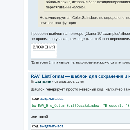
е
обновил архив, исправил баг с позиционированием
перетягивании колонки.
Не компилируется: Color:Gainsboro не определено, 
неизвестная функция.
Проверил шаблон на примере (Clarion10\Examples\Shcoo
не правильно указал, там еще для шаблона переключил
ВЛОЖЕНИЯ
“Есть всего 2 типа языков: те, на которые все жалуются и те, ко
RAV_ListFormat — шаблон для сохранения и 
С
Дед Пахом
»
08 Июль 2026, 17:56
о
о
Шаблон генерирует просто неверный код, например так
б
щ
КОД:
е
ВЫДЕЛИТЬ ВСЁ
н
и
е
или такой
КОД:
ВЫДЕЛИТЬ ВСЁ