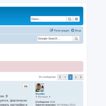
Поиск
Расширенный по
Регистрация
Вход
1
2
3
Пред.
След.
34 сообщения
finsoftrz
гом. В
✯ Ветеран ✯
буется, фактически
Сообщения:
6111
ровать настройки и
Зарегистрирован:
06 Ноябрь 2014,