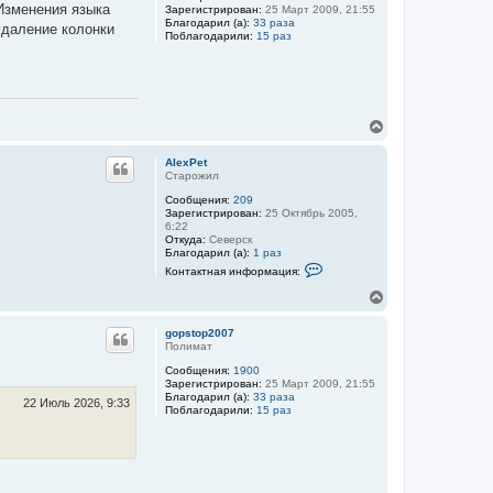
Изменения языка
Зарегистрирован:
25 Март 2009, 21:55
ь
Благодарил (а):
33 раза
удаление колонки
с
Поблагодарили:
15 раз
я
к
н
а
ч
а
В
л
е
у
р
AlexPet
н
Старожил
у
Сообщения:
209
т
Зарегистрирован:
25 Октябрь 2005,
ь
6:22
с
Откуда:
Северск
я
Благодарил (а):
1 раз
к
К
Контактная информация:
о
н
н
а
В
т
ч
е
а
а
р
к
gopstop2007
л
н
т
Полимат
у
у
н
Сообщения:
1900
а
т
Зарегистрирован:
25 Март 2009, 21:55
я
ь
Благодарил (а):
33 раза
и
с
22 Июль 2026, 9:33
Поблагодарили:
15 раз
н
я
ф
к
о
н
р
м
а
а
ч
ц