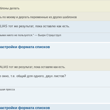
аблоны делать
ь по моему и дергать переменные из других шаблонов
IAS тот же результат, пока оставлю как есть.
торыми никто не пользуется.” — Бьерн Страуструп
настройки формата списков
LIAS тот же результат, пока оставлю как есть.
окно, т.е. общий для одного, двух листов?
ошая пресса
настройки формата списков