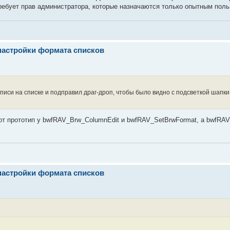
 требует прав администратора, которые назначаются только опытным пол
настройки формата списков
писи на списке и подправил драг-дроп, чтобы было видно с подсветкой шапк
 тот прототип у bwfRAV_Brw_ColumnEdit и bwfRAV_SetBrwFormat, а bwfRA
настройки формата списков