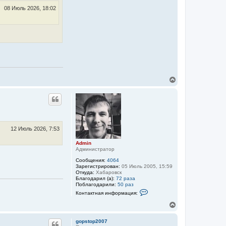
к
о
08 Июль 2026, 18:02
н
р
м
а
а
ч
ц
а
и
л
я
у
п
о
л
ь
з
о
В
в
е
а
р
т
н
е
у
л
я
т
A
ь
d
с
12 Июль 2026, 7:53
m
я
i
к
Admin
n
Администратор
н
а
Сообщения:
4064
ч
Зарегистрирован:
05 Июль 2005, 15:59
а
Откуда:
Хабаровск
л
Благодарил (а):
72 раза
Поблагодарили:
50 раз
у
К
Контактная информация:
о
н
В
т
е
а
р
к
gopstop2007
н