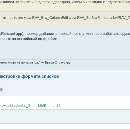
 записи на списке и подправил драг-дроп, чтобы было видно с подсветкой ш
не тот прототип у bwfRAV_Brw_ColumnEdit и bwfRAV_SetBrwFormat, а bwfRAV_
l\Shcool.app), пример добавил в первый пост, у меня все работает, един
 язык на английский во фрейме.
торыми никто не пользуется.” — Бьерн Страуструп
настройки формата списков
ой