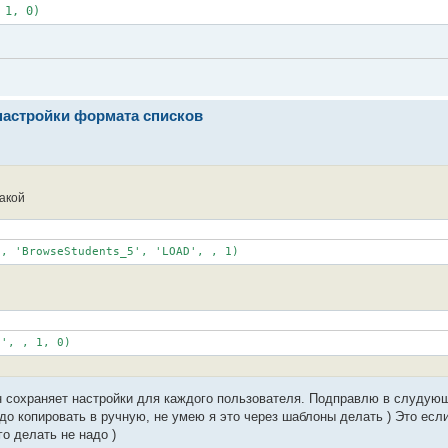
 1, 0)
настройки формата списков
акой
'', , 1, 0)
н сохраняет настройки для каждого пользователя. Подправлю в слудую
до копировать в ручную, не умею я это через шаблоны делать ) Это есл
го делать не надо )