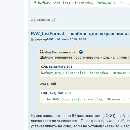
If bwfRAV_ZoomList(QuickWindow, ?Browse:1, '', ,
С уважением, ДП
RAV_ListFormat — шаблон для сохранения и 
С
gopstop2007
»
08 Июль 2026, 18:02
о
о
б
Дед Пахом
писал(а):
щ
е
Шаблон генерирует просто неверный код, например т
н
и
КОД:
ВЫДЕЛИТЬ ВСЁ
е
или такой
КОД:
ВЫДЕЛИТЬ ВСЁ
If bwfRAV_ZoomList(QuickWindow, ?Browse:1, 
Нужно заполнить поле ID пользователя (LONG), шабло
локального по умолчанию. ID настроек (уникальный) на
устанавливать на окно, если не устанавливать то и это