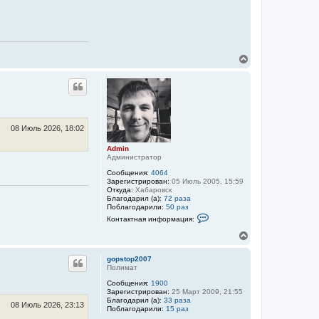
В
е
р
н
у
т
ь
с
08 Июль 2026, 18:02
я
к
Admin
Администратор
н
а
Сообщения:
4064
ч
Зарегистрирован:
05 Июль 2005, 15:59
а
Откуда:
Хабаровск
л
Благодарил (а):
72 раза
Поблагодарили:
50 раз
у
К
Контактная информация:
о
н
В
т
е
а
р
к
gopstop2007
н
т
Полимат
у
н
Сообщения:
1900
а
т
Зарегистрирован:
25 Март 2009, 21:55
я
ь
Благодарил (а):
33 раза
и
с
08 Июль 2026, 23:13
Поблагодарили:
15 раз
н
я
ф