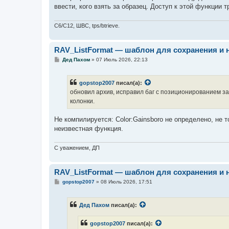
н
ввести, кого взять за образец. Доступ к этой функции
и
е
C6/C12, ШВС, tps/btrieve.
RAV_ListFormat — шаблон для сохранения и 
С
Дед Пахом
»
07 Июль 2026, 22:13
о
о
б
gopstop2007
писал(а):
щ
е
обновил архив, исправил баг с позиционированием за
н
колонки.
и
е
Не компилируется: Color:Gainsboro не определено, не
неизвестная функция.
С уважением, ДП
RAV_ListFormat — шаблон для сохранения и 
С
gopstop2007
»
08 Июль 2026, 17:51
о
о
б
Дед Пахом
писал(а):
щ
е
н
gopstop2007
писал(а):
и