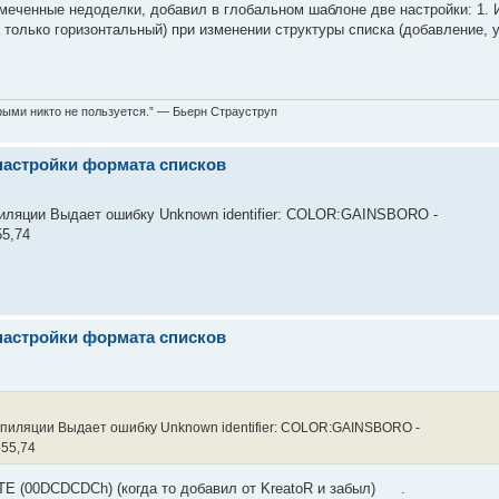
меченные недоделки, добавил в глобальном шаблоне две настройки: 1. 
а только горизонтальный) при изменении структуры списка (добавление, 
торыми никто не пользуется.” — Бьерн Страуструп
настройки формата списков
пиляции Выдает ошибку Unknown identifier: COLOR:GAINSBORO -
55,74
настройки формата списков
мпиляции Выдает ошибку Unknown identifier: COLOR:GAINSBORO -
555,74
E (00DCDCDCh) (когда то добавил от KreatoR и забыл)
.