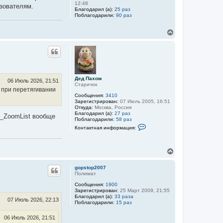
12:48
ьзователям.
Благодарил (а):
25 раз
Поблагодарили:
90 раз
В
е
р
н
у
т
ь
Дед Пахом
с
06 Июль 2026, 21:51
Старичок
я
и при перетягивании
к
Сообщения:
3410
н
Зарегистрирован:
07 Июль 2005, 16:51
Откуда:
Москва, Россия
а
Благодарил (а):
27 раз
ч
V_ZoomList вообще
Поблагодарили:
58 раз
а
К
Контактная информация:
л
о
у
н
т
а
В
к
е
т
р
н
gopstop2007
н
а
Полимат
у
я
Сообщения:
1900
и
т
Зарегистрирован:
25 Март 2009, 21:55
н
ь
Благодарил (а):
33 раза
ф
с
07 Июль 2026, 22:13
Поблагодарили:
15 раз
о
я
р
к
м
06 Июль 2026, 21:51
н
а