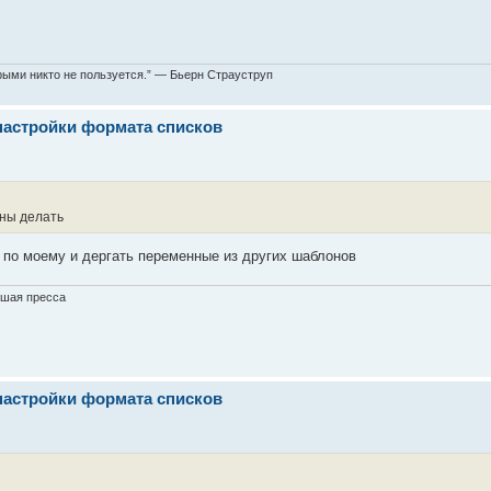
торыми никто не пользуется.” — Бьерн Страуструп
настройки формата списков
оны делать
по моему и дергать переменные из других шаблонов
ошая пресса
настройки формата списков