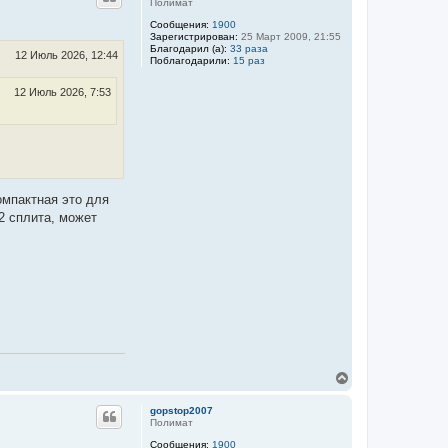
т
Полимат
у
н
Сообщения:
1900
а
т
Зарегистрирован:
25 Март 2009, 21:55
я
ь
Благодарил (а):
33 раза
и
с
12 Июль 2026, 12:44
Поблагодарили:
15 раз
н
я
ф
к
о
12 Июль 2026, 7:53
н
р
м
а
а
ч
ц
а
и
л
я
у
п
о
л
омпактная это для
ь
2 сплита, может
з
о
в
а
т
е
л
я
A
d
m
i
n
В
е
р
gopstop2007
н
Полимат
у
Сообщения:
1900
т