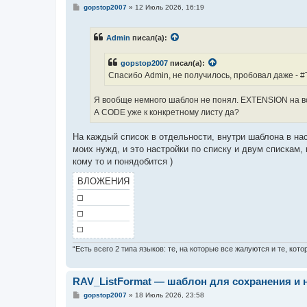
С
gopstop2007
»
12 Июль 2026, 16:19
о
о
б
Admin
писал(а):
щ
е
н
gopstop2007
писал(а):
и
е
Спасибо Admin, не получилось, пробовал даже - #T
Я вообще немного шаблон не понял. EXTENSION на все
А CODE уже к конкретному листу да?
На каждый список в отдельности, внутри шаблона в на
моих нужд, и это настройки по списку и двум спискам
кому то и понядобится )
ВЛОЖЕНИЯ
“Есть всего 2 типа языков: те, на которые все жалуются и те, ко
RAV_ListFormat — шаблон для сохранения и 
С
gopstop2007
»
18 Июль 2026, 23:58
о