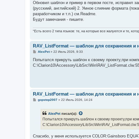
о
Обновил шаблон и пример в первом посте, исправил за
б
(русскиий, английский) 2. Умное слияние формата (пок
щ
е
разработчиком и т.п.) см.Readme.
н
Будут замечания - пишите.
и
е
“Есть всего 2 типа языков: те, на которые все жалуются и те, ко
RAV_ListFormat — шаблон для сохранения и 
С
AlexPet
»
22 Июль 2026, 9:33
о
о
Попытался прикруть шаблон к своему проекту,при ком
б
C:\Clarion10\Accessory\LibSrc\Win\RAV_ListFormat.clw:5
щ
е
н
и
е
RAV_ListFormat — шаблон для сохранения и 
С
gopstop2007
»
22 Июль 2026, 14:24
о
о
б
AlexPet
писал(а):
щ
е
Попытался прикруть шаблон к своему проекту,при ко
н
C:\Clarion10\Accessory\LibSrc\Win\RAV_ListFormat.clw:
и
е
Спасибо, у меня используется COLOR:Gainsboro EQUAT