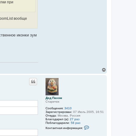
апки при
ц
а
и
ч
я
а
п
л
о
ZoomList вообще
у
л
ь
з
о
ственное иконки зум
в
а
т
е
л
я
Д
е
д
П
В
а
е
х
р
о
н
м
у
т
ь
Дед Пахом
с
Старичок
я
к
Сообщения:
3410
н
Зарегистрирован:
07 Июль 2005, 16:51
Откуда:
Москва, Россия
а
Благодарил (а):
27 раз
ч
Поблагодарили:
58 раз
а
К
Контактная информация:
л
о
у
н