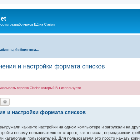
net
рум разработчиков БД на Clarion
аблоны, библиотеки...
нения и настройки формата списков
казывать версию Clarion который Вы используете.
Поиск
Расширенный поиск
ия и настройки формата списков
 выгружали какие-то настройки на одном компьютере и загружали на дру
ройки новому пользователю от старого, как я писал, периодически тре
 каталогами пользователей. Для пользователя это просто нажать копи