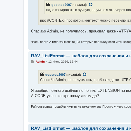
н
gopstop2007
писал(а):
и
е
надо копировать в ручную, не умею я это через ш
про #CONTEXT посмотри. контекст можно переключат
Спасибо Admin, не получилось, пробовал даже - #TRYAL
“Есть всего 2 типа языков: те, на которые все жалуются и те, ко
RAV_ListFormat — шаблон для сохранения и 
С
Admin
»
12 Июль 2026, 12:44
о
о
б
gopstop2007
писал(а):
щ
е
Спасибо Admin, не получилось, пробовал даже - #TRYA
н
и
е
Я вообще немного шаблон не понял. EXTENSION на все 
А CODE уже к конкретному листу да?
Рай совершает ошибки ничуть не реже чем ад. Просто у него хор
RAV_ListFormat — шаблон для сохранения и 