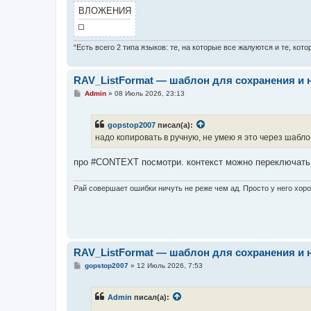
ВЛОЖЕНИЯ
“Есть всего 2 типа языков: те, на которые все жалуются и те, ко
RAV_ListFormat — шаблон для сохранения и 
С
Admin
»
08 Июль 2026, 23:13
о
о
б
gopstop2007
писал(а):
щ
е
надо копировать в ручную, не умею я это через шабл
н
и
е
про #CONTEXT посмотри. контекст можно переключать 
Рай совершает ошибки ничуть не реже чем ад. Просто у него хор
RAV_ListFormat — шаблон для сохранения и 
С
gopstop2007
»
12 Июль 2026, 7:53
о
о
б
Admin
писал(а):
щ
е