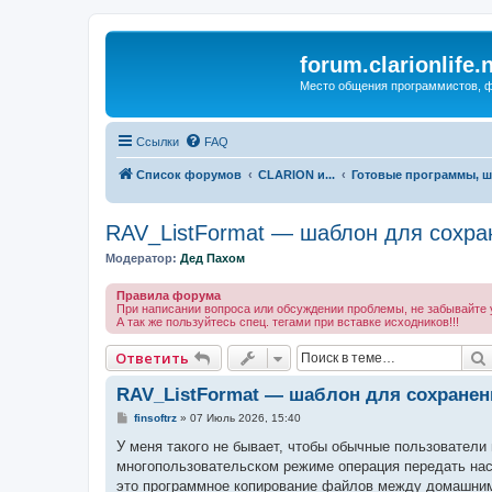
forum.clarionlife.
Место общения программистов, фо
Ссылки
FAQ
Список форумов
CLARION и...
Готовые программы, ш
RAV_ListFormat — шаблон для сохра
Модератор:
Дед Пахом
Правила форума
При написании вопроса или обсуждении проблемы, не забывайте у
А так же пользуйтесь спец. тегами при вставке исходников!!!
Ответить
RAV_ListFormat — шаблон для сохранен
С
finsoftrz
»
07 Июль 2026, 15:40
о
о
У меня такого не бывает, чтобы обычные пользователи
б
многопользовательском режиме операция передать наст
щ
е
это программное копирование файлов между домашними