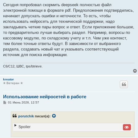
о
о
Сегодня попробовал скормить deepseek полностью файл
б
электронной помощи в формате pdf. Предположения подтвердились,
щ
е
начинает допускать ошибки и неточности. То есть, чтобы
н
использовать нейросеть для технической поддержки, надо
и
е
закладывать четкие пары вопрос и ответ. Если приложение большое,
то предварительно лучше выбирать раздел. Например, вопросы по
кассовому модулю, по складскому учету и т.п. Чем уже контекст,
тем более точные ответы будут. В зависимости от выбранного
раздела, создавать новый чат и указывать соответствующий
источник для поиска информации.
C6/C12, ШВС, tps/btrieve.
kreator
✯ Ветеран ✯
Использование нейросетей в работе
С
01 Июнь 2026, 12:57
о
о
б
porutchik
писал(а):
щ
е
н
Spoiler
и
е