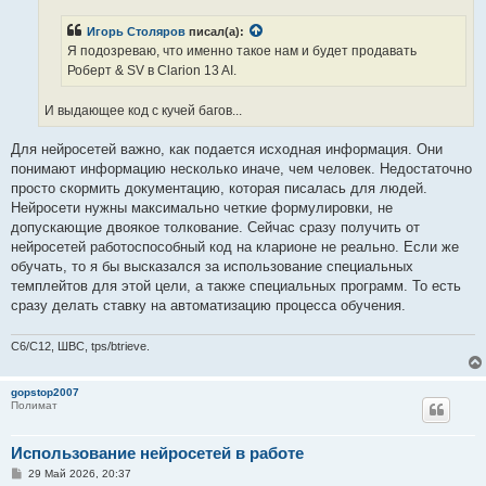
е
н
Игорь Столяров
писал(а):
и
е
Я подозреваю, что именно такое нам и будет продавать
Роберт & SV в Clarion 13 AI.
И выдающее код с кучей багов...
Для нейросетей важно, как подается исходная информация. Они
понимают информацию несколько иначе, чем человек. Недостаточно
просто скормить документацию, которая писалась для людей.
Нейросети нужны максимально четкие формулировки, не
допускающие двоякое толкование. Сейчас сразу получить от
нейросетей работоспособный код на кларионе не реально. Если же
обучать, то я бы высказался за использование специальных
темплейтов для этой цели, а также специальных программ. То есть
сразу делать ставку на автоматизацию процесса обучения.
C6/C12, ШВС, tps/btrieve.
gopstop2007
Полимат
Использование нейросетей в работе
С
29 Май 2026, 20:37
о