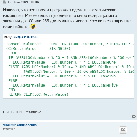
С
02 Июнь 2026, 10:36
о
о
Написал, что все норм и предложил сделать косметические
б
изменения. Рекомендовал увеличить размер возвращаемого
щ
е
значения до 100 или 255 для больших чисел. Косяки в его варианте
н
сами найдете.
и
е
КОД:
ВЫДЕЛИТЬ ВСЁ
ChoosePluralMerge    FUNCTION (LONG LOC:Number, STRING LOC:Cas
LOC:ReturnValue      STRING(30)

  CODE

  IF (ABS(LOC:Number) % 10 = 1 AND ABS(LOC:Number) % 100 <> 11
    LOC:ReturnValue = LOC:Number & ' ' & LOC:CaseOne

  ELSIF (ABS(LOC:Number) % 10 >= 2 AND ABS(LOC:Number) % 10 <=
         (ABS(LOC:Number) % 100 < 10 OR ABS(LOC:Number) % 100 
    LOC:ReturnValue = LOC:Number & ' ' & LOC:CaseTwo

  ELSE

    LOC:ReturnValue = LOC:Number & ' ' & LOC:CaseFive

  END

C6/C12, ШВС, tps/btrieve.
Vladimir Yakimchenko
Новичок