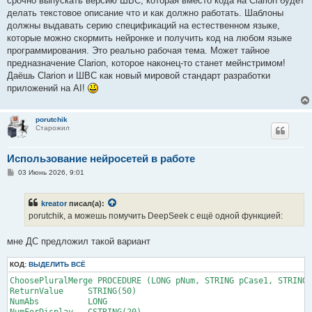
срочно выпускать версию ШВС, которая вместо кода на Clarion будет
н
делать текстовое описание что и как должно работать. Шаблоны
и
е
должны выдавать серию спецификаций на естественном языке,
которые можно скормить нейронке и получить код на любом языке
программирования. Это реально рабочая тема. Может тайное
предназначение Clarion, которое наконец-то станет мейнстримом!
Даёшь Clarion и ШВС как новый мировой стандарт разработки
приложений на AI!
porutchik
Старожил
Использование нейросетей в работе
С
03 Июнь 2026, 9:01
о
о
б
kreator
писал(а):
щ
е
porutchik, а можешь помучить DeepSeek с ещё одной функцией:
н
и
е
мне ДС предложил такой вариант
КОД:
ВЫДЕЛИТЬ ВСЁ
ChoosePluralMerge PROCEDURE (LONG pNum, STRING pCase1, STRING 
ReturnValue     STRING(50)

NumAbs          LONG

NumForDisplay   CSTRING(20)
