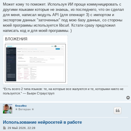
о
Может кому то поможет. Используя ИИ проще коммуницировать с
б
другими языками которые не знаешь, из последнего, что он сделал
щ
е
для меня, написал модуль API (для опенкарт 3) с импортом и
н
экспортом данных "заточенных" под мою базу данных, со стороны
и
е
моей программы используется libcurl. Кстати сразу предложил
написать код и для моей программы. )
ВЛОЖЕНИЯ
“Есть всего 2 типа языков: те, на которые все жалуются и те, которыми никто не
пользуется.” — Бьерн Страуструп
finsoftrz
✯ Ветеран ✯
Использование нейросетей в работе
С
29 Май 2026, 22:28