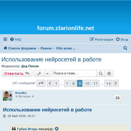
forum.clarionlife.net
FAQ
Регистрация
Вход
П
Список форумов
Разное
Обо всем ...
о
Использование нейросетей в работе
и
Модератор:
Дед Пахом
с
Поиск
Расширен
Ответить
к
Страница
9
из
14
1
7
8
9
10
11
14
Пред.
След.
197 сообщений
…
…
finsoftrz
✯ Ветеран ✯
Использование нейросетей в работе
С
28 Май 2026, 20:17
о
о
б
Губин Игорь
писал(а):
щ