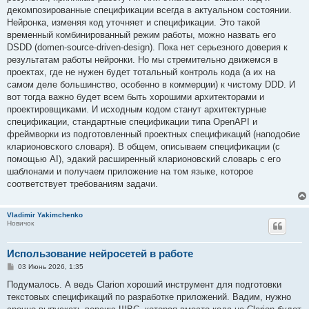
декомпозированные спецификации всегда в актуальном состоянии.
Нейронка, изменяя код уточняет и спецификации. Это такой
временный комбинированный режим работы, можно назвать его
DSDD (domen-source-driven-design). Пока нет серьезного доверия к
результатам работы нейронки. Но мы стремительно движемся в
проектах, где не нужен будет тотальный контроль кода (а их на
самом деле большинство, особенно в коммерции) к чистому DDD. И
вот тогда важно будет всем быть хорошими архитекторами и
проектировщиками. И исходным кодом станут архитектурные
спецификации, стандартные спецификации типа OpenAPI и
фреймворки из подготовленный проектных спецификаций (наподобие
кларионовского словаря). В общем, описываем спецификации (с
помощью AI), эдакий расширенный кларионовский словарь с его
шаблонами и получаем приложение на том языке, которое
соответствует требованиям задачи.
Vladimir Yakimchenko
Новичок
Использование нейросетей в работе
С
03 Июнь 2026, 1:35
о
о
Подумалось. А ведь Clarion хороший инструмент для подготовки
б
текстовых спецификаций по разработке приложений. Вадим, нужно
щ
е