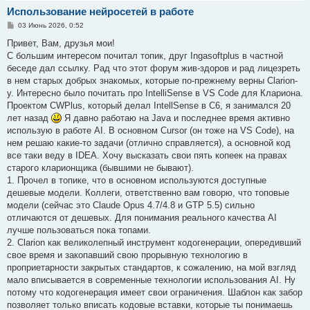
Использование нейросетей в работе
С
03 Июнь 2026, 0:52
о
о
Привет, Вам, друзья мои!
б
С большим интересом почитал топик, друг Ingasoftplus в частной
щ
е
беседе дал ссылку. Рад что этот форум жив-здоров и рад лицезреть
н
в нем старых добрых знакомых, которые по-прежнему верны Clarion-
и
е
у. Интересно было почитать про IntelliSense в VS Code для Клариона.
Проектом CWPlus, который делал IntellSense в С6, я занимался 20
лет назад
Я давно работаю на Java и последнее время активно
использую в работе AI. В основном Cursor (он тоже на VS Code), на
нем решаю какие-то задачи (отлично справляется), а основной код
все таки веду в IDEA. Хочу высказать свои пять копеек на правах
старого кларионщика (бывшими не бывают).
1. Прочел в топике, что в основном используются доступные
дешевые модели. Коллеги, ответственно вам говорю, что топовые
модели (сейчас это Claude Opus 4.7/4.8 и GTP 5.5) сильно
отличаются от дешевых. Для понимания реального качества AI
лучше пользоваться пока топами.
2. Clarion как великолепный инструмент кодогенерации, опередивший
свое время и закопавший свою прорывную технологию в
проприетарности закрытых стандартов, к сожалению, на мой взгляд
мало вписывается в современные технологии использования AI. Ну
потому что кодогенерация имеет свои ограничения. Шаблон как забор
позволяет только вписать кодовые вставки, которые ты понимаешь