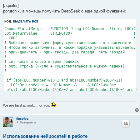
[/spoiler]
porutchik, а можешь помучить DeepSeek с ещё одной функцией:
КОД:
ВЫДЕЛИТЬ ВСЁ
ChoosePluralMerge    FUNCTION (Long LOC:Number, String LOC:Cas
LOC:ReturnValue      STRING(30)                            !

  CODE                                                     ! B
! Выбирает правильную форму существительного в зависимости от 
! Чтобы легко запомнить, в каком порядке указывать варианты, п
! один-два-пять - один гвоздь, два гвоздя, пять гвоздей.

!

! in: число и слово в трёх падежах.

! out: строка (число + существительное в нужном падеже).

!

 if (abs(LOC:Number)%10=1 and abs(LOC:Number)%100<>11)

   LOC:ReturnValue = LOC:Number & ' ' & LOC:CaseOne

 elsif (abs(LOC:Number)%10>=2 and abs(LOC:Number)%10<=4 and (a
   LOC:ReturnValue = LOC:Number & ' ' & LOC:CaseTwo

 else

   LOC:ReturnValue = LOC:Number & ' ' & LOC:CaseFive

We are hard at work… for you.
 end

finsoftrz
✯ Ветеран ✯
Использование нейросетей в работе