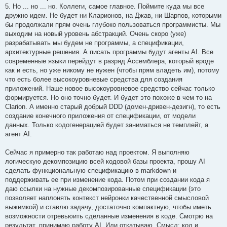
5. Но ... но ... но. Коллеги, самое главное. Поймите куда мы все
дружно идем. Не будет ни Кларионов, на Джав, ни Шарпов, которыми
бы продолжали прям очень глубоко пользоваться программисты. Мы
выходим на новый уровень абстракций. Очень скоро (уже)
разрабатывать мы будем не программы, а спецификации,
архитектурные решения. А писать программы будут агенты AI. Все
современные языки перейдут в разряд Ассемблера, который вроде
как и есть, но уже никому не нужен (чтобы прям владеть им), потому
что есть более высокоуровневые средства для создания
приложений. Наше новое высокоуровневое средство сейчас только
формируется. Но оно точно будет. И будет это похоже в чем то на
Clarion. А именно старый добрый DDD (домен-дривен-дезигн), то есть
создание конечного приложения от спецификации, от модели
данных. Только кодогенерацией будет заниматься не темплейт, а
агент AI.
Сейчас я примерно так работаю над проектом. Я выполняю
логическую декомпозицию всей кодовой базы проекта, прошу AI
сделать функциональную спецификацию в markdown и
поддерживать ее при изменение кода. Потом при создании кода я
даю ссылки на нужные декомпозированные спецификации (это
позволяет наплонять контекст нейронки качественной смысловой
выжимкой) и ставлю задачу, достаточно компактную, чтобы иметь
возможности отревьюить сделанные изменения в коде. Смотрю на
результат, принимаю работу AI. Или откатываю. Смысл: код и