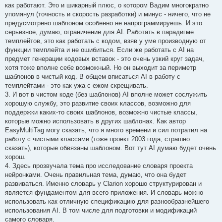
как работают. Это и шикарный плюс, о котором Вадим многократно
упомянул (точность и скорость разработки) и минус - ничего, что не
предусмотрено шаблоном особенно не напрограммируешь. И это
серьезное, думаю, ограничение для AI. Работать в парадигме
темплейтов, это как работать с кодом, взяв у уме производную от
функции темплейта и не ошибиться. Если же работать с AI на
предмет генерации кодовых вставок - это очень узкий круг задач,
хотя тоже вполне себе возможный. Но он выходит за периметр
шаблонов в чистый код. В общем вписаться AI в работу с
темплейтами - это как ужа с ежом скрещивать.
3. И вот в чистом коде (без шаблонов) AI вполне может сослужить
хорошую службу, это развитие своих классов, возможно для
поддержки каких-то своих шаблонов, возможно чистые классы,
которые можно использовать в других шаблонах. Как автор
EasyMultiTag могу сказать, что я много времени и сил потратил на
работу с чистыми классами (тоже проект 2003 года, страшно
сказать), которые обвязаны шаблоном. Вот тут AI думаю будет очень
хорош.
4. Здесь прозвучала тема про исследование словаря проекта
нейронками. Очень правильная тема, думаю, что она будет
развиваться. Именно словарь у Clarion хорошо структурирован и
является фундаментом для всего приложения. И словарь можно
использовать как отличную спецификацию для разнообразнейшего
использования AI. В том числе для подготовки и модификаций
самого словаря.