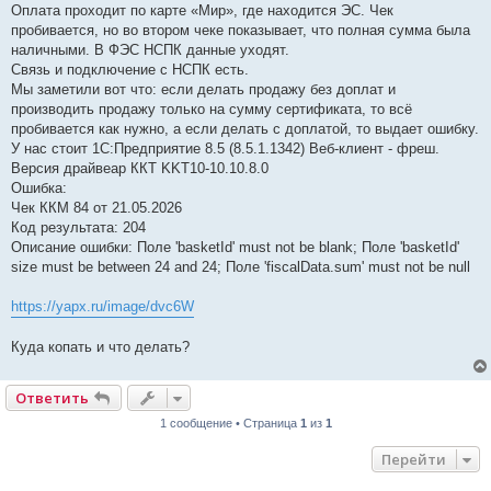
е
Оплата проходит по карте «Мир», где находится ЭС. Чек
пробивается, но во втором чеке показывает, что полная сумма была
наличными. В ФЭС НСПК данные уходят.
Связь и подключение с НСПК есть.
Мы заметили вот что: если делать продажу без доплат и
производить продажу только на сумму сертификата, то всё
пробивается как нужно, а если делать с доплатой, то выдает ошибку.
У нас стоит 1С:Предприятие 8.5 (8.5.1.1342) Веб-клиент - фреш.
Версия драйвеар ККТ KKT10-10.10.8.0
Ошибка:
Чек ККМ 84 от 21.05.2026
Код результата: 204
Описание ошибки: Поле 'basketId' must not be blank; Поле 'basketId'
size must be between 24 and 24; Поле 'fiscalData.sum' must not be null
https://yapx.ru/image/dvc6W
Куда копать и что делать?
Ответить
1 сообщение • Страница
1
из
1
Перейти