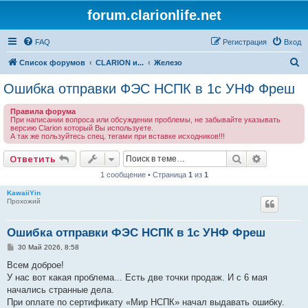
forum.clarionlife.net
FAQ
Регистрация
Вход
П
Список форумов
CLARION и...
Железо
о
Ошибка отправки ФЭС НСПК в 1с УНФ Фреш
и
Правила форума
с
При написании вопроса или обсуждении проблемы, не забывайте указывать
версию Clarion который Вы используете.
к
А так же пользуйтесь спец. тегами при вставке исходников!!!
Поиск
Расширен
Ответить
1 сообщение • Страница
1
из
1
KawaiiYin
Прохожий
Ошибка отправки ФЭС НСПК в 1с УНФ Фреш
С
30 Май 2026, 8:58
о
о
Всем доброе!
б
У нас вот какая проблема... Есть две точки продаж. И с 6 мая
щ
е
начались странные дела.
н
При оплате по сертификату «Мир НСПК» начал выдавать ошибку.
и