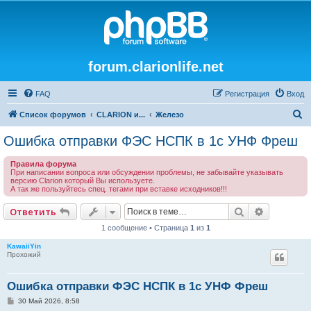
forum.clarionlife.net
FAQ
Регистрация
Вход
П
Список форумов
CLARION и...
Железо
о
Ошибка отправки ФЭС НСПК в 1с УНФ Фреш
и
Правила форума
с
При написании вопроса или обсуждении проблемы, не забывайте указывать
версию Clarion который Вы используете.
к
А так же пользуйтесь спец. тегами при вставке исходников!!!
Поиск
Расширен
Ответить
1 сообщение • Страница
1
из
1
KawaiiYin
Прохожий
Ошибка отправки ФЭС НСПК в 1с УНФ Фреш
С
30 Май 2026, 8:58
о