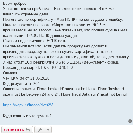
о
Всем доброе!
б
У нас вот какая проблема... Есть две точки продаж. И с 6 мая
щ
е
начались странные дела.
н
При оплате по сертификату «Мир НСПК» начал выдавать ошибку.
и
е
Оплата проходит по карте «Мир», где находится ЭС. Чек
пробивается, но во втором чеке показывает, что полная сумма была
наличными. В ФЭС НСПК данные уходят.
Связь и подключение с НСПК есть.
Мы заметили вот что: если делать продажу без доплат и
производить продажу только на сумму сертификата, то всё
пробивается как нужно, а если делать с доплатой, то выдает ошибку.
У нас стоит 1С:Предприятие 8.5 (8.5.1.1342) Веб-клиент - фреш.
Версия драйвеар ККТ KKT10-10.10.8.0
Ошибка:
Чек ККМ 84 от 21.05.2026
Код результата: 204
Описание ошибки: Поле 'basketId' must not be blank; Поле 'basketId'
size must be between 24 and 24; Поле 'fiscalData.sum' must not be null
https://yapx.ru/image/dvc6W
Куда копать и что делать?
Ответить