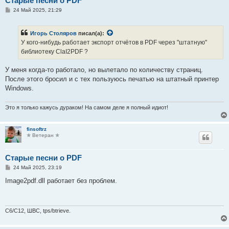
Старые песни о PDF
С
24 Май 2025, 21:29
о
о
б
Игорь Столяров
писал(а):
щ
е
У кого-нибудь работает экспорт отчётов в PDF через "штатную"
н
библиотеку ClaI2PDF ?
и
е
У меня когда-то работало, но вылетало по количеству страниц.
После этого бросил и с тех пользуюсь печатью на штатный принтер
Windows.
Это я только кажусь дураком! На самом деле я полный идиот!
finsoftrz
✯ Ветеран ✯
Старые песни о PDF
С
24 Май 2025, 23:19
о
о
Image2pdf.dll работает без проблем.
б
щ
е
н
и
C6/C12, ШВС, tps/btrieve.
е