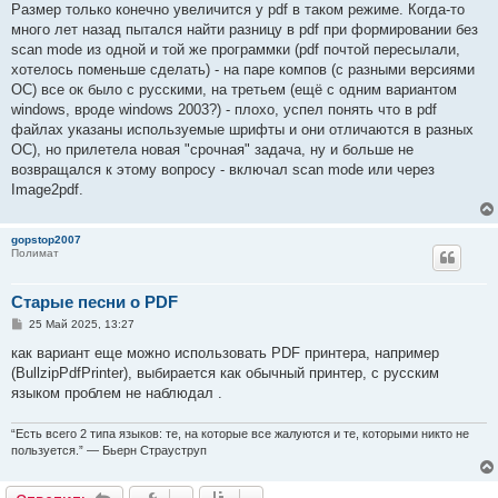
о
Размер только конечно увеличится у pdf в таком режиме. Когда-то
б
много лет назад пытался найти разницу в pdf при формировании без
щ
е
scan mode из одной и той же программки (pdf почтой пересылали,
н
хотелось поменьше сделать) - на паре компов (с разными версиями
и
е
ОС) все ок было с русскими, на третьем (ещё с одним вариантом
windows, вроде windows 2003?) - плохо, успел понять что в pdf
файлах указаны используемые шрифты и они отличаются в разных
ОС), но прилетела новая "срочная" задача, ну и больше не
возвращался к этому вопросу - включал scan mode или через
Image2pdf.
gopstop2007
Полимат
Старые песни о PDF
С
25 Май 2025, 13:27
о
о
как вариант еще можно использовать PDF принтера, например
б
(BullzipPdfPrinter), выбирается как обычный принтер, с русским
щ
е
языком проблем не наблюдал .
н
и
е
“Есть всего 2 типа языков: те, на которые все жалуются и те, которыми никто не
пользуется.” — Бьерн Страуструп