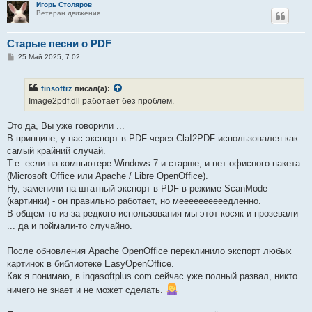
Игорь Столяров
Ветеран движения
Старые песни о PDF
С
25 Май 2025, 7:02
о
о
б
finsoftrz
писал(а):
щ
е
Image2pdf.dll работает без проблем.
н
и
е
Это да, Вы уже говорили ...
В принципе, у нас экспорт в PDF через ClaI2PDF использовался как
самый крайний случай.
Т.е. если на компьютере Windows 7 и старше, и нет офисного пакета
(Microsoft Office или Apache / Libre OpenOffice).
Ну, заменили на штатный экспорт в PDF в режиме ScanMode
(картинки) - он правильно работает, но меееееееееедленно.
В общем-то из-за редкого использования мы этот косяк и прозевали
... да и поймали-то случайно.
После обновления Apache OpenOffice переклинило экспорт любых
картинок в библиотеке EasyOpenOffice.
Как я понимаю, в ingasoftplus.com сейчас уже полный развал, никто
ничего не знает и не может сделать.