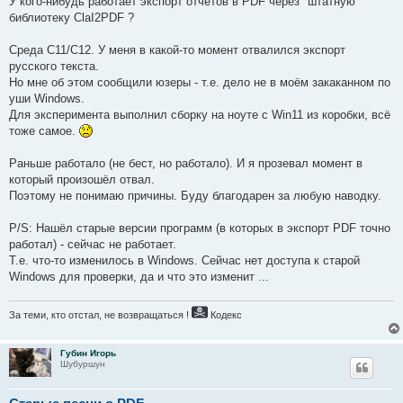
У кого-нибудь работает экспорт отчётов в PDF через "штатную"
и
е
библиотеку ClaI2PDF ?
Среда C11/C12. У меня в какой-то момент отвалился экспорт
русского текста.
Но мне об этом сообщили юзеры - т.е. дело не в моём закаканном по
уши Windows.
Для эксперимента выполнил сборку на ноуте с Win11 из коробки, всё
тоже самое.
Раньше работало (не бест, но работало). И я прозевал момент в
который произошёл отвал.
Поэтому не понимаю причины. Буду благодарен за любую наводку.
P/S: Нашёл старые версии программ (в которых в экспорт PDF точно
работал) - сейчас не работает.
Т.е. что-то изменилось в Windows. Сейчас нет доступа к старой
Windows для проверки, да и что это изменит ...
За теми, кто отстал, не возвращаться !
Кодекс
Губин Игорь
Шубуршун