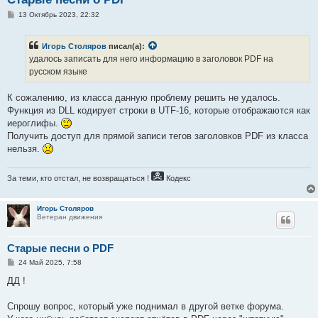
С
13 Октябрь 2023, 22:32
о
о
б
Игорь Столяров
писал(а):
щ
е
удалось записать для него информацию в заголовок PDF на
н
русском языке
и
е
К сожалению, из класса данную проблему решить не удалось.
Функция из DLL кодирует строки в UTF-16, которые отображаются как
иероглифы.
Получить доступ для прямой записи тегов заголовков PDF из класса
нельзя.
За теми, кто отстал, не возвращаться !
Кодекс
Игорь Столяров
Ветеран движения
Старые песни о PDF
С
24 Май 2025, 7:58
о
о
ДД !
б
щ
е
Спрошу вопрос, который уже поднимал в другой ветке форума.
н