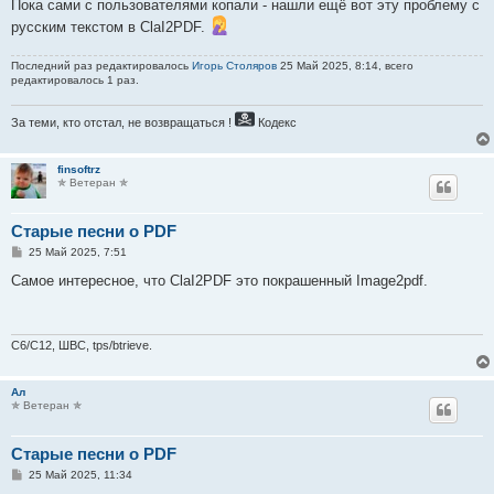
Пока сами с пользователями копали - нашли ещё вот эту проблему с
русским текстом в ClaI2PDF.
Последний раз редактировалось
Игорь Столяров
25 Май 2025, 8:14, всего
редактировалось 1 раз.
За теми, кто отстал, не возвращаться !
Кодекс
finsoftrz
✯ Ветеран ✯
Старые песни о PDF
С
25 Май 2025, 7:51
о
о
Самое интересное, что ClaI2PDF это покрашенный Image2pdf.
б
щ
е
н
и
C6/C12, ШВС, tps/btrieve.
е
Ал
✯ Ветеран ✯
Старые песни о PDF
С
25 Май 2025, 11:34
о