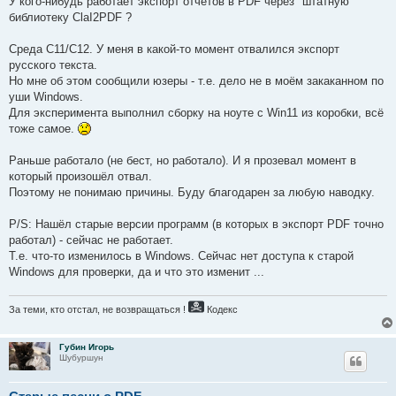
У кого-нибудь работает экспорт отчётов в PDF через "штатную"
и
е
библиотеку ClaI2PDF ?
Среда C11/C12. У меня в какой-то момент отвалился экспорт
русского текста.
Но мне об этом сообщили юзеры - т.е. дело не в моём закаканном по
уши Windows.
Для эксперимента выполнил сборку на ноуте с Win11 из коробки, всё
тоже самое.
Раньше работало (не бест, но работало). И я прозевал момент в
который произошёл отвал.
Поэтому не понимаю причины. Буду благодарен за любую наводку.
P/S: Нашёл старые версии программ (в которых в экспорт PDF точно
работал) - сейчас не работает.
Т.е. что-то изменилось в Windows. Сейчас нет доступа к старой
Windows для проверки, да и что это изменит ...
За теми, кто отстал, не возвращаться !
Кодекс
Губин Игорь
Шубуршун