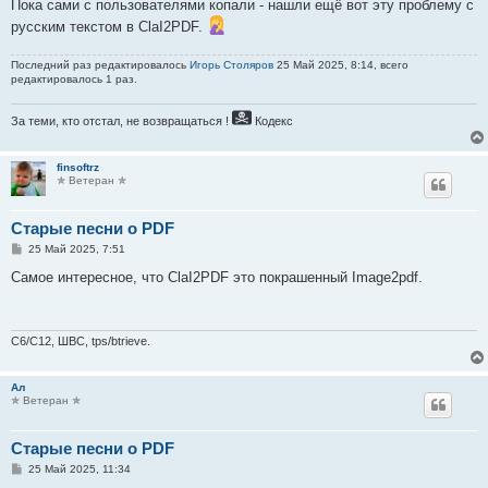
Пока сами с пользователями копали - нашли ещё вот эту проблему с
русским текстом в ClaI2PDF.
Последний раз редактировалось
Игорь Столяров
25 Май 2025, 8:14, всего
редактировалось 1 раз.
За теми, кто отстал, не возвращаться !
Кодекс
finsoftrz
✯ Ветеран ✯
Старые песни о PDF
С
25 Май 2025, 7:51
о
о
Самое интересное, что ClaI2PDF это покрашенный Image2pdf.
б
щ
е
н
и
C6/C12, ШВС, tps/btrieve.
е
Ал
✯ Ветеран ✯
Старые песни о PDF
С
25 Май 2025, 11:34
о