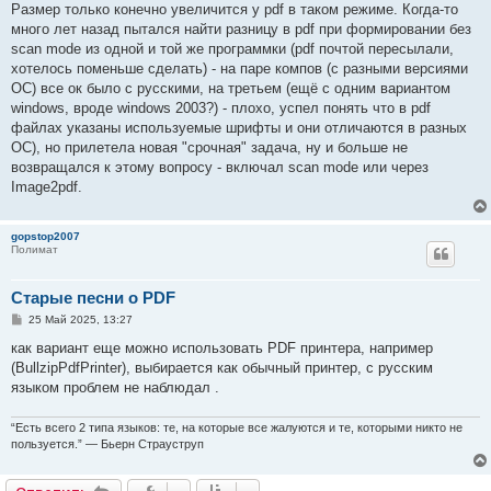
о
Размер только конечно увеличится у pdf в таком режиме. Когда-то
б
много лет назад пытался найти разницу в pdf при формировании без
щ
е
scan mode из одной и той же программки (pdf почтой пересылали,
н
хотелось поменьше сделать) - на паре компов (с разными версиями
и
е
ОС) все ок было с русскими, на третьем (ещё с одним вариантом
windows, вроде windows 2003?) - плохо, успел понять что в pdf
файлах указаны используемые шрифты и они отличаются в разных
ОС), но прилетела новая "срочная" задача, ну и больше не
возвращался к этому вопросу - включал scan mode или через
Image2pdf.
gopstop2007
Полимат
Старые песни о PDF
С
25 Май 2025, 13:27
о
о
как вариант еще можно использовать PDF принтера, например
б
(BullzipPdfPrinter), выбирается как обычный принтер, с русским
щ
е
языком проблем не наблюдал .
н
и
е
“Есть всего 2 типа языков: те, на которые все жалуются и те, которыми никто не
пользуется.” — Бьерн Страуструп