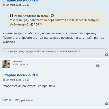
Старые песни о PDF
С
24 Май 2025, 21:29
о
о
б
Игорь Столяров
писал(а):
щ
е
У кого-нибудь работает экспорт отчётов в PDF через "штатную"
н
библиотеку ClaI2PDF ?
и
е
У меня когда-то работало, но вылетало по количеству страниц.
После этого бросил и с тех пользуюсь печатью на штатный принтер
Windows.
Это я только кажусь дураком! На самом деле я полный идиот!
finsoftrz
✯ Ветеран ✯
Старые песни о PDF
С
24 Май 2025, 23:19
о
о
Image2pdf.dll работает без проблем.
б
щ
е
н
и
C6/C12, ШВС, tps/btrieve.
е