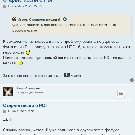
С
13 Октябрь 2023, 22:32
о
о
б
Игорь Столяров
писал(а):
щ
е
удалось записать для него информацию в заголовок PDF на
н
русском языке
и
е
К сожалению, из класса данную проблему решить не удалось.
Функция из DLL кодирует строки в UTF-16, которые отображаются как
иероглифы.
Получить доступ для прямой записи тегов заголовков PDF из класса
нельзя.
За теми, кто отстал, не возвращаться !
Кодекс
Игорь Столяров
Ветеран движения
Старые песни о PDF
С
24 Май 2025, 7:58
о
о
ДД !
б
щ
е
Спрошу вопрос, который уже поднимал в другой ветке форума.
н