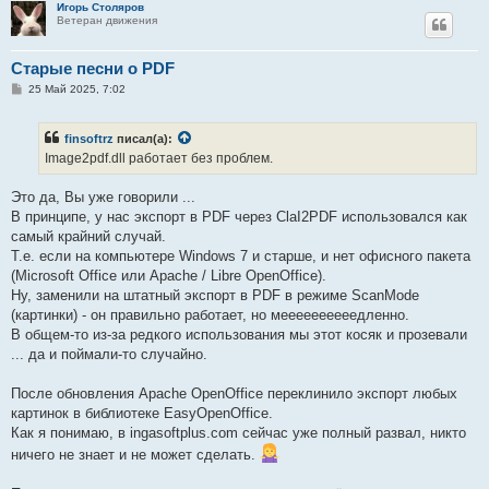
Игорь Столяров
Ветеран движения
Старые песни о PDF
С
25 Май 2025, 7:02
о
о
б
finsoftrz
писал(а):
щ
е
Image2pdf.dll работает без проблем.
н
и
е
Это да, Вы уже говорили ...
В принципе, у нас экспорт в PDF через ClaI2PDF использовался как
самый крайний случай.
Т.е. если на компьютере Windows 7 и старше, и нет офисного пакета
(Microsoft Office или Apache / Libre OpenOffice).
Ну, заменили на штатный экспорт в PDF в режиме ScanMode
(картинки) - он правильно работает, но меееееееееедленно.
В общем-то из-за редкого использования мы этот косяк и прозевали
... да и поймали-то случайно.
После обновления Apache OpenOffice переклинило экспорт любых
картинок в библиотеке EasyOpenOffice.
Как я понимаю, в ingasoftplus.com сейчас уже полный развал, никто
ничего не знает и не может сделать.