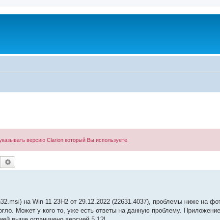
казывать версию Clarion который Вы используете.
Поиск
Расширенный поиск
32.msi) на Win 11 23H2 от 29.‎12.‎2022 (22631.4037), проблемы ниже на фо
огло. Может у кого то, уже есть ответы на данную проблему. Приложени
ией выше ограничено версией 5.1?!