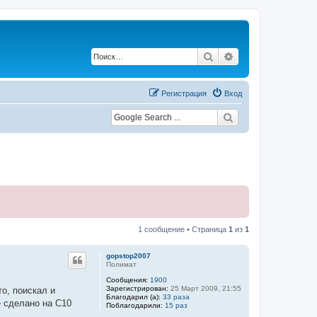
Поиск
Расширенный по
Регистрация
Вход
1 сообщение • Страница
1
из
1
gopstop2007
Полимат
Сообщения:
1900
Зарегистрирован:
25 Март 2009, 21:55
то, поискал и
Благодарил (а):
33 раза
е сделано на C10
Поблагодарили:
15 раз