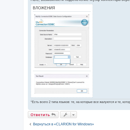
н
и
ВЛОЖЕНИЯ
е
“Есть всего 2 типа языков: те, на которые все жалуются и те, ко
Ответить
Вернуться в «CLARION for Windows»