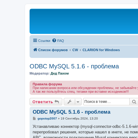
Ссылки
FAQ
Список форумов
CW
CLARION for Windows
ODBC MySQL 5.1.6 - проблема
Модератор:
Дед Пахом
Правила форума
При написании вопроса или обсуждении проблемы, не забывайте у
А так же пользуйтесь спец. тегами при вставке исходников!!!
Ответить
ODBC MySQL 5.1.6 - проблема
С
gopstop2007
»
19 Сентябрь 2024, 13:20
о
о
Устанавливаю коннектор (mysql-connector-odbc-5.1.6-win
б
перепробовал решения, которые нашел в инете, не пом
щ
е
ABC, возможности подключение Mysql коннектора верс