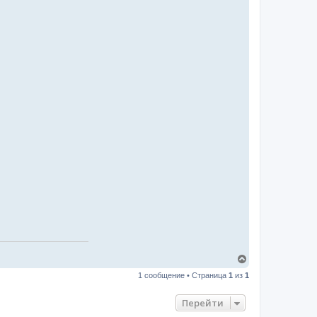
В
е
1 сообщение • Страница
1
из
1
р
н
у
Перейти
т