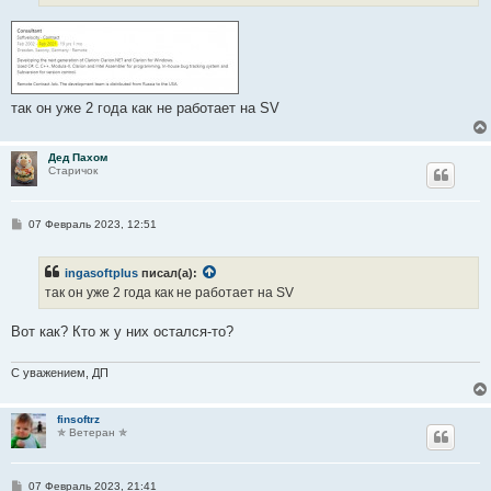
и
е
так он уже 2 года как не работает на SV
Дед Пахом
Старичок
С
07 Февраль 2023, 12:51
о
о
б
ingasoftplus
писал(а):
щ
е
так он уже 2 года как не работает на SV
н
и
е
Вот как? Кто ж у них остался-то?
С уважением, ДП
finsoftrz
✯ Ветеран ✯
С
07 Февраль 2023, 21:41