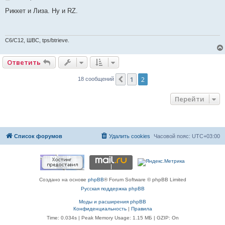
о
о
Риккет и Лиза. Ну и RZ.
б
щ
е
н
и
C6/C12, ШВС, tps/btrieve.
е
Ответить
1
2
Пред.
18 сообщений
Перейти
Список форумов
Удалить cookies
Часовой пояс:
UTC+03:00
Создано на основе
phpBB
® Forum Software © phpBB Limited
Русская поддержка phpBB
Моды и расширения phpBB
Конфиденциальность
|
Правила
Time: 0.034s
| Peak Memory Usage: 1.15 МБ | GZIP: On