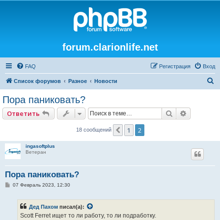
forum.clarionlife.net
FAQ
Регистрация
Вход
П
Список форумов
Разное
Новости
о
Пора паниковать?
и
Поиск
Расширен
Ответить
с
к
1
2
Пред.
18 сообщений
ingasoftplus
Ветеран
Пора паниковать?
С
07 Февраль 2023, 12:30
о
о
б
Дед Пахом
писал(а):
щ
е
Scott Ferret ищет то ли работу, то ли подработку.
н