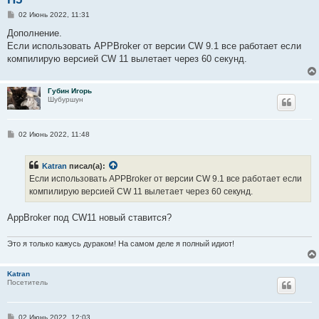
С
02 Июнь 2022, 11:31
о
о
Дополнение.
б
Если использовать APPBroker от версии CW 9.1 все работает если
щ
е
компилирую версией CW 11 вылетает через 60 секунд.
н
и
е
Губин Игорь
Шубуршун
С
02 Июнь 2022, 11:48
о
о
б
Katran
писал(а):
щ
е
Если использовать APPBroker от версии CW 9.1 все работает если
н
компилирую версией CW 11 вылетает через 60 секунд.
и
е
AppBroker под CW11 новый ставится?
Это я только кажусь дураком! На самом деле я полный идиот!
Katran
Посетитель
С
02 Июнь 2022, 12:03