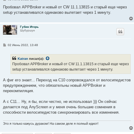
о
о
Пробовал APPBroker и новый от CW 11.1.13815 и старый еще через
б
setup устанавливался одинаково вылетает через 1 минуту.
щ
е
н
и
Губин Игорь
е
Шубуршун
С
02 Июнь 2022, 13:48
о
о
б
Katran
писал(а):
щ
е
Пробовал APPBroker и новый от CW 11.1.13815 и старый еще через
н
setup устанавливался одинаково вылетает через 1 минуту.
и
е
А фиг его знает... Переход на C10 сопровождался от велосипедистов
предупреждением, что обязательны новый APPBroker и
перекомпиляция.
А с С11... Ну, я бы, если честно, не использовал ))) Он сейчас
делается под AnyScreen и у меня очень большие сомнения в
способности велосипедистов синхронизировать все изменения.
Это я только кажусь дураком! На самом деле я полный идиот!