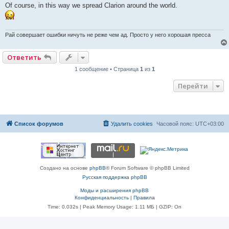
е
Of course, in this way we spread Clarion around the world.
Рай совершает ошибки ничуть не реже чем ад. Просто у него хорошая пресса
Ответить
1 сообщение • Страница
1
из
1
Перейти
Список форумов
Удалить cookies
Часовой пояс:
UTC+03:00
Создано на основе
phpBB
® Forum Software © phpBB Limited
Русская поддержка phpBB
Моды и расширения phpBB
Конфиденциальность
|
Правила
Time: 0.032s
| Peak Memory Usage: 1.11 МБ | GZIP: On