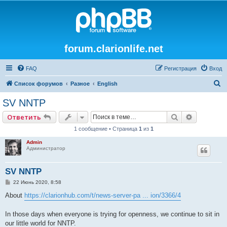
forum.clarionlife.net
FAQ
Регистрация
Вход
П
Список форумов
Разное
English
о
SV NNTP
и
Поиск
Расширен
Ответить
с
1 сообщение • Страница
1
из
1
к
Admin
Администратор
SV NNTP
С
22 Июнь 2020, 8:58
о
о
About
https://clarionhub.com/t/news-server-pa ... ion/3366/4
б
щ
е
In those days when everyone is trying for openness, we continue to sit in
н
our little world for NNTP.
и