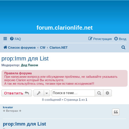
forum.clarionlife.net
FAQ
Регистрация
Вход
П
Список форумов
CW
Clarion.NET
о
prop:Imm для List
и
Модератор:
Дед Пахом
с
Правила форума
к
При написании вопроса или обсуждении проблемы, не забывайте указывать
версию Clarion который Вы используете.
А так же пользуйтесь спец. тегами при вставке исходников!!!
Поиск
Расширен
Ответить
8 сообщений • Страница
1
из
1
kreator
✯ Ветеран ✯
prop:Imm для List