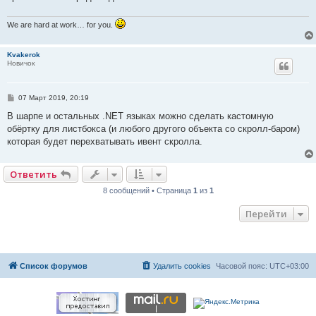
We are hard at work… for you.
Kvakerok
Новичок
С
07 Март 2019, 20:19
о
о
В шарпе и остальных .NET языках можно сделать кастомную
б
обёртку для листбокса (и любого другого объекта со скролл-баром)
щ
е
которая будет перехватывать ивент скролла.
н
и
е
Ответить
8 сообщений • Страница
1
из
1
Перейти
Список форумов
Удалить cookies
Часовой пояс:
UTC+03:00