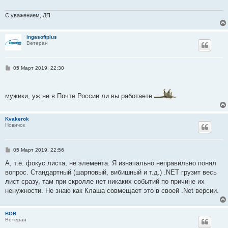
е
н
и
С уважением, ДП
е
ingasoftplus
Ветеран
С
05 Март 2019, 22:30
о
о
б
щ
мужики, уж не в Почте России ли вы работаете
е
н
и
е
Kvakerok
Новичок
С
05 Март 2019, 22:56
о
о
А, т.е. фокус листа, не элемента. Я изначально неправильно понял
б
вопрос. Стандартный (шарповый, вибишный и т.д.) .NET грузит весь
щ
е
лист сразу, там при скролле нет никаких событий по причине их
н
ненужности. Не знаю как Клаша совмещает это в своей .Net версии.
и
е
BOB
Ветеран