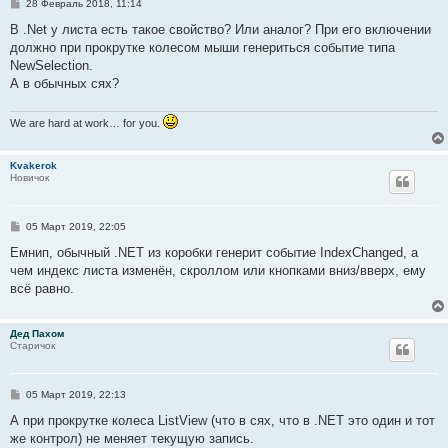
С
28 Февраль 2018, 11:14
о
о
В .Net у листа есть такое свойство? Или аналог? При его включении
б
должно при прокрутке колесом мыши генериться событие типа
щ
е
NewSelection.
н
А в обычных сях?
и
е
We are hard at work… for you.
Kvakerok
Новичок
С
05 Март 2019, 22:05
о
о
Емнип, обычный .NET из коробки генерит событие IndexChanged, а
б
чем индекс листа изменён, скроллом или кнопками вниз/вверх, ему
щ
е
всё равно.
н
и
е
Дед Пахом
Старичок
С
05 Март 2019, 22:13
о
о
А при прокрутке колеса ListView (что в сях, что в .NET это один и тот
б
же контрол) не меняет текущую запись.
щ