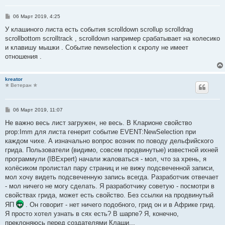
С
06 Март 2019, 4:25
о
о
У клашиного листа есть события scrolldown scrollup scrolldrag
б
scrollbottom scrolltrack , scrolldown например срабатывает на колесико
щ
е
и клавишу мышки . Событие newselection к скролу не имеет
н
отношения .
и
е
kreator
✯ Ветеран ✯
С
06 Март 2019, 11:07
о
о
Не важно весь лист загружен, не весь. В Кларионе свойство
б
prop:Imm для листа генерит событие EVENT:NewSelection при
щ
е
каждом чихе. А изначально вопрос возник по поводу дельфийского
н
грида. Пользователи (видимо, совсем продвинутые) известной ихней
и
е
программули (IBExpert) начали жаловаться - мол, что за хрень, я
колёсиком пролистал пару страниц и не вижу подсвеченной записи,
мол хочу видеть подсвеченную запись всегда. Разработчик отвечает
- мол ничего не могу сделать. Я разработчику советую - посмотри в
свойствах грида, может есть свойство. Без ссылки на продвинутый
ЯП
. Он говорит - нет ничего подобного, грид он и в Африке грид.
Я просто хотел узнать в сях есть? В шарпе? Я, конечно,
преклоняюсь перед создателями Клаши...