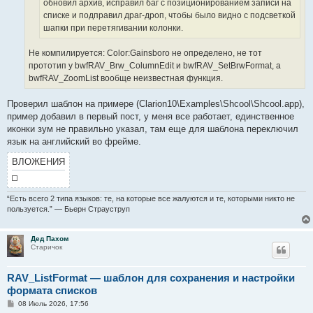
обновил архив, исправил баг с позиционированием записи на
списке и подправил драг-дроп, чтобы было видно с подсветкой
шапки при перетягивании колонки.
Не компилируется: Color:Gainsboro не определено, не тот
прототип у bwfRAV_Brw_ColumnEdit и bwfRAV_SetBrwFormat, а
bwfRAV_ZoomList вообще неизвестная функция.
Проверил шаблон на примере (Clarion10\Examples\Shcool\Shcool.app),
пример добавил в первый пост, у меня все работает, единственное
иконки зум не правильно указал, там еще для шаблона переключил
язык на английский во фрейме.
ВЛОЖЕНИЯ
“Есть всего 2 типа языков: те, на которые все жалуются и те, которыми никто не
пользуется.” — Бьерн Страуструп
Дед Пахом
Старичок
RAV_ListFormat — шаблон для сохранения и настройки
формата списков
С
08 Июль 2026, 17:56
о