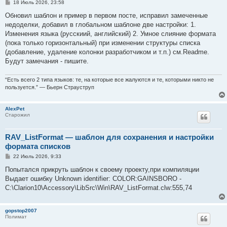
С
18 Июль 2026, 23:58
о
о
Обновил шаблон и пример в первом посте, исправил замеченные
б
недоделки, добавил в глобальном шаблоне две настройки: 1.
щ
е
Изменения языка (русскиий, английский) 2. Умное слияние формата
н
(пока только горизонтальный) при изменении структуры списка
и
е
(добавление, удаление колонки разработчиком и т.п.) см.Readme.
Будут замечания - пишите.
“Есть всего 2 типа языков: те, на которые все жалуются и те, которыми никто не
пользуется.” — Бьерн Страуструп
AlexPet
Старожил
RAV_ListFormat — шаблон для сохранения и настройки
формата списков
С
22 Июль 2026, 9:33
о
о
Попытался прикруть шаблон к своему проекту,при компиляции
б
Выдает ошибку Unknown identifier: COLOR:GAINSBORO -
щ
е
C:\Clarion10\Accessory\LibSrc\Win\RAV_ListFormat.clw:555,74
н
и
е
gopstop2007
Полимат