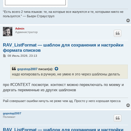
“Есть всего 2 типа языков: те, на которые все жалуются и те, которыми никто не
пользуется.” — Бьерн Страуструп
Admin
Администратор
RAV_ListFormat — шаблон для сохранения и настройки
формата списков
С
08 Июль 2026, 23:13
о
о
б
gopstop2007
писал(а):
щ
е
надо копировать в ручную, не умею я это через шаблоны делать
н
и
е
про #CONTEXT посмотри. контекст можно переключать по моему и
дергать переменные из других шаблонов
Рай совершает ошибки ничуть не реже чем ад. Просто у него хорошая пресса
gopstop2007
Полимат
RAV_ListFormat — шаблон для сохранения и настройки