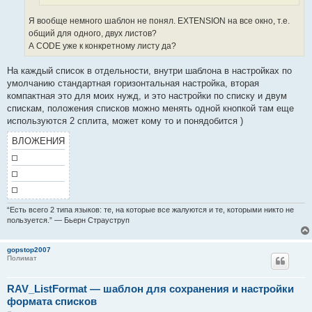
Я вообще немного шаблон не понял. EXTENSION на все окно, т.е.
общий для одного, двух листов?
А CODE уже к конкретному листу да?
На каждый список в отдельности, внутри шаблона в настройках по
умолчанию стандартная горизонтальная настройка, вторая
компактная это для моих нужд, и это настройки по списку и двум
спискам, положения списков можно менять одной кнопкой там еще
используются 2 сплита, может кому то и понядобится )
ВЛОЖЕНИЯ
“Есть всего 2 типа языков: те, на которые все жалуются и те, которыми никто не
пользуется.” — Бьерн Страуструп
gopstop2007
Полимат
RAV_ListFormat — шаблон для сохранения и настройки
формата списков