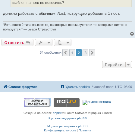
е
шаблон на него не повесишь?
должно работать с обычным ?List, иструкцию добавил в 1 пост.
“Есть всего 2 типа языков: те, на которые все жалуются и те, которыми никто не
пользуется.” — Бьерн Страуструп
Ответить
1
2
3
Пред.
След.
34 сообщения
Перейти
Список форумов
Удалить cookies
Часовой пояс:
UTC+03:00
Создано на основе
phpBB
® Forum Software © phpBB Limited
Русская поддержка phpBB
Моды и расширения phpBB
Конфиденциальность
|
Правила