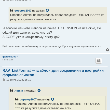
о
о
б
gopstop2007
писал(а):
щ
е
Спасибо Admin, не получилось, пробовал даже - #TRYALIAS тот же
н
результат, пока оставлю как есть.
и
е
Я вообще немного шаблон не понял. EXTENSION на все окно, т.е.
общий для одного, двух листов?
А CODE уже к конкретному листу да?
Рай совершает ошибки ничуть не реже чем ад. Просто у него хорошая пресса
gopstop2007
Полимат
RAV_ListFormat — шаблон для сохранения и настройки
формата списков
С
12 Июль 2026, 16:19
о
о
б
Admin
писал(а):
щ
е
н
gopstop2007
писал(а):
и
е
Спасибо Admin, не получилось, пробовал даже - #TRYALIAS
тот же результат, пока оставлю как есть.