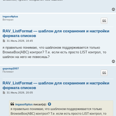
б
щ
е
н
и
ingasoftplus
е
Ветеран
RAV_ListFormat — шаблон для сохранения и настройки
формата списков
С
31 Июль 2026, 16:45
о
о
я правильно понимаю, что шаблоном поддерживается только
б
BrowseBox(ABC) контрол? Т.е. если есть просто LIST контрол, то
щ
е
шаблон на него не повесишь?
н
и
е
gopstop2007
Полимат
RAV_ListFormat — шаблон для сохранения и настройки
формата списков
С
31 Июль 2026, 20:05
о
о
б
ingasoftplus
писал(а):
щ
е
я правильно понимаю, что шаблоном поддерживается только
н
BrowseBox(ABC) контрол? Т.е. если есть просто LIST контрол, то
и