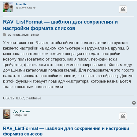
finsoftrz
✯ Ветеран ✯
RAV_ListFormat — шаблон для сохранения и
настройки формата списков
С
07 Июль 2026, 15:40
о
о
У меня такого не бывает, чтобы обычные пользователи выгружали
б
какие-то настройки на одном компьютере и загружали на другом. В
щ
е
многопользовательском режиме операция передать настройки
н
новому пользователю от старого, как я писал, периодически
и
е
требуется, фактически это программное копирование файлов между
домашними каталогами пользователей. Для пользователя это просто
нажать копировать настройки и ввести, кого взять за образец. Доступ
к этой функции требует прав администратора, которые назначаются
только опытным пользователям.
C6/C12, ШВС, tps/btrieve.
Дед Пахом
Старичок
RAV_ListFormat — шаблон для сохранения и настройки
формата списков