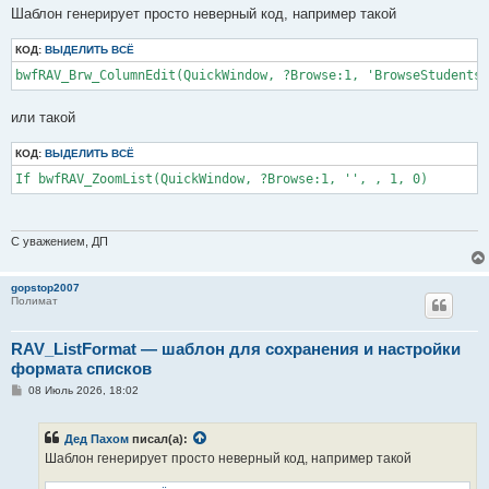
о
Шаблон генерирует просто неверный код, например такой
б
щ
КОД:
е
ВЫДЕЛИТЬ ВСЁ
н
и
е
или такой
КОД:
ВЫДЕЛИТЬ ВСЁ
If bwfRAV_ZoomList(QuickWindow, ?Browse:1, '', , 1, 0)
С уважением, ДП
gopstop2007
Полимат
RAV_ListFormat — шаблон для сохранения и настройки
формата списков
С
08 Июль 2026, 18:02
о
о
б
Дед Пахом
писал(а):
щ
е
Шаблон генерирует просто неверный код, например такой
н
и