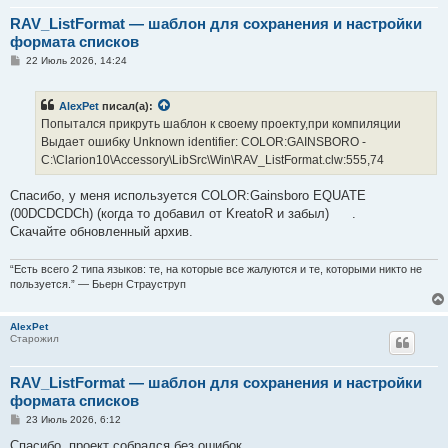
RAV_ListFormat — шаблон для сохранения и настройки
формата списков
С
22 Июль 2026, 14:24
о
о
б
AlexPet
писал(а):
щ
е
Попытался прикруть шаблон к своему проекту,при компиляции
н
Выдает ошибку Unknown identifier: COLOR:GAINSBORO -
и
е
C:\Clarion10\Accessory\LibSrc\Win\RAV_ListFormat.clw:555,74
Спасибо, у меня используется COLOR:Gainsboro EQUATE
(00DCDCDCh) (когда то добавил от KreatoR и забыл)
.
Скачайте обновленный архив.
“Есть всего 2 типа языков: те, на которые все жалуются и те, которыми никто не
пользуется.” — Бьерн Страуструп
AlexPet
Старожил
RAV_ListFormat — шаблон для сохранения и настройки
формата списков
С
23 Июль 2026, 6:12
о
о
Спасибо, проект собрался без ошибок