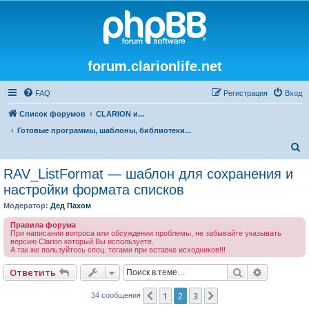
forum.clarionlife.net
FAQ
Регистрация
Вход
Список форумов
CLARION и...
Готовые программы, шаблоны, библиотеки...
П
о
RAV_ListFormat — шаблон для сохранения и
и
настройки формата списков
с
Модератор:
Дед Пахом
к
Правила форума
При написании вопроса или обсуждении проблемы, не забывайте указывать
версию Clarion который Вы используете.
А так же пользуйтесь спец. тегами при вставке исходников!!!
Поиск
Расширен
Ответить
1
2
3
Пред.
След.
34 сообщения