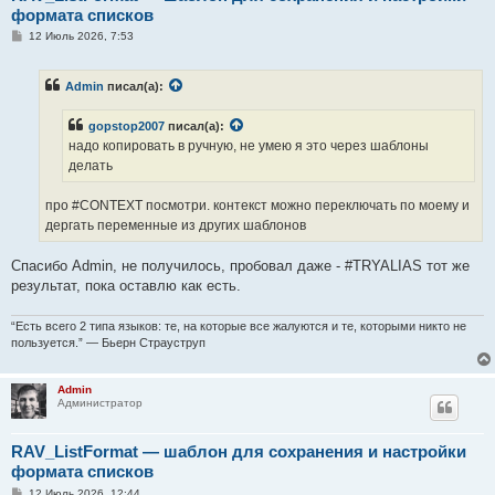
формата списков
С
12 Июль 2026, 7:53
о
о
б
Admin
писал(а):
щ
е
н
gopstop2007
писал(а):
и
е
надо копировать в ручную, не умею я это через шаблоны
делать
про #CONTEXT посмотри. контекст можно переключать по моему и
дергать переменные из других шаблонов
Спасибо Admin, не получилось, пробовал даже - #TRYALIAS тот же
результат, пока оставлю как есть.
“Есть всего 2 типа языков: те, на которые все жалуются и те, которыми никто не
пользуется.” — Бьерн Страуструп
Admin
Администратор
RAV_ListFormat — шаблон для сохранения и настройки
формата списков
С
12 Июль 2026, 12:44