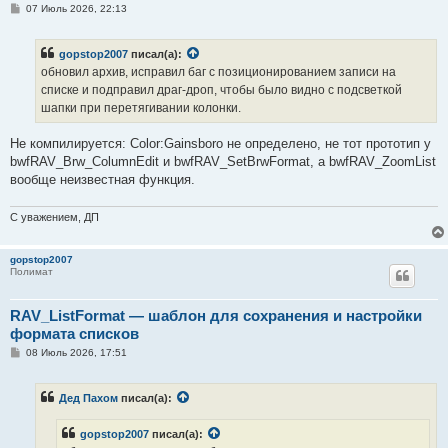
С
07 Июль 2026, 22:13
о
о
б
gopstop2007
писал(а):
щ
е
обновил архив, исправил баг с позиционированием записи на
н
списке и подправил драг-дроп, чтобы было видно с подсветкой
и
е
шапки при перетягивании колонки.
Не компилируется: Color:Gainsboro не определено, не тот прототип у
bwfRAV_Brw_ColumnEdit и bwfRAV_SetBrwFormat, а bwfRAV_ZoomList
вообще неизвестная функция.
С уважением, ДП
gopstop2007
Полимат
RAV_ListFormat — шаблон для сохранения и настройки
формата списков
С
08 Июль 2026, 17:51
о
о
б
Дед Пахом
писал(а):
щ
е
н
gopstop2007
писал(а):
и
е