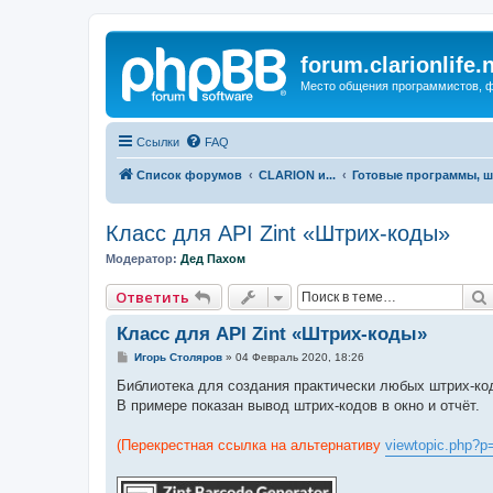
forum.clarionlife.
Место общения программистов, фо
Ссылки
FAQ
Список форумов
CLARION и...
Готовые программы, ш
Класс для API Zint «Штрих-коды»
Модератор:
Дед Пахом
Ответить
Класс для API Zint «Штрих-коды»
С
Игорь Столяров
»
04 Февраль 2020, 18:26
о
о
Библиотека для создания практически любых штрих-ко
б
В примере показан вывод штрих-кодов в окно и отчёт.
щ
е
н
(Перекрестная ссылка на альтернативу
viewtopic.php?
и
е