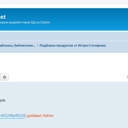
net
рум разработчиков БД на Clarion
аблоны, библиотеки...
Подборка продуктов от Игоря Столярова
Поиск
Расширенный поиск
дов.
p=40124#p40124
) добавил Admin