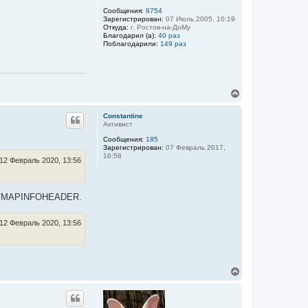
а
Сообщения:
8754
ч
Зарегистрирован:
07 Июль 2005, 10:19
а
Откуда:
г. Ростов-на-ДоМу
л
Благодарил (а):
40 раз
Поблагодарили:
149 раз
у
В
е
р
Constantine
н
Активист
у
Сообщения:
185
т
Зарегистрирован:
07 Февраль 2017,
ь
16:58
с
12 Февраль 2020, 13:56
я
к
н
 BITMAPINFOHEADER.
а
ч
а
12 Февраль 2020, 13:56
л
у
В
е
р
н