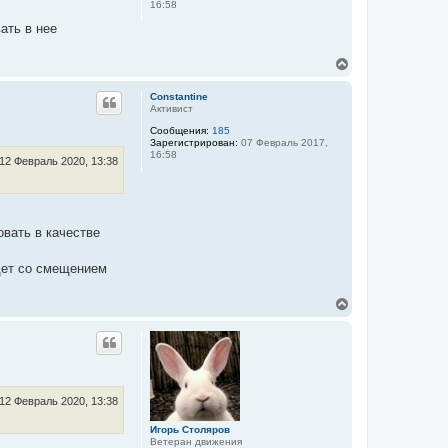
16:58
с
я
ать в нее
к
н
В
а
е
ч
р
а
Constantine
н
л
Активист
у
у
Сообщения:
185
т
Зарегистрирован:
07 Февраль 2017,
ь
16:58
с
12 Февраль 2020, 13:38
я
к
н
а
ч
овать в качестве
а
л
идет со смещением
у
В
е
р
н
у
т
ь
с
12 Февраль 2020, 13:38
я
к
Игорь Столяров
Ветеран движения
н