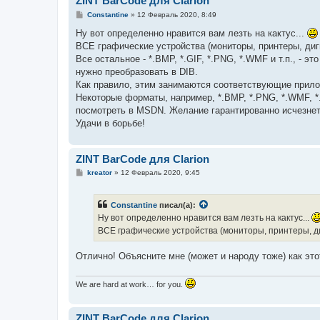
ZINT BarCode для Clarion
С
Constantine
»
12 Февраль 2020, 8:49
о
о
Ну вот определенно нравится вам лезть на кактус...
б
ВСЕ графические устройства (мониторы, принтеры, ди
щ
е
Все остальное - *.BMP, *.GIF, *.PNG, *.WMF и т.п., -
н
нужно преобразовать в DIB.
и
е
Как правило, этим занимаются соответствующие прилож
Некоторые форматы, например, *.BMP, *.PNG, *.WMF, 
посмотреть в MSDN. Желание гарантированно исчезнет
Удачи в борьбе!
ZINT BarCode для Clarion
С
kreator
»
12 Февраль 2020, 9:45
о
о
б
Constantine
писал(а):
щ
е
Ну вот определенно нравится вам лезть на кактус...
н
ВСЕ графические устройства (мониторы, принтеры, д
и
е
Отлично! Объясните мне (может и народу тоже) как эт
We are hard at work… for you.
ZINT BarCode для Clarion