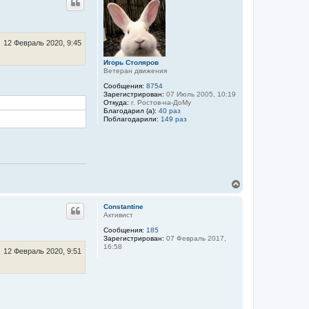
н
у
т
ь
с
12 Февраль 2020, 9:45
я
к
Игорь Столяров
Ветеран движения
н
а
Сообщения:
8754
ч
Зарегистрирован:
07 Июль 2005, 10:19
а
Откуда:
г. Ростов-на-ДоМу
л
Благодарил (а):
40 раз
Поблагодарили:
149 раз
у
В
е
р
Constantine
н
Активист
у
Сообщения:
185
т
Зарегистрирован:
07 Февраль 2017,
ь
16:58
с
12 Февраль 2020, 9:51
я
к
н
а
ч