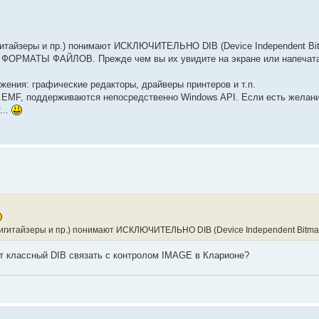
гитайзеры и пр.) понимают ИСКЛЮЧИТЕЛЬНО DIB (Device Independent Bi
 это ФОРМАТЫ ФАЙЛОВ. Прежде чем вы их увидите на экране или напечата
ения: графические редакторы, драйверы принтеров и т.п.
*.EMF, поддерживаются непосредственно Windows API. Если есть желани
...
игитайзеры и пр.) понимают ИСКЛЮЧИТЕЛЬНО DIB (Device Independent Bitma
от классный DIB связать с контролом IMAGE в Кларионе?