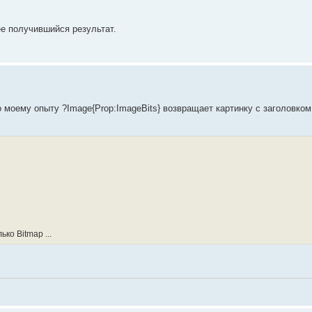
ее получившийся результат.
 моему опыту ?Image{Prop:ImageBits} возвращает картинку с заголовком
ько Bitmap ...