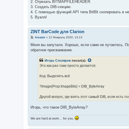
2. Отрезать BITMAPFILEHEADER.
3. Создать DIB-секцию.
4. С помощью функций API типа BitBlt скопировать в н
5. Вуаля!
ZINT BarCode для Clarion
С
kreator
»
12 Февраль 2020, 13:13
о
о
Меня вы запутали. Хорошо, если сами не путаетесь. По
б
обратное присваивание.
щ
е
н
Игорь Столяров
писал(а):
и
е
Это как раз-таки просто делается:
Код: Выделить всё
?Image{Prop:ImageBits} = DIB_ByteArray
Другой вопрос, где взять этот самый DIB, если есть тол
Игорь, что такое DIB_ByteArray?
We are hard at work… for you.