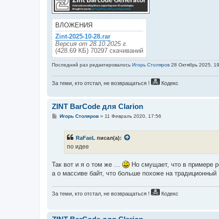
ВЛОЖЕНИЯ
Zint-2025-10-28.rar
Версия от 28.10.2025 г.
(428.69 КБ) 70297 скачиваний
Последний раз редактировалось
Игорь Столяров
28 Октябрь 2025, 19
За теми, кто отстал, не возвращаться !
Кодекс
ZINT BarCode для Clarion
С
Игорь Столяров
»
11 Февраль 2020, 17:56
о
о
б
RaFaeL
писал(а):
щ
е
по идее
н
и
е
Так вот и я о том же …
Но смущает, что в примере р
а о массиве байт, что больше похоже на традиционный
За теми, кто отстал, не возвращаться !
Кодекс