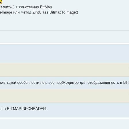
палитры) + собственно BitMap.
eImage или метод ZintClass.BitmapToImage()
ndows такой особенности нет: все необходимое для отображения есть в
есть в BITMAPINFOHEADER.