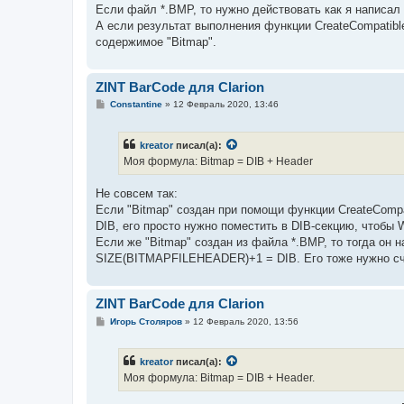
б
Если файл *.BMP, то нужно действовать как я написал
щ
е
А если результат выполнения функции CreateCompatible
н
содержимое "Bitmap".
и
е
ZINT BarCode для Clarion
С
Constantine
»
12 Февраль 2020, 13:46
о
о
б
kreator
писал(а):
щ
е
Моя формула: Bitmap = DIB + Header
н
и
е
Не совсем так:
Если "Bitmap" создан при помощи функции CreateCompat
DIB, его просто нужно поместить в DIB-секцию, чтобы W
Если же "Bitmap" создан из файла *.BMP, то тогда он
SIZE(BITMAPFILEHEADER)+1 = DIB. Его тоже нужно сч
ZINT BarCode для Clarion
С
Игорь Столяров
»
12 Февраль 2020, 13:56
о
о
б
kreator
писал(а):
щ
е
Моя формула: Bitmap = DIB + Header.
н
и