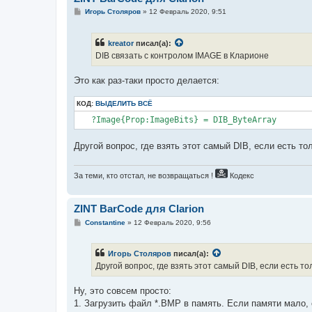
С
Игорь Столяров
»
12 Февраль 2020, 9:51
о
о
б
kreator
писал(а):
щ
е
DIB связать с контролом IMAGE в Кларионе
н
и
е
Это как раз-таки просто делается:
КОД:
ВЫДЕЛИТЬ ВСЁ
Другой вопрос, где взять этот самый DIB, если есть тол
За теми, кто отстал, не возвращаться !
Кодекс
ZINT BarCode для Clarion
С
Constantine
»
12 Февраль 2020, 9:56
о
о
б
Игорь Столяров
писал(а):
щ
е
Другой вопрос, где взять этот самый DIB, если есть то
н
и
е
Ну, это совсем просто:
1. Загрузить файл *.BMP в память. Если памяти мало,