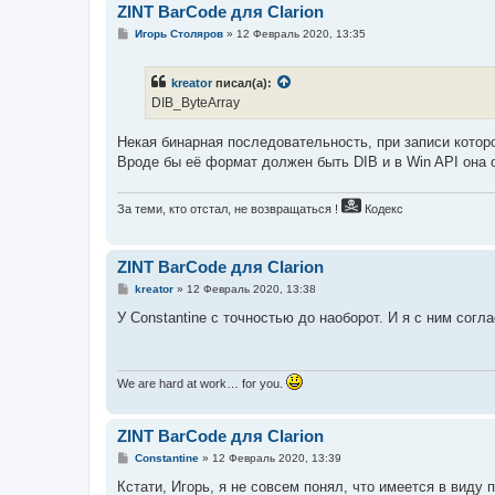
ZINT BarCode для Clarion
С
Игорь Столяров
»
12 Февраль 2020, 13:35
о
о
б
kreator
писал(а):
щ
е
DIB_ByteArray
н
и
е
Некая бинарная последовательность, при записи которо
Вроде бы её формат должен быть DIB и в Win API она о
За теми, кто отстал, не возвращаться !
Кодекс
ZINT BarCode для Clarion
С
kreator
»
12 Февраль 2020, 13:38
о
о
У Constantine с точностью до наоборот. И я с ним согл
б
щ
е
н
и
We are hard at work… for you.
е
ZINT BarCode для Clarion
С
Constantine
»
12 Февраль 2020, 13:39
о
о
Кстати, Игорь, я не совсем понял, что имеется в виду 