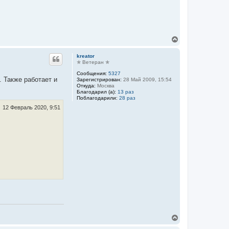
а
л
у
В
е
р
kreator
н
✯ Ветеран ✯
у
Сообщения:
5327
т
. Также работает и
Зарегистрирован:
28 Май 2009, 15:54
ь
Откуда:
Москва
с
Благодарил (а):
13 раз
я
Поблагодарили:
28 раз
к
12 Февраль 2020, 9:51
н
а
ч
а
л
у
В
е