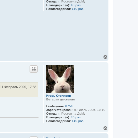
Откуда:
г. Ростов-на-ДоМу
Благодарил (а):
40 раз
Поблагодарили:
149 раз
В
е
р
н
у
т
ь
с
11 Февраль 2020, 17:38
я
к
Игорь Столяров
Ветеран движения
н
а
Сообщения:
8754
ч
Зарегистрирован:
07 Июль 2005, 10:19
а
Откуда:
г. Ростов-на-ДоМу
л
Благодарил (а):
40 раз
Поблагодарили:
149 раз
у
В
е
р