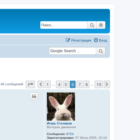
Поиск
Расширенный по
Регистрация
Вход
Страница
6
из
10
1
4
5
6
7
8
10
Пред.
След.
146 сообщений
…
…
Игорь Столяров
Ветеран движения
Сообщения:
8754
Зарегистрирован:
07 Июль 2005, 10:19