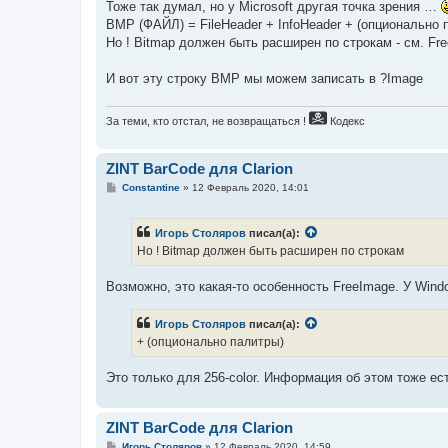
е
Тоже так думал, но у Microsoft другая точка зрения …
BMP (ФАЙЛ) = FileHeader + InfoHeader + (опционально 
Но ! Bitmap должен быть расширен по строкам - см. Fre
И вот эту строку BMP мы можем записать в ?Image
За теми, кто отстал, не возвращаться !
Кодекс
ZINT BarCode для Clarion
С
Constantine
»
12 Февраль 2020, 14:01
о
о
б
Игорь Столяров
писал(а):
щ
е
Но ! Bitmap должен быть расширен по строкам
н
и
е
Возможно, это какая-то особенность FreeImage. У Wi
Игорь Столяров
писал(а):
+ (опционально палитры)
Это только для 256-color. Информация об этом тоже 
ZINT BarCode для Clarion
С
Игорь Столяров
»
12 Февраль 2020, 14:59