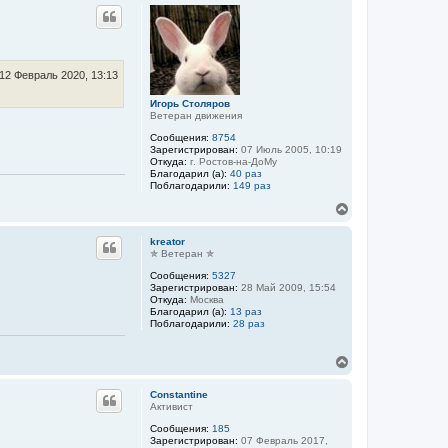
р
н
у
т
ь
с
12 Февраль 2020, 13:13
я
к
Игорь Столяров
Ветеран движения
н
а
Сообщения:
8754
ч
Зарегистрирован:
07 Июль 2005, 10:19
а
Откуда:
г. Ростов-на-ДоМу
л
Благодарил (а):
40 раз
Поблагодарили:
149 раз
у
В
е
р
kreator
н
✯ Ветеран ✯
у
Сообщения:
5327
т
Зарегистрирован:
28 Май 2009, 15:54
ь
Откуда:
Москва
с
Благодарил (а):
13 раз
я
Поблагодарили:
28 раз
к
н
В
а
е
ч
р
а
Constantine
н
л
Активист
у
у
Сообщения:
185
т
Зарегистрирован:
07 Февраль 2017,
ь