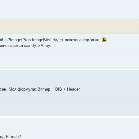
й в ?Image{Prop:ImageBits} будет показана картинка.
писывается как Byte Array.
асен. Моя формула: Bitmap = DIB + Header.
под Bitmap?