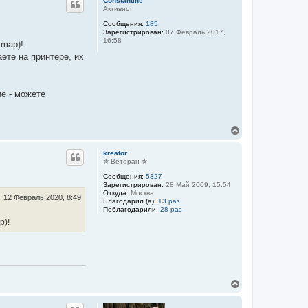
Constantine
н
Активист
у
Сообщения:
185
т
Зарегистрирован:
07 Февраль 2017,
ь
16:58
tmap)!
с
я
ете на принтере, их
к
н
а
ч
е - можете
а
л
у
В
е
р
kreator
н
✯ Ветеран ✯
у
Сообщения:
5327
т
Зарегистрирован:
28 Май 2009, 15:54
ь
Откуда:
Москва
с
12 Февраль 2020, 8:49
Благодарил (а):
13 раз
я
Поблагодарили:
28 раз
к
p)!
н
а
ч
а
л
у
В
е
р