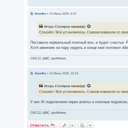
С
finsoftrz
»
15 Июнь 2026, 9:02
о
о
б
Игорь Столяров
писал(а):
щ
е
Спасибо ! Всё установилось. Совсем озверели со свое
н
и
е
Поставьте нормальный платный впн, и будет счастье. 
Хотя амнезию на пару недель в конце мая положил ddo
C6/C12, ШВС, tps/btrieve.
С
finsoftrz
»
15 Июнь 2026, 10:23
о
о
б
Игорь Столяров
писал(а):
щ
е
Спасибо ! Всё установилось. Совсем озверели со свое
н
и
е
У них AI подключили через агенты и платные подписки,
C6/C12, ШВС, tps/btrieve.
Ответить