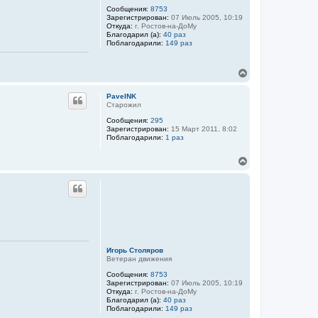
Сообщения:
8753
Зарегистрирован:
07 Июль 2005, 10:19
Откуда:
г. Ростов-на-ДоМу
Благодарил (а):
40 раз
Поблагодарили:
149 раз
В
е
р
PavelNK
н
Старожил
у
Сообщения:
295
т
Зарегистрирован:
15 Март 2011, 8:02
ь
Поблагодарили:
1 раз
с
я
В
к
е
н
р
а
н
ч
у
а
т
л
ь
у
с
я
к
Игорь Столяров
Ветеран движения
н
а
Сообщения:
8753
ч
Зарегистрирован:
07 Июль 2005, 10:19
а
Откуда:
г. Ростов-на-ДоМу
л
Благодарил (а):
40 раз
Поблагодарили:
149 раз
у