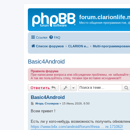
forum.clarionlife.
Место общения программистов, фо
Ссылки
FAQ
Список форумов
CLARION и...
Multi-программирование
Basic4Android
Правила форума
При написании вопроса или обсуждении проблемы, не забывайте у
А так же пользуйтесь спец. тегами при вставке исходников!!!
Ответить
Basic4Android
С
Игорь Столяров
»
15 Июнь 2026, 6:50
о
о
Всем привет !
б
щ
е
Есть ли у кого-нибудь возможность получить обновлен
н
https://www.b4x.com/android/forum/threa ... re.171062/
и