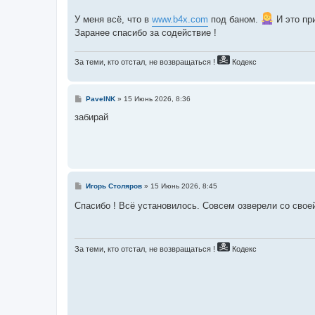
е
У меня всё, что в
www.b4x.com
под баном.
И это при
Заранее спасибо за содействие !
За теми, кто отстал, не возвращаться !
Кодекс
С
PavelNK
»
15 Июнь 2026, 8:36
о
о
забирай
б
щ
е
н
и
е
С
Игорь Столяров
»
15 Июнь 2026, 8:45
о
о
Спасибо ! Всё установилось. Совсем озверели со своей
б
щ
е
н
и
За теми, кто отстал, не возвращаться !
Кодекс
е