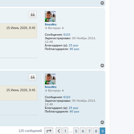
В
е
р
н
у
т
finsoftrz
ь
15 Июнь 2026, 8:45
✯ Ветеран ✯
с
Сообщения:
6110
я
Зарегистрирован:
06 Ноябрь 2014,
к
12:48
н
Благодарил (а):
25 раз
а
Поблагодарили:
90 раз
ч
а
л
В
у
е
р
н
у
т
finsoftrz
ь
15 Июнь 2026, 8:45
✯ Ветеран ✯
с
Сообщения:
6110
я
Зарегистрирован:
06 Ноябрь 2014,
к
12:48
н
Благодарил (а):
25 раз
а
Поблагодарили:
90 раз
ч
а
В
л
е
у
Страница
9
из
9
1
5
6
7
8
9
р
Пред.
125 сообщений
…