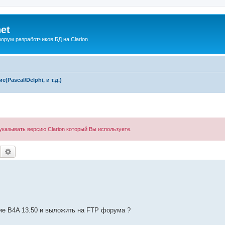
net
рум разработчиков БД на Clarion
(Pascal/Delphi, и т.д.)
казывать версию Clarion который Вы используете.
Поиск
Расширенный поиск
ие B4A 13.50 и выложить на FTP форума ?