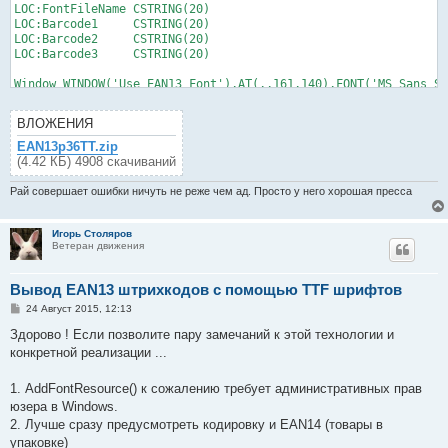
LOC:FontFileName CSTRING(20)

LOC:Barcode1     CSTRING(20)

LOC:Barcode2     CSTRING(20)

LOC:Barcode3     CSTRING(20)

Window WINDOW('Use EAN13 Font'),AT(,,161,140),FONT('MS Sans Se
       STRING(@s20),AT(18,9),USE(LOC:Barcode1)

       STRING(@s20),AT(18,48),USE(LOC:Barcode2)

ВЛОЖЕНИЯ
       STRING(@s20),AT(18,97),USE(LOC:Barcode3)

     END

EAN13p36TT.zip
(4.42 КБ) 4908 скачиваний
  CODE

  LOC:FontFileName = 'EANG000.TTF'

Рай совершает ошибки ничуть не реже чем ад. Просто у него хорошая пресса
  IF NOT AddFontResource(LOC:FontFileName)

    MESSAGE('Error on load: ' & LOC:FontFileName,'Warning',ICO
  END

Игорь Столяров
Ветеран движения
  OPEN(Window)

  ?LOC:Barcode1{PROP:Font} = 'EanGnivc'

  ?LOC:Barcode1{PROP:FontSize} = 20

Вывод EAN13 штрихкодов с помощью TTF шрифтов
  ?LOC:Barcode2{PROP:Font} = 'EanGnivc'

  ?LOC:Barcode2{PROP:FontSize} = 30

С
24 Август 2015, 12:13
о
  ?LOC:Barcode3{PROP:Font} = 'EanGnivc'

о
Здорово ! Если позволите пару замечаний к этой технологии и
  ?LOC:Barcode3{PROP:FontSize} = 40

б
конкретной реализации ...
  LOC:Barcode1 = EAN13(2340600973341)

щ
  LOC:Barcode2 = EAN13(6945198851772)

е
н
  LOC:Barcode3 = EAN13(2901214010046)

1. AddFontResource() к сожалению требует административных прав
и
  ACCEPT

е
юзера в Windows.
  END

2. Лучше сразу предусмотреть кодировку и EAN14 (товары в
  CLOSE(Window)

упаковке)