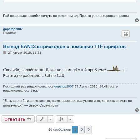
Рай совершает ошибки ничуть не реже чем ад. Просто у него хорошая пресса
gopstop2007
Полимат
Вывод EAN13 штрихкодов с помощью TTF шрифтов
С
27 Август 2015, 13:23
о
о
б
щ
Спасибо, заработало. Даже не знал об этой проблеме
ю
е
Кстати,не работало с C8 по С10
н
и
е
Последний раз редактировалось
gopstop2007
27 Август 2015, 14:48, всего
редактировалось 1 раз.
“Есть всего 2 типа языков: те, на которые все жалуются и те, которыми никто не
пользуется.” — Бьерн Страуструп
Ответить
1
2
След.
16 сообщений