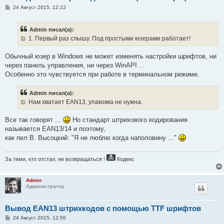
    Cod[i, 2] = f[i - 1, Cod[1, 1]]

С
24 Август 2015, 12:22
о
  END

о
  strEAN13 = CHR(Cod[1, 1] + 35)

б
  strEAN13 = CLIP(strEAN13) & CHR(33)

Admin писал(а):
щ
  LOOP i = 2 TO 7

е
1. Первый раз слышу. Под простыми юзерами работает!
н
    strEAN13 = CLIP(strEAN13) & CHR(Cod[i, 1] + Cod[i, 2])

и
  END

е
Обычный юзер в Windows не может изменять настройки шрифтов, ни
  strEAN13 = CLIP(strEAN13) & CHR(45)

через панель управления, ни через WinAPI ...
  LOOP i = 8 TO 13

    strEAN13 = CLIP(strEAN13) & CHR(Cod[i, 1] + c)

Особенно это чувствуется при работе в терминальном режиме.
  END

  strEAN13 = CLIP(strEAN13) & CHR(33)

Admin писал(а):
Нам хватает EAN13, упаковка не нужна.
Все так говорят ...
Но стандарт штрихового кодирования
называется EAN13/14 и поэтому,
как пел В. Высоцкий: "Я не люблю когда наполовину ..."
За теми, кто отстал, не возвращаться !
Кодекс
Admin
Администратор
Вывод EAN13 штрихкодов с помощью TTF шрифтов
С
24 Август 2015, 12:56
о