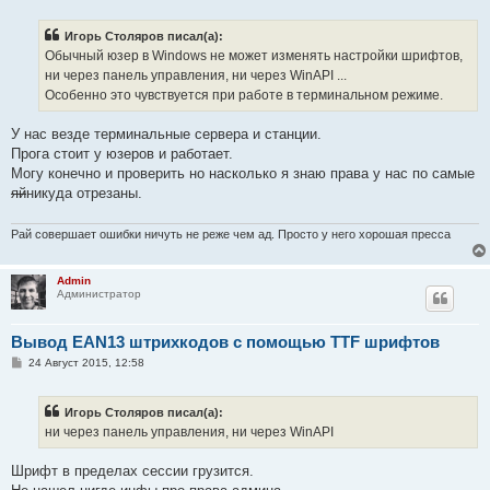
о
б
Игорь Столяров писал(а):
щ
е
Обычный юзер в Windows не может изменять настройки шрифтов,
н
ни через панель управления, ни через WinAPI ...
и
е
Особенно это чувствуется при работе в терминальном режиме.
У нас везде терминальные сервера и станции.
Прога стоит у юзеров и работает.
Могу конечно и проверить но насколько я знаю права у нас по самые
яй
никуда отрезаны.
Рай совершает ошибки ничуть не реже чем ад. Просто у него хорошая пресса
Admin
Администратор
Вывод EAN13 штрихкодов с помощью TTF шрифтов
С
24 Август 2015, 12:58
о
о
б
Игорь Столяров писал(а):
щ
е
ни через панель управления, ни через WinAPI
н
и
е
Шрифт в пределах сессии грузится.