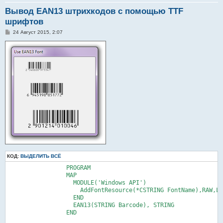
Вывод EAN13 штрихкодов с помощью TTF
шрифтов
С
24 Август 2015, 2:07
о
о
б
щ
е
н
и
е
КОД:
ВЫДЕЛИТЬ ВСЁ
                 PROGRAM

                 MAP

                   MODULE('Windows API')

                     AddFontResource(*CSTRING FontName),RAW,LO
                   END

                   EAN13(STRING Barcode), STRING

                 END
