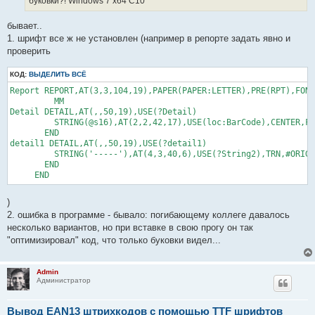
буковки?! Windows 7 x64 C10
бывает..
1. шрифт все ж не установлен (например в репорте задать явно и
проверить
КОД:
ВЫДЕЛИТЬ ВСЁ
Report REPORT,AT(3,3,104,19),PAPER(PAPER:LETTER),PRE(RPT),FONT
         MM

Detail DETAIL,AT(,,50,19),USE(?Detail)

         STRING(@s16),AT(2,2,42,17),USE(loc:BarCode),CENTER,FO
       END

detail1 DETAIL,AT(,,50,19),USE(?detail1)

         STRING('-----'),AT(4,3,40,6),USE(?String2),TRN,#ORIG(
       END

)
2. ошибка в программе - бывало: погибающему коллеге давалось
несколько вариантов, но при вставке в свою прогу он так
"оптимизировал" код, что только буковки видел...
Admin
Администратор
Вывод EAN13 штрихкодов с помощью TTF шрифтов