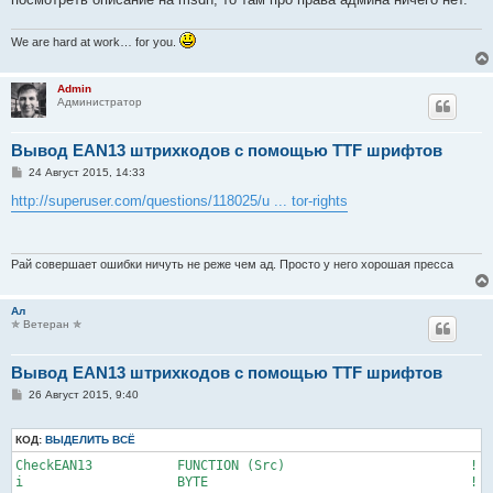
We are hard at work… for you.
Admin
Администратор
Вывод EAN13 штрихкодов с помощью TTF шрифтов
С
24 Август 2015, 14:33
о
о
http://superuser.com/questions/118025/u ... tor-rights
б
щ
е
н
и
Рай совершает ошибки ничуть не реже чем ад. Просто у него хорошая пресса
е
Ал
✯ Ветеран ✯
Вывод EAN13 штрихкодов с помощью TTF шрифтов
С
26 Август 2015, 9:40
о
о
б
КОД:
ВЫДЕЛИТЬ ВСЁ
щ
е
CheckEAN13           FUNCTION (Src)                        ! D
н
i                    BYTE                                  !

и