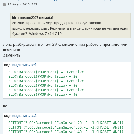
С
27 Август 2015, 2:29
о
о
б
gopstop2007 писал(а):
щ
е
скомпилировал пример, предварительно установив
н
шрифт,перезагрузил. Результата в виде штрих кода не увидел одни
и
е
буковки?! Windows 7 x64 C10
Лень разбираться что там SV сломали с при работе с пропами, или
починили.
Заменить
КОД:
ВЫДЕЛИТЬ ВСЁ
  ?LOC:Barcode1{PROP:Font} = 'EanGnivc'

  ?LOC:Barcode1{PROP:FontSize} = 20

  ?LOC:Barcode2{PROP:Font} = 'EanGnivc'

  ?LOC:Barcode2{PROP:FontSize} = 30

  ?LOC:Barcode3{PROP:Font} = 'EanGnivc'

  ?LOC:Barcode3{PROP:FontSize} = 40
на
КОД:
ВЫДЕЛИТЬ ВСЁ
  SETFONT(?LOC:Barcode1,'EanGnivc',20,-1,-1,CHARSET:ANSI)

  SETFONT(?LOC:Barcode2,'EanGnivc',30,-1,-1,CHARSET:ANSI)

  SETFONT(?LOC:Barcode3,'EanGnivc',40,-1,-1,CHARSET:ANSI)