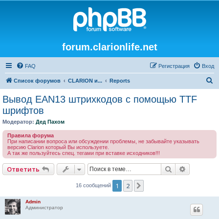
forum.clarionlife.net
FAQ
Регистрация
Вход
П
Список форумов
CLARION и...
Reports
о
Вывод EAN13 штрихкодов с помощью TTF
и
шрифтов
с
Модератор:
Дед Пахом
к
Правила форума
При написании вопроса или обсуждении проблемы, не забывайте указывать
версию Clarion который Вы используете.
А так же пользуйтесь спец. тегами при вставке исходников!!!
Поиск
Расширен
Ответить
1
2
След.
16 сообщений
Admin
Администратор