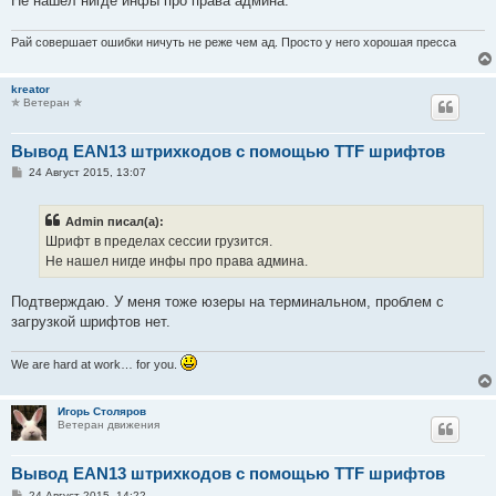
Не нашел нигде инфы про права админа.
Рай совершает ошибки ничуть не реже чем ад. Просто у него хорошая пресса
kreator
✯ Ветеран ✯
Вывод EAN13 штрихкодов с помощью TTF шрифтов
С
24 Август 2015, 13:07
о
о
б
Admin писал(а):
щ
е
Шрифт в пределах сессии грузится.
н
Не нашел нигде инфы про права админа.
и
е
Подтверждаю. У меня тоже юзеры на терминальном, проблем с
загрузкой шрифтов нет.
We are hard at work… for you.
Игорь Столяров
Ветеран движения
Вывод EAN13 штрихкодов с помощью TTF шрифтов
С
24 Август 2015, 14:22