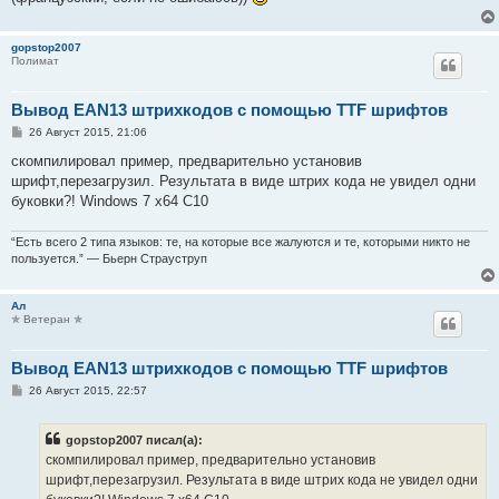
gopstop2007
Полимат
Вывод EAN13 штрихкодов с помощью TTF шрифтов
С
26 Август 2015, 21:06
о
о
скомпилировал пример, предварительно установив
б
шрифт,перезагрузил. Результата в виде штрих кода не увидел одни
щ
е
буковки?! Windows 7 x64 C10
н
и
е
“Есть всего 2 типа языков: те, на которые все жалуются и те, которыми никто не
пользуется.” — Бьерн Страуструп
Ал
✯ Ветеран ✯
Вывод EAN13 штрихкодов с помощью TTF шрифтов
С
26 Август 2015, 22:57
о
о
б
gopstop2007 писал(а):
щ
е
скомпилировал пример, предварительно установив
н
шрифт,перезагрузил. Результата в виде штрих кода не увидел одни
и
е