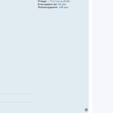
Откуда:
г. Ростов-на-ДоМу
Благодарил (а):
40 раз
Поблагодарили:
149 раз
В
е