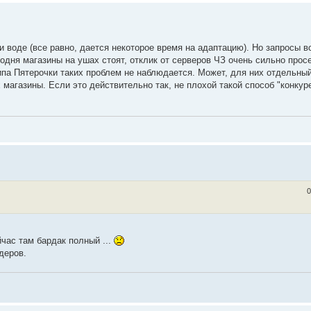
 воде (все равно, дается некоторое время на адаптацию). Но запросы 
годня магазины на ушах стоят, отклик от серверов ЧЗ очень сильно просе
ипа Пятерочки таких проблем не наблюдается. Может, для них отдельны
 магазины. Если это действительно так, не плохой такой способ "конкур
0
час там бардак полный ...
деров.