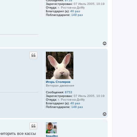
Сообщения:
8753
ч
Зарегистрирован:
07 Июль 2005, 10:19
а
Откуда:
г. Ростов-на-ДоМу
л
Благодарил (а):
40 раз
Поблагодарили:
149 раз
у
В
е
р
н
у
т
ь
с
я
к
Игорь Столяров
Ветеран движения
н
а
Сообщения:
8753
ч
Зарегистрирован:
07 Июль 2005, 10:19
а
Откуда:
г. Ростов-на-ДоМу
л
Благодарил (а):
40 раз
Поблагодарили:
149 раз
у
В
е
р
н
у
ниторить все кассы
т
finsoftrz