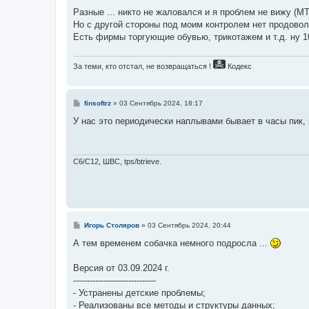
и
е
Разные ... никто не жаловался и я проблем не вижу (MT
Но с другой стороны под моим контролем нет продовол
Есть фирмы торгующие обувью, трикотажем и т.д. ну 10
За теми, кто отстал, не возвращаться !
Кодекс
С
finsoftrz
»
03 Сентябрь 2024, 18:17
о
о
У нас это периодически наплывами бывает в часы пик, 
б
щ
е
н
и
C6/C12, ШВС, tps/btrieve.
е
С
Игорь Столяров
»
03 Сентябрь 2024, 20:44
о
о
А тем временем собачка немного подросла ...
б
щ
е
Версия от 03.09.2024 г.
н
------------------------------
и
е
- Устранены детские проблемы;
- Реализованы все методы и структуры данных;