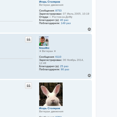
к
Игорь Столяров
Ветеран движения
н
а
Сообщения:
8753
ч
Зарегистрирован:
07 Июль 2005, 10:19
а
Откуда:
г. Ростов-на-ДоМу
л
Благодарил (а):
40 раз
Поблагодарили:
149 раз
у
В
е
р
н
у
т
finsoftrz
ь
✯ Ветеран ✯
с
Сообщения:
6110
я
Зарегистрирован:
06 Ноябрь 2014,
к
12:48
н
Благодарил (а):
25 раз
а
Поблагодарили:
90 раз
ч
В
а
е
л
р
у
н
у
т
ь
с
я
к
Игорь Столяров
Ветеран движения
н
а