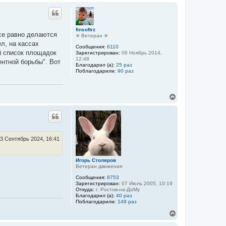
р
н
у
т
finsoftrz
все равно делаются
ь
✯ Ветеран ✯
с
л, на кассах
Сообщения:
6110
я
й список площадок
Зарегистрирован:
06 Ноябрь 2014,
к
12:48
ентной борьбы". Вот
н
Благодарил (а):
25 раз
а
Поблагодарили:
90 раз
ч
а
л
В
у
е
р
н
у
т
ь
3 Сентябрь 2024, 16:41
с
я
к
Игорь Столяров
Ветеран движения
н
а
Сообщения:
8753
ч
Зарегистрирован:
07 Июль 2005, 10:19
а
Откуда:
г. Ростов-на-ДоМу
л
Благодарил (а):
40 раз
Поблагодарили:
149 раз
у
В
е