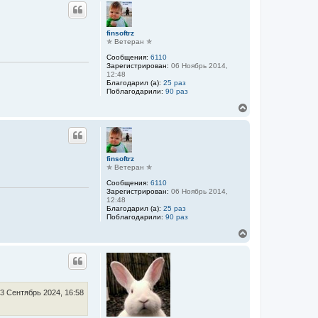
р
н
у
т
finsoftrz
ь
✯ Ветеран ✯
с
Сообщения:
6110
я
Зарегистрирован:
06 Ноябрь 2014,
к
12:48
н
Благодарил (а):
25 раз
а
Поблагодарили:
90 раз
ч
В
а
е
л
р
у
н
у
т
finsoftrz
ь
✯ Ветеран ✯
с
Сообщения:
6110
я
Зарегистрирован:
06 Ноябрь 2014,
к
12:48
н
Благодарил (а):
25 раз
а
Поблагодарили:
90 раз
ч
В
а
е
л
р
у
н
у
т
ь
3 Сентябрь 2024, 16:58
с
я