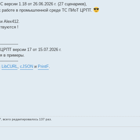
версии 1.18 от 26.06.2026 г. (27 сценариев),
 к работе в промышленной среде ТС ПИоТ ЦРПТ.
и Alex412.
твуются !
---------------
РПТ версии 17 от 15.07.2026 г.
я в примеры.
---------------
в
LibCURL
,
cJSON
и
PrintF
.
, всего редактировалось 137 раз.