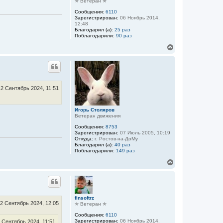
ь
✯ Ветеран ✯
с
Сообщения:
6110
я
Зарегистрирован:
06 Ноябрь 2014,
к
12:48
н
Благодарил (а):
25 раз
а
Поблагодарили:
90 раз
ч
В
а
е
л
р
у
н
у
т
ь
12 Сентябрь 2024, 11:51
с
я
к
Игорь Столяров
Ветеран движения
н
а
Сообщения:
8753
ч
Зарегистрирован:
07 Июль 2005, 10:19
а
Откуда:
г. Ростов-на-ДоМу
л
Благодарил (а):
40 раз
Поблагодарили:
149 раз
у
В
е
р
н
у
т
finsoftrz
ь
2 Сентябрь 2024, 12:05
✯ Ветеран ✯
с
Сообщения:
6110
я
Зарегистрирован:
06 Ноябрь 2014,
 Сентябрь 2024, 11:51