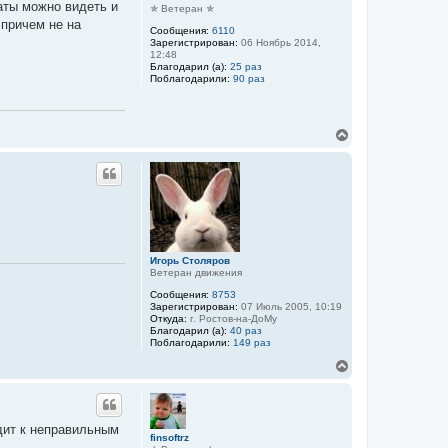
таты можно видеть и
ь
✯ Ветеран ✯
с
 причем не на
Сообщения:
6110
я
Зарегистрирован:
06 Ноябрь 2014,
к
12:48
н
Благодарил (а):
25 раз
а
Поблагодарили:
90 раз
ч
а
л
В
у
е
р
н
у
т
ь
с
я
к
Игорь Столяров
Ветеран движения
н
а
Сообщения:
8753
ч
Зарегистрирован:
07 Июль 2005, 10:19
а
Откуда:
г. Ростов-на-ДоМу
л
Благодарил (а):
40 раз
Поблагодарили:
149 раз
у
В
е
р
н
у
одит к неправильным
т
finsoftrz