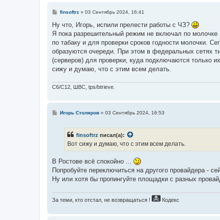
С
finsoftrz
»
03 Сентябрь 2024, 16:41
о
о
Ну что, Игорь, испили прелести работы с ЧЗ?
б
Я пока разрешительный режим не включал по молочке и
щ
е
по табаку и для проверки сроков годности молочки. Се
н
образуются очереди. При этом в федеральных сетях т
и
е
(серверов) для проверки, куда подключаются только их
сижу и думаю, что с этим всем делать.
C6/C12, ШВС, tps/btrieve.
С
Игорь Столяров
»
03 Сентябрь 2024, 16:53
о
о
б
finsoftrz
писал(а):
щ
е
Вот сижу и думаю, что с этим всем делать.
н
и
е
В Ростове всё спокойно ...
Попробуйте переключиться на другого провайдера - сей
Ну или хотя бы пропингуйте площадки с разных провай
За теми, кто отстал, не возвращаться !
Кодекс