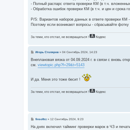
- Полный распарс ответа проверки КМ (в т.ч. вложенных
- Обработка ошибок проверки КМ (в т.ч. и цен и срока г
P/S: Вариантов наборов данных в ответе проверки КМ -
Поэтому если возникают вопросы - сбрасывайте фотку 
За теми, кто отстал, не возвращаться !
Кодекс
С
Игорь Столяров
»
04 Сентябрь 2024, 14:23
о
о
Внеплановая вязка от 04.09.2024 г. в связи с вновь о
б
см.
viewtopic.php?f=29&t=5143
щ
е
н
и
И да. Меня это тоже бесит !
е
За теми, кто отстал, не возвращаться !
Кодекс
С
finsoftrz
»
12 Сентябрь 2024, 9:23
о
о
На днях включил тайминг проверки марок в ЧЗ и печати
б