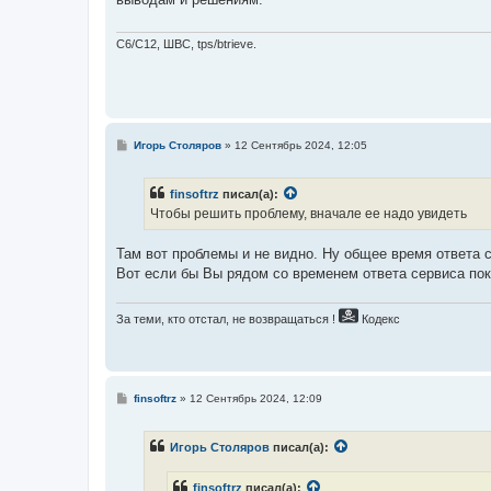
щ
е
н
и
C6/C12, ШВС, tps/btrieve.
е
С
Игорь Столяров
»
12 Сентябрь 2024, 12:05
о
о
б
finsoftrz
писал(а):
щ
е
Чтобы решить проблему, вначале ее надо увидеть
н
и
е
Там вот проблемы и не видно. Ну общее время ответа с
Вот если бы Вы рядом со временем ответа сервиса пок
За теми, кто отстал, не возвращаться !
Кодекс
С
finsoftrz
»
12 Сентябрь 2024, 12:09
о
о
б
Игорь Столяров
писал(а):
щ
е
н
finsoftrz
писал(а):
и