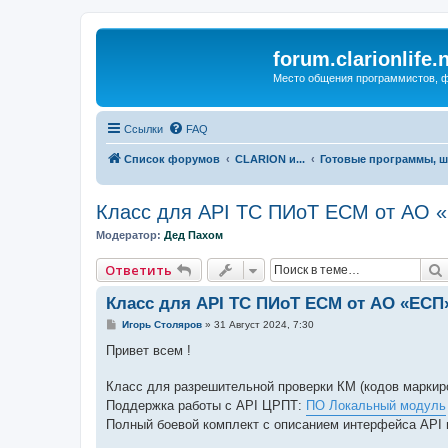
forum.clarionlife.
Место общения программистов, фо
Ссылки
FAQ
Список форумов
CLARION и...
Готовые программы, ш
Класс для API ТС ПИоТ ЕСМ от АО 
Модератор:
Дед Пахом
Ответить
Класс для API ТС ПИоТ ЕСМ от АО «ЕСП
С
Игорь Столяров
»
31 Август 2024, 7:30
о
о
Привет всем !
б
щ
е
Класс для разрешительной проверки КМ (кодов маркир
н
Поддержка работы с API ЦРПТ:
ПО Локальный модуль
и
е
Полный боевой комплект с описанием интерфейса API 