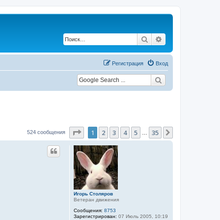
Поиск
Расширенный по
Регистрация
Вход
Страница
1
из
35
1
2
3
4
5
35
След.
524 сообщения
…
Игорь Столяров
Ветеран движения
Сообщения:
8753
Зарегистрирован:
07 Июль 2005, 10:19