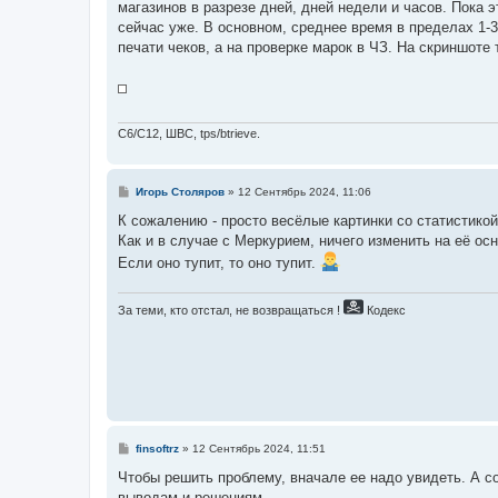
магазинов в разрезе дней, дней недели и часов. Пока 
щ
е
сейчас уже. В основном, среднее время в пределах 1-
н
печати чеков, а на проверке марок в ЧЗ. На скриншоте 
и
е
C6/C12, ШВС, tps/btrieve.
С
Игорь Столяров
»
12 Сентябрь 2024, 11:06
о
о
К сожалению - просто весёлые картинки со статистикой
б
Как и в случае с Меркурием, ничего изменить на её осн
щ
е
Если оно тупит, то оно тупит.
н
и
е
За теми, кто отстал, не возвращаться !
Кодекс
С
finsoftrz
»
12 Сентябрь 2024, 11:51
о
о
Чтобы решить проблему, вначале ее надо увидеть. А с
б
выводам и решениям.