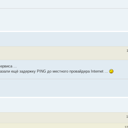
ервиса ...
азали ещё задержку PING до местного провайдера Internet ...
1
12