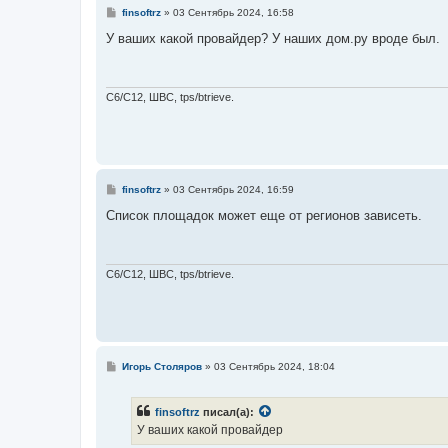
С
finsoftrz
»
03 Сентябрь 2024, 16:58
о
о
У ваших какой провайдер? У наших дом.ру вроде был.
б
щ
е
н
и
C6/C12, ШВС, tps/btrieve.
е
С
finsoftrz
»
03 Сентябрь 2024, 16:59
о
о
Список площадок может еще от регионов зависеть.
б
щ
е
н
и
C6/C12, ШВС, tps/btrieve.
е
С
Игорь Столяров
»
03 Сентябрь 2024, 18:04
о
о
б
finsoftrz
писал(а):
щ
е
У ваших какой провайдер
н