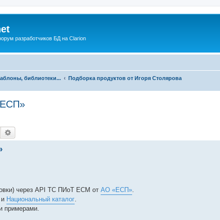
net
рум разработчиков БД на Clarion
аблоны, библиотеки...
Подборка продуктов от Игоря Столярова
«ЕСП»
Поиск
Расширенный поиск
»
овки) через API ТС ПИоТ ЕСМ от
АО «ЕСП»
.
и
Национальный каталог
.
и примерами.