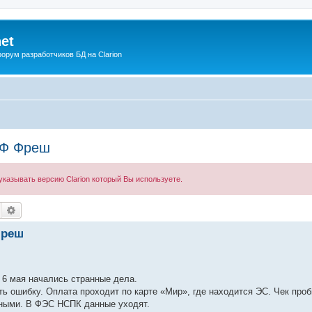
net
рум разработчиков БД на Clarion
НФ Фреш
казывать версию Clarion который Вы используете.
Поиск
Расширенный поиск
Фреш
с 6 мая начались странные дела.
 ошибку. Оплата проходит по карте «Мир», где находится ЭС. Чек проб
чными. В ФЭС НСПК данные уходят.