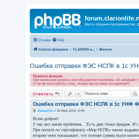
forum.clarionlife.
Место общения программистов, фо
Ссылки
FAQ
Список форумов
CLARION и...
Железо
Ошибка отправки ФЭС НСПК в 1с У
Правила форума
При написании вопроса или обсуждении проблемы, не забывайте у
А так же пользуйтесь спец. тегами при вставке исходников!!!
Ответить
Ошибка отправки ФЭС НСПК в 1с УНФ 
С
KawaiiYin
»
30 Май 2026, 8:58
о
о
Всем доброе!
б
У нас вот какая проблема... Есть две точки продаж. И 
щ
е
При оплате по сертификату «Мир НСПК» начал выдавать
н
втором чеке показывает, что полная сумма была нали
и