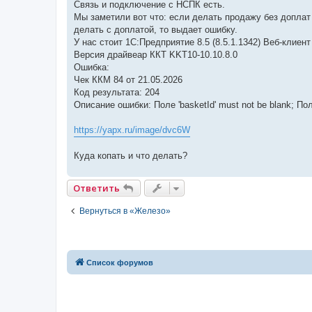
е
Связь и подключение с НСПК есть.
Мы заметили вот что: если делать продажу без доплат 
делать с доплатой, то выдает ошибку.
У нас стоит 1С:Предприятие 8.5 (8.5.1.1342) Веб-клиент
Версия драйвеар ККТ KKT10-10.10.8.0
Ошибка:
Чек ККМ 84 от 21.05.2026
Код результата: 204
Описание ошибки: Поле 'basketId' must not be blank; Поле
https://yapx.ru/image/dvc6W
Куда копать и что делать?
Ответить
Вернуться в «Железо»
Список форумов