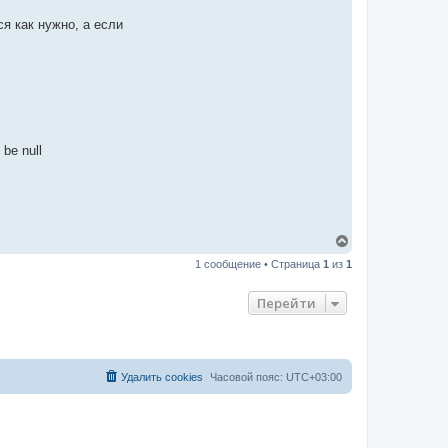
я как нужно, а если
be null
В
е
1 сообщение • Страница
1
из
1
р
н
у
Перейти
т
ь
с
я
к
Удалить cookies
Часовой пояс:
UTC+03:00
н
а
ч
а
л