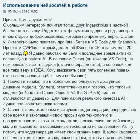
Использование нейросетей в работе
С
03 Июнь 2026, 0:52
о
о
Привет, Вам, друзья мои!
б
С большим интересом почитал топик, друг Ingasoftplus в частной
щ
е
беседе дал ссылку. Рад что этот форум жив-здоров и рад лицезреть
н
в нем старых добрых знакомых, которые по-прежнему верны Clarion-
и
е
у. Интересно было почитать про IntelliSense в VS Code для Клариона.
Проектом CWPlus, который делал IntellSense в С6, я занимался 20
лет назад
Я давно работаю на Java и последнее время активно
использую в работе AI. В основном Cursor (он тоже на VS Code), на
нем решаю какие-то задачи (отлично справляется), а основной код
все таки веду в IDEA. Хочу высказать свои пять копеек на правах
старого кларионщика (бывшими не бывают).
1. Прочел в топике, что в основном используются доступные
дешевые модели. Коллеги, ответственно вам говорю, что топовые
модели (сейчас это Claude Opus 4.7/4.8 и GTP 5.5) сильно
отличаются от дешевых. Для понимания реального качества AI
лучше пользоваться пока топами.
2. Clarion как великолепный инструмент кодогенерации, опередивший
свое время и закопавший свою прорывную технологию в
проприетарности закрытых стандартов, к сожалению, на мой взгляд
мало вписывается в современные технологии использования AI. Ну
потому что кодогенерация имеет свои ограничения. Шаблон как забор
позволяет только вписать кодовые вставки, которые ты понимаешь