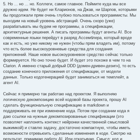
5. Но ... но ... но. Коллеги, самое главное. Поймите куда мы все
дружно идем. Не будет ни Кларионов, на Джав, ни Шарпов, которыми
бы продолжали прям очень глубоко пользоваться программисты. Мы
выходим на новый уровень абстракций. Очень скоро (уже)
разрабатывать мы будем не программы, а спецификации,
архитектурные решения. А писать программы будут агенты AI. Все
современные языки перейдут в разряд Ассемблера, который вроде
как и есть, но уже никому не нужен (чтобы прям владеть им), потому
что есть более высокоуровневые средства для создания
приложений. Наше новое высокоуровневое средство сейчас только
формируется. Но оно точно будет. И будет это похоже в чем то на
Clarion. А именно старый добрый DDD (домен-дривен-дезигн), то есть
создание конечного приложения от спецификации, от модели
данных. Только кодогенерацией будет заниматься не темплейт, а
агент AI.
Сейчас я примерно так работаю над проектом. Я выполняю
логическую декомпозицию всей кодовой базы проекта, прошу AI
сделать функциональную спецификацию в markdown и
поддерживать ее при изменение кода. Потом при создании кода я
даю ссылки на нужные декомпозированные спецификации (это
позволяет наплонять контекст нейронки качественной смысловой
выжимкой) и ставлю задачу, достаточно компактную, чтобы иметь
возможности отревьюить сделанные изменения в коде. Смотрю на
результат, принимаю работу AI. Или откатываю. Смысл: код и