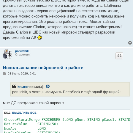
срочно выпускать версию ШВС, которая вместо кода на Clarion будет
н
делать текстовое описание что и как должно работать. Шаблоны
и
е
должны выдавать серию спецификаций на естественном языке,
которые можно скормить нейронке и получить код на любом языке
программирования. Это реально рабочая тема. Может тайное
предназначение Clarion, которое наконец-то станет мейнстримом!
Даёшь Clarion и ШВС как новый мировой стандарт разработки
приложений на AI!
porutchik
Старожил
Использование нейросетей в работе
С
03 Июнь 2026, 9:01
о
о
б
kreator
писал(а):
щ
е
porutchik, а можешь помучить DeepSeek с ещё одной функцией:
н
и
е
мне ДС предложил такой вариант
КОД:
ВЫДЕЛИТЬ ВСЁ
ChoosePluralMerge PROCEDURE (LONG pNum, STRING pCase1, STRING 
ReturnValue     STRING(50)

NumAbs          LONG

NumForDisplay   CSTRING(20)
