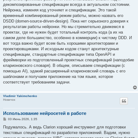
декомпозированные спецификации всегда в актуальном состоянии.
Нейронка, изменяя код уточняет и спецификации. Это такой
временный комбинированный режим работы, можно назвать его
DSDD (domen-source-driven-design). Пока нет серьезного доверия к
результатам работы нейронки. Но мы стремительно движемся в
проектах, где не нужен будет тотальный контроль кода (а их на
самом деле большинство, особенно в коммерции) к чистому DDD. И
вот тогда важно будет всем быть хорошими архитекторами и
проектировщиками. И исходным кодом станут архитектурные
спецификации, стандартные спецификации типа OpenAPI и
фреймворки из подготовленный проектных спецификаций (наподобие
кларионовского словаря). В общем, описываем спецификации (с
помощью AI), эдакий расширенный кларионовский словарь с его
шаблонами и получаем приложение на том языке, которое
соответствует требованиям задачи.
Vladimir Yakimchenko
Новичок
Использование нейросетей в работе
С
03 Июнь 2026, 1:35
о
о
Подумалось. А ведь Clarion хороший инструмент для подготовки
б
текстовых спецификаций по разработке приложений. Вадим, нужно
щ
е