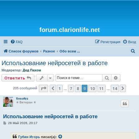
forum.clarionlife.net
FAQ
Регистрация
Вход
П
Список форумов
Разное
Обо всем ...
о
Использование нейросетей в работе
и
Модератор:
Дед Пахом
с
Поиск
Расширен
Ответить
к
Страница
9
из
14
1
7
8
9
10
11
14
Пред.
След.
205 сообщений
…
…
finsoftrz
✯ Ветеран ✯
Использование нейросетей в работе
С
28 Май 2026, 20:17
о
о
б
Губин Игорь
писал(а):
щ