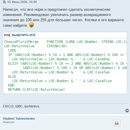
С
02 Июнь 2026, 10:36
о
о
Написал, что все норм и предложил сделать косметические
б
изменения. Рекомендовал увеличить размер возвращаемого
щ
е
значения до 100 или 255 для больших чисел. Косяки в его варианте
н
сами найдете.
и
е
КОД:
ВЫДЕЛИТЬ ВСЁ
ChoosePluralMerge    FUNCTION (LONG LOC:Number, STRING LOC:Cas
LOC:ReturnValue      STRING(30)

  CODE

  IF (ABS(LOC:Number) % 10 = 1 AND ABS(LOC:Number) % 100 <> 11
    LOC:ReturnValue = LOC:Number & ' ' & LOC:CaseOne

  ELSIF (ABS(LOC:Number) % 10 >= 2 AND ABS(LOC:Number) % 10 <=
         (ABS(LOC:Number) % 100 < 10 OR ABS(LOC:Number) % 100 
    LOC:ReturnValue = LOC:Number & ' ' & LOC:CaseTwo

  ELSE

    LOC:ReturnValue = LOC:Number & ' ' & LOC:CaseFive

  END

C6/C12, ШВС, tps/btrieve.
Vladimir Yakimchenko
Новичок