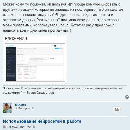
о
Может кому то поможет. Используя ИИ проще коммуницировать с
б
другими языками которые не знаешь, из последнего, что он сделал
щ
е
для меня, написал модуль API (для опенкарт 3) с импортом и
н
экспортом данных "заточенных" под мою базу данных, со стороны
и
е
моей программы используется libcurl. Кстати сразу предложил
написать код и для моей программы. )
ВЛОЖЕНИЯ
“Есть всего 2 типа языков: те, на которые все жалуются и те, которыми никто не
пользуется.” — Бьерн Страуструп
finsoftrz
✯ Ветеран ✯
Использование нейросетей в работе
С
29 Май 2026, 22:28