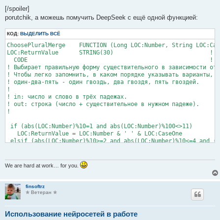
[/spoiler]
porutchik, а можешь помучить DeepSeek с ещё одной функцией:
КОД:
ВЫДЕЛИТЬ ВСЁ
ChoosePluralMerge    FUNCTION (Long LOC:Number, String LOC:Cas
LOC:ReturnValue      STRING(30)                            !

  CODE                                                     ! B
! Выбирает правильную форму существительного в зависимости от 
! Чтобы легко запомнить, в каком порядке указывать варианты, п
! один-два-пять - один гвоздь, два гвоздя, пять гвоздей.

!

! in: число и слово в трёх падежах.

! out: строка (число + существительное в нужном падеже).

!

 if (abs(LOC:Number)%10=1 and abs(LOC:Number)%100<>11)

   LOC:ReturnValue = LOC:Number & ' ' & LOC:CaseOne

 elsif (abs(LOC:Number)%10>=2 and abs(LOC:Number)%10<=4 and (a
   LOC:ReturnValue = LOC:Number & ' ' & LOC:CaseTwo

 else

   LOC:ReturnValue = LOC:Number & ' ' & LOC:CaseFive

We are hard at work… for you.
 end

finsoftrz
✯ Ветеран ✯
Использование нейросетей в работе