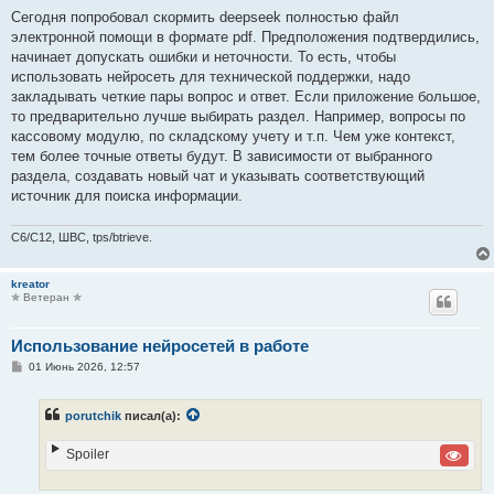
о
о
Сегодня попробовал скормить deepseek полностью файл
б
электронной помощи в формате pdf. Предположения подтвердились,
щ
е
начинает допускать ошибки и неточности. То есть, чтобы
н
использовать нейросеть для технической поддержки, надо
и
е
закладывать четкие пары вопрос и ответ. Если приложение большое,
то предварительно лучше выбирать раздел. Например, вопросы по
кассовому модулю, по складскому учету и т.п. Чем уже контекст,
тем более точные ответы будут. В зависимости от выбранного
раздела, создавать новый чат и указывать соответствующий
источник для поиска информации.
C6/C12, ШВС, tps/btrieve.
kreator
✯ Ветеран ✯
Использование нейросетей в работе
С
01 Июнь 2026, 12:57
о
о
б
porutchik
писал(а):
щ
е
н
Spoiler
и
е