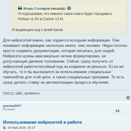
е
н
Игорь Столяров
писал(а):
и
е
Я подозреваю, что именно такое нам и будет продавать
Роберт & SV в Clarion 13 AI.
И выдающее код с кучей багов...
Для нейросетей важно, как подается исходная информация. Они
понимают информацию несколько иначе, чем человек. Недостаточно
просто скормить документацию, которая писалась для людей.
Нейросети нужны максимально четкие формулировки, не
допускающие двоякое толкование. Сейчас сразу получить от
нейросетей работоспособный код на кларионе не реально. Если же
обучать, то я бы высказался за использование специальных
темплейтов для этой цели, а также специальных программ. То есть
сразу делать ставку на автоматизацию процесса обучения.
C6/C12, ШВС, tps/btrieve.
gopstop2007
Полимат
Использование нейросетей в работе
С
29 Май 2026, 20:37
о