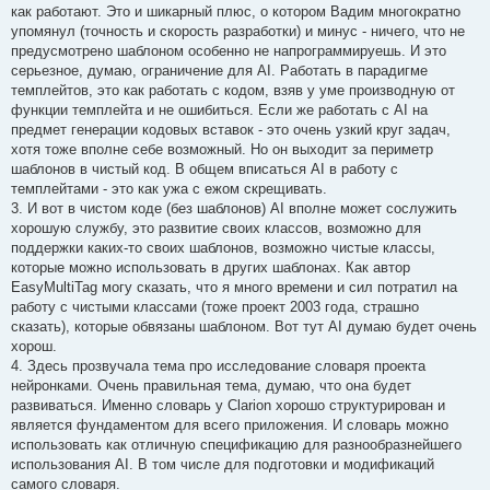
как работают. Это и шикарный плюс, о котором Вадим многократно
упомянул (точность и скорость разработки) и минус - ничего, что не
предусмотрено шаблоном особенно не напрограммируешь. И это
серьезное, думаю, ограничение для AI. Работать в парадигме
темплейтов, это как работать с кодом, взяв у уме производную от
функции темплейта и не ошибиться. Если же работать с AI на
предмет генерации кодовых вставок - это очень узкий круг задач,
хотя тоже вполне себе возможный. Но он выходит за периметр
шаблонов в чистый код. В общем вписаться AI в работу с
темплейтами - это как ужа с ежом скрещивать.
3. И вот в чистом коде (без шаблонов) AI вполне может сослужить
хорошую службу, это развитие своих классов, возможно для
поддержки каких-то своих шаблонов, возможно чистые классы,
которые можно использовать в других шаблонах. Как автор
EasyMultiTag могу сказать, что я много времени и сил потратил на
работу с чистыми классами (тоже проект 2003 года, страшно
сказать), которые обвязаны шаблоном. Вот тут AI думаю будет очень
хорош.
4. Здесь прозвучала тема про исследование словаря проекта
нейронками. Очень правильная тема, думаю, что она будет
развиваться. Именно словарь у Clarion хорошо структурирован и
является фундаментом для всего приложения. И словарь можно
использовать как отличную спецификацию для разнообразнейшего
использования AI. В том числе для подготовки и модификаций
самого словаря.