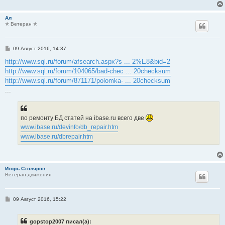
е
Ал
✯ Ветеран ✯
С
09 Август 2016, 14:37
о
о
http://www.sql.ru/forum/afsearch.aspx?s ... 2%E8&bid=2
б
http://www.sql.ru/forum/104065/bad-chec ... 20checksum
щ
е
http://www.sql.ru/forum/871171/polomka- ... 20checksum
н
...
и
е
по ремонту БД статей на ibase.ru всего две
www.ibase.ru/devinfo/db_repair.htm
www.ibase.ru/dbrepair.htm
Игорь Столяров
Ветеран движения
С
09 Август 2016, 15:22
о
о
б
gopstop2007 писал(а):
щ