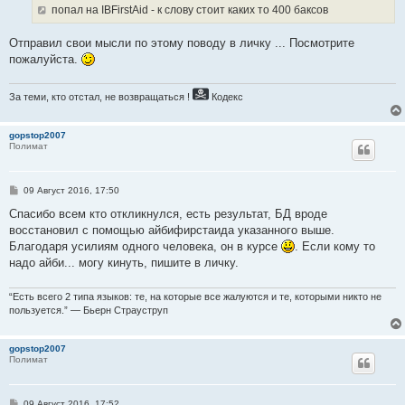
е
попал на IBFirstAid - к слову стоит каких то 400 баксов
н
и
е
Отправил свои мысли по этому поводу в личку ... Посмотрите
пожалуйста.
За теми, кто отстал, не возвращаться !
Кодекс
gopstop2007
Полимат
С
09 Август 2016, 17:50
о
о
Спасибо всем кто откликнулся, есть результат, БД вроде
б
восстановил с помощью айбифирстаида указанного выше.
щ
е
Благодаря усилиям одного человека, он в курсе
. Если кому то
н
надо айби... могу кинуть, пишите в личку.
и
е
“Есть всего 2 типа языков: те, на которые все жалуются и те, которыми никто не
пользуется.” — Бьерн Страуструп
gopstop2007
Полимат
С
09 Август 2016, 17:52