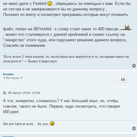
н
не имел дело с Firebird
, обращаюсь за помощью к вам. Если бы
и
е
не сестра и не заморачивался бы по данному вопросу...
Полазил по инету и посмотрел программы которые могут починить
файл, попал на IBFirstAid - к слову стоит каких то 400 баксов
, может кто сталкивался с данной проблемой и скинет ссылку на
"лекарство" этого чуда, или подскажет решение данного вопроса...
Спасибо за понимание.
“Есть всего 2 типа языков: те, на которые все жалуются и те, которыми никто не
пользуется.” — Бьерн Страуструп
kreator
✯ Ветеран ✯
С
09 Август 2016, 13:54
о
о
А что, конкретно, сломалось? У нас большой опыт, но, чтобы,
б
совсем, такого не было. Первое, надо посмотреть, что говорит
щ
е
IBExpert.
н
и
е
We are hard at work… for you.
kreator