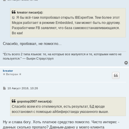
о
о
б
kreator писал(а):
щ
е
Я бы всё-таки попробовал открыть IBExpert'ом. Тем более этот
н
Медок работает в режиме Embedded, там может быть по-другому.
и
е
Разработчики FB заявляют, что база самовосстанавливающаяся.
Во как!
Спасибо, пробовал, не помогло...
“Есть всего 2 типа языков: те, на которые все жалуются и те, которыми никто не
пользуется.” — Бьерн Страуструп
kreator
✯ Ветеран ✯
С
10 Август 2016, 10:26
о
о
б
gopstop2007 писал(а):
щ
е
Спасибо всем кто откликнулся, есть результат, БД вроде
н
восстановил с помощью айбифирстаида указанного выше.
и
е
Ну и слава богу. Хоть платное средство помогло. Чисто интерес -
данных сколько пропало? Давным-давно у моего клиента