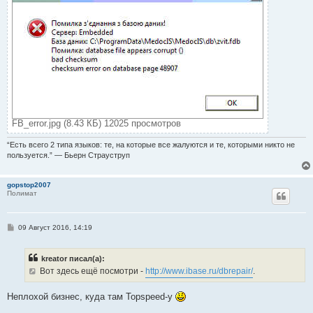
FB_error.jpg (8.43 КБ) 12025 просмотров
“Есть всего 2 типа языков: те, на которые все жалуются и те, которыми никто не
пользуется.” — Бьерн Страуструп
gopstop2007
Полимат
С
09 Август 2016, 14:19
о
о
б
kreator писал(а):
щ
е
Вот здесь ещё посмотри -
http://www.ibase.ru/dbrepair/
.
н
и
е
Неплохой бизнес, куда там Topspeed-у