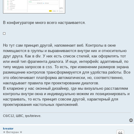
В конфигураторе много всего настраивается.
Но тут сам принцип другой, напоминает веб. Контролы в окне
помещаются в группы и выравниваются внутри них и относительно
друг друга. Как в div. У них есть список стилей, как оформлять тот
или иной тип фрагмента диалога. И еще, интерфейс адаптивный, по
типу медиа запросов в css. То есть, при изменении размеров экрана
размещение контролов трансформируется для удобства работы. Все
это обеспечивает платформа автоматически, но, соответственно,
накладывает правила при проектировании диалогов.
В кларионе у нас оконный дизайнер, где мы визуально расставляем
контролы внутри окна и индивидуально можем их позиционировать и
настраивать, то есть принцип совсем другой, характерный для
проектирования настольных приложений.
C6/C12, ШВС, tps/btrieve.
kreator
✯ Ветеран ✯