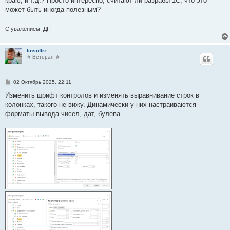
краю, и т.д.? Просто интересно, считают ли разрабы 1С, что это
и
е
может быть иногда полезным?
С уважением, ДП
finsoftrz
✯ Ветеран ✯
С
02 Октябрь 2025, 22:11
о
о
Изменить шрифт контролов и изменять выравнивание строк в
б
колонках, такого не вижу. Динамически у них настраиваются
щ
е
форматы вывода чисел, дат, булева.
н
и
е