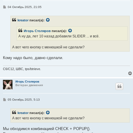
С
04 Октябрь 2025, 21:05
о
о
б
kreator
писал(а):
щ
е
н
Игорь Столяров
писал(а):
и
е
А ну да, лет 10 назад добавили SLIDER ... и всё.
А вот чего кнопку с менюшкой не сделали?
Кому надо было, давно сделали.
C6/C12, ШВС, tps/btrieve.
Игорь Столяров
Ветеран движения
С
05 Октябрь 2025, 5:13
о
о
б
kreator
писал(а):
щ
е
А вот чего кнопку с менюшкой не сделали?
н
и
е
Мы обходимся комбинацией CHECK + POPUP().