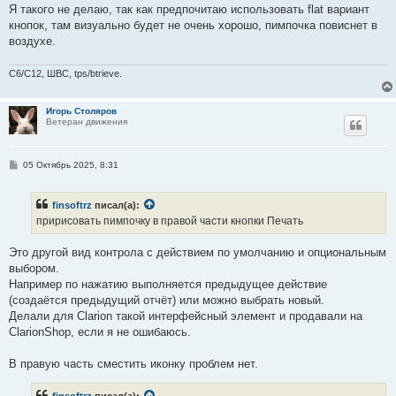
о
Я такого не делаю, так как предпочитаю использовать flat вариант
б
кнопок, там визуально будет не очень хорошо, пимпочка повиснет в
щ
е
воздухе.
н
и
е
C6/C12, ШВС, tps/btrieve.
Игорь Столяров
Ветеран движения
С
05 Октябрь 2025, 8:31
о
о
б
finsoftrz
писал(а):
щ
е
пририсовать пимпочку в правой части кнопки Печать
н
и
е
Это другой вид контрола с действием по умолчанию и опциональным
выбором.
Например по нажатию выполняется предыдущее действие
(создаётся предыдущий отчёт) или можно выбрать новый.
Делали для Clarion такой интерфейсный элемент и продавали на
ClarionShop, если я не ошибаюсь.
В правую часть сместить иконку проблем нет.