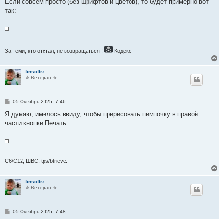
Если совсем просто (без шрифтов и цветов), то будет примерно вот
так:
За теми, кто отстал, не возвращаться !
Кодекс
finsoftrz
✯ Ветеран ✯
С
05 Октябрь 2025, 7:46
о
о
Я думаю, имелось ввиду, чтобы пририсовать пимпочку в правой
б
части кнопки Печать.
щ
е
н
и
е
C6/C12, ШВС, tps/btrieve.
finsoftrz
✯ Ветеран ✯
С
05 Октябрь 2025, 7:48
о