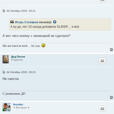
С
04 Октябрь 2025, 18:21
о
о
б
Игорь Столяров
писал(а):
щ
е
А ну да, лет 10 назад добавили SLIDER ... и всё.
н
и
е
А вот чего кнопку с менюшкой не сделали?
We are hard at work… for you.
Дед Пахом
Старичок
С
04 Октябрь 2025, 18:23
о
о
Не смогли.
б
щ
е
н
и
С уважением, ДП
е
finsoftrz
✯ Ветеран ✯