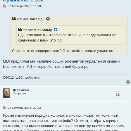
С
02 Октябрь 2025, 15:58
о
о
б
RaFaeL
писал(а):
щ
е
н
finsoftrz
писал(а):
и
е
Единственное в интерфейсе, что они не поддерживают по
сравнению с нами, это mdi.
С чего это не поддерживают? Открывайте сколько угодно окон
MDI предполагает наличие общих элементов управления окнами.
Без них это TAB интерфейс, как в веб браузере.
C6/C12, ШВС, tps/btrieve.
Дед Пахом
Старичок
С
02 Октябрь 2025, 20:22
о
о
Кроме изменения порядка колонок в листах, может ли конечный
б
пользователь настраивать интерфейс? Скажем, выбрать шрифт
щ
е
контрола, или выравнивание в колонке по центру вместо по левому
н