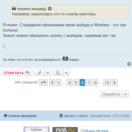
о
б
finsoftrz
писал(а):
щ
е
Например, пририсовать что-то к значку принтера.
н
и
е
Я понял. Стандарное обозначение меню выбора в Windows - это три
полоски.
Значит можно обозначить кнопку с выбором, например вот так:
За теми, кто отстал, не возвращаться !
Кодекс
Ответить
Страница
6
из
13
1
4
5
6
7
8
13
Пред.
След.
188 сообщений
…
…
Перейти
Список форумов
Удалить cookies
Часовой пояс:
UTC+03:00