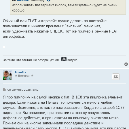
finsoftrz
писал(а):
использовать flat вариант кнопок, там визуально будет не очень
хорошо
Обычный или FLAT интерфейс лучше делать по настройке
пользователи и никаких проблем с "висячим" меню нет,
если удерживать нажатие CHECK. Тот же пример в режиме FLAT
интерфейса:
За теми, кто отстал, не возвращаться !
Кодекс
finsoftrz
✯ Ветеран ✯
С
05 Октябрь 2025, 8:42
о
о
Я про пимпочку на самой кнопке с flat. В 1С8 эта пимпочка элемент
б
декора. Если нажать на Печать, то появляется меню в любом
щ
е
случае. Возможно, это как-то настраивается. Когда-то в старой 1С77
н
видел, как Вы написали, при нажатии на кнопку запускалось
и
е
дефолтное действие, а при нажатии на пимпочку выезжало меню.
Причем они на кнопке запоминали последнее действие и
переименовывали саму кнопку. В 1С8 видимо решили, что при работе