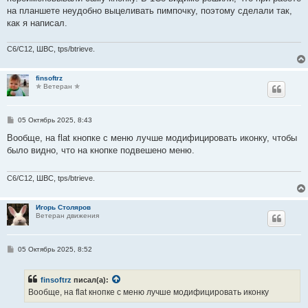
на планшете неудобно выцеливать пимпочку, поэтому сделали так,
как я написал.
C6/C12, ШВС, tps/btrieve.
finsoftrz
✯ Ветеран ✯
С
05 Октябрь 2025, 8:43
о
о
Вообще, на flat кнопке с меню лучше модифицировать иконку, чтобы
б
было видно, что на кнопке подвешено меню.
щ
е
н
и
C6/C12, ШВС, tps/btrieve.
е
Игорь Столяров
Ветеран движения
С
05 Октябрь 2025, 8:52
о
о
б
finsoftrz
писал(а):
щ
е
Вообще, на flat кнопке с меню лучше модифицировать иконку
н
и