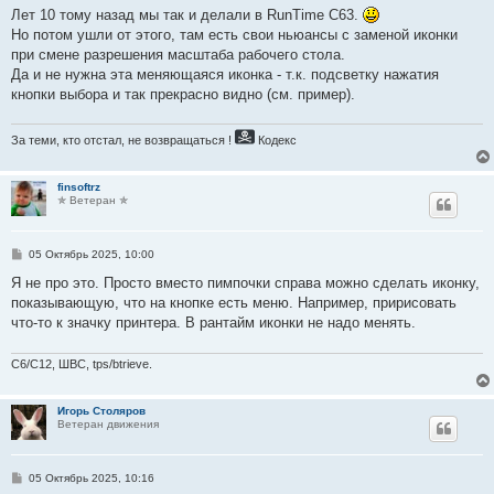
е
Лет 10 тому назад мы так и делали в RunTime C63.
Но потом ушли от этого, там есть свои ньюансы с заменой иконки
при смене разрешения масштаба рабочего стола.
Да и не нужна эта меняющаяся иконка - т.к. подсветку нажатия
кнопки выбора и так прекрасно видно (см. пример).
За теми, кто отстал, не возвращаться !
Кодекс
finsoftrz
✯ Ветеран ✯
С
05 Октябрь 2025, 10:00
о
о
Я не про это. Просто вместо пимпочки справа можно сделать иконку,
б
показывающую, что на кнопке есть меню. Например, пририсовать
щ
е
что-то к значку принтера. В рантайм иконки не надо менять.
н
и
е
C6/C12, ШВС, tps/btrieve.
Игорь Столяров
Ветеран движения
С
05 Октябрь 2025, 10:16
о