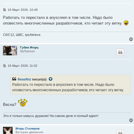
С
16 Март 2026, 10:49
о
о
Работать то перестало в anyscreen в том числе. Надо было
б
оповестить многочисленных разработчиков, кто читает эту ветку.
щ
е
н
и
C6/C12, ШВС, tps/btrieve.
е
Губин Игорь
Шубуршун
С
16 Март 2026, 11:02
о
о
б
finsoftrz
писал(а):
щ
е
Работать то перестало в anyscreen в том числе. Надо было
н
оповестить многочисленных разработчиков, кто читает эту ветку.
и
е
Весна?
Это я только кажусь дураком! На самом деле я полный идиот!
Игорь Столяров
Ветеран движения