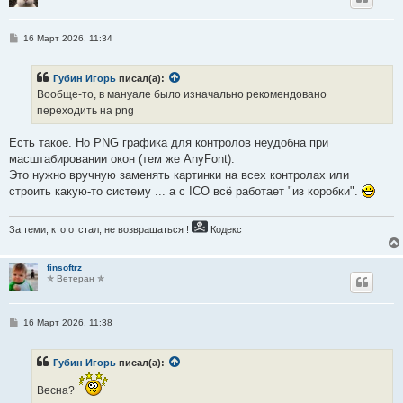
С
16 Март 2026, 11:34
о
о
б
Губин Игорь
писал(а):
щ
е
Вообще-то, в мануале было изначально рекомендовано
н
переходить на png
и
е
Есть такое. Но PNG графика для контролов неудобна при
масштабировании окон (тем же AnyFont).
Это нужно вручную заменять картинки на всех контролах или
строить какую-то систему ... а с ICO всё работает "из коробки".
За теми, кто отстал, не возвращаться !
Кодекс
finsoftrz
✯ Ветеран ✯
С
16 Март 2026, 11:38
о
о
б
Губин Игорь
писал(а):
щ
е
н
Весна?
и