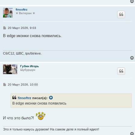
finsoftrz
✯ Ветеран ✯
С
20 Март 2026, 9:03
о
о
В edge иконки снова появились.
б
щ
е
н
и
C6/C12, ШВС, tps/btrieve.
е
Губин Игорь
Шубуршун
С
20 Март 2026, 10:00
о
о
б
finsoftrz
писал(а):
щ
е
В edge иконки снова появились
н
и
е
И что это было?!
Это я только кажусь дураком! На самом деле я полный идиот!