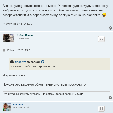
е
Ага, на улице солнышко-солнышко. Хочется куда-нибудь в кафешку
выбраться, потусить, кофе попить. Вместо этого спину качаю на
гиперэкстензии и в перерывах пишу всякую фигню на clarionlife.
C6/C12, ШВС, tps/btrieve.
Губин Игорь
Шубуршун
С
17 Март 2026, 15:01
о
о
б
finsoftrz
писал(а):
щ
е
И сейчас работает, кроме edge
н
и
е
И кроме хрома...
Похоже это какое-то обновление системы проскочило
Это я только кажусь дураком! На самом деле я полный идиот!
finsoftrz
✯ Ветеран ✯