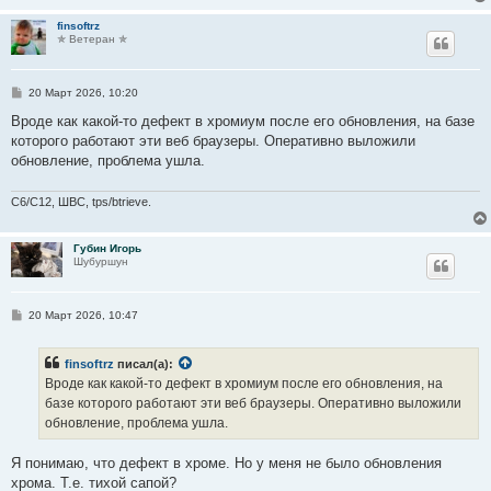
finsoftrz
✯ Ветеран ✯
С
20 Март 2026, 10:20
о
о
Вроде как какой-то дефект в хромиум после его обновления, на базе
б
которого работают эти веб браузеры. Оперативно выложили
щ
е
обновление, проблема ушла.
н
и
е
C6/C12, ШВС, tps/btrieve.
Губин Игорь
Шубуршун
С
20 Март 2026, 10:47
о
о
б
finsoftrz
писал(а):
щ
е
Вроде как какой-то дефект в хромиум после его обновления, на
н
базе которого работают эти веб браузеры. Оперативно выложили
и
е
обновление, проблема ушла.
Я понимаю, что дефект в хроме. Но у меня не было обновления
хрома. Т.е. тихой сапой?