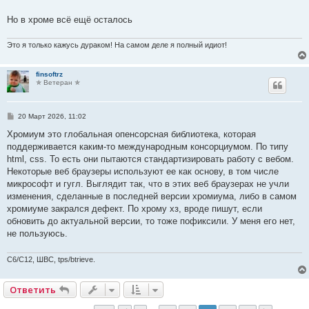
Но в хроме всё ещё осталось
Это я только кажусь дураком! На самом деле я полный идиот!
finsoftrz
✯ Ветеран ✯
С
20 Март 2026, 11:02
о
о
Хромиум это глобальная опенсорсная библиотека, которая
б
поддерживается каким-то международным консорциумом. По типу
щ
е
html, css. То есть они пытаются стандартизировать работу с вебом.
н
Некоторые веб браузеры используют ее как основу, в том числе
и
е
микрософт и гугл. Выглядит так, что в этих веб браузерах не учли
изменения, сделанные в последней версии хромиума, либо в самом
хромиуме закрался дефект. По хрому хз, вроде пишут, если
обновить до актуальной версии, то тоже пофиксили. У меня его нет,
не пользуюсь.
C6/C12, ШВС, tps/btrieve.
Ответить