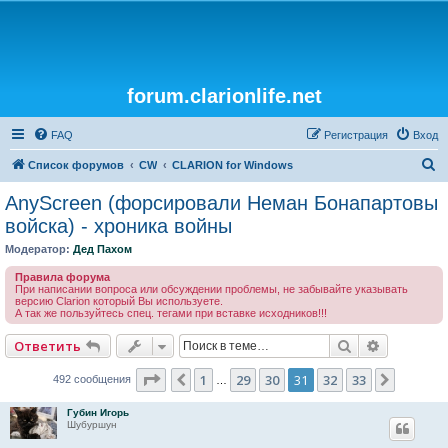
forum.clarionlife.net
FAQ
Регистрация
Вход
П
Список форумов
CW
CLARION for Windows
о
AnyScreen (форсировали Неман Бонапартовы
и
войска) - хроника войны
с
Модератор:
Дед Пахом
к
Правила форума
При написании вопроса или обсуждении проблемы, не забывайте указывать
версию Clarion который Вы используете.
А так же пользуйтесь спец. тегами при вставке исходников!!!
Поиск
Расширен
Ответить
Страница
31
из
33
1
29
30
31
32
33
Пред.
След.
492 сообщения
…
Губин Игорь
Шубуршун