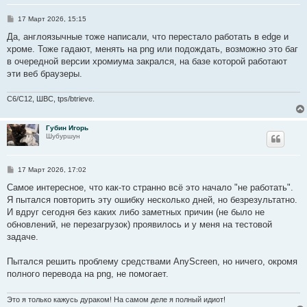
С
17 Март 2026, 15:15
о
о
Да, англоязычные тоже написали, что перестало работать в edge и
б
хроме. Тоже гадают, менять на png или подождать, возможно это баг
щ
е
в очередной версии хромиума закрался, на базе которой работают
н
эти веб браузеры.
и
е
C6/C12, ШВС, tps/btrieve.
Губин Игорь
Шубуршун
С
17 Март 2026, 17:02
о
о
Самое интересное, что как-то странно всё это начало "не работать".
б
Я пытался повторить эту ошибку несколько дней, но безрезультатно.
щ
е
И вдруг сегодня без каких либо заметных причин (не было не
н
обновлений, не перезагрузок) проявилось и у меня на тестовой
и
е
задаче.
Пытался решить проблему средствами AnyScreen, но ничего, окромя
полного перевода на png, не помогает.
Это я только кажусь дураком! На самом деле я полный идиот!