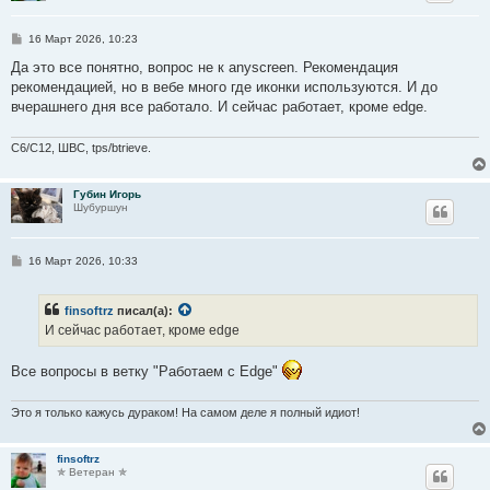
С
16 Март 2026, 10:23
о
о
Да это все понятно, вопрос не к anyscreen. Рекомендация
б
рекомендацией, но в вебе много где иконки используются. И до
щ
е
вчерашнего дня все работало. И сейчас работает, кроме edge.
н
и
е
C6/C12, ШВС, tps/btrieve.
Губин Игорь
Шубуршун
С
16 Март 2026, 10:33
о
о
б
finsoftrz
писал(а):
щ
е
И сейчас работает, кроме edge
н
и
е
Все вопросы в ветку "Работаем с Edge"
Это я только кажусь дураком! На самом деле я полный идиот!
finsoftrz
✯ Ветеран ✯