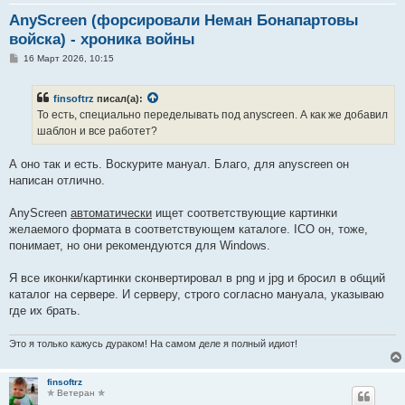
AnyScreen (форсировали Неман Бонапартовы
войска) - хроника войны
С
16 Март 2026, 10:15
о
о
б
finsoftrz
писал(а):
щ
е
То есть, специально переделывать под anyscreen. А как же добавил
н
шаблон и все работет?
и
е
А оно так и есть. Воскурите мануал. Благо, для anyscreen он
написан отлично.
AnyScreen
автоматически
ищет соответствующие картинки
желаемого формата в соответствующем каталоге. ICO он, тоже,
понимает, но они рекомендуются для Windows.
Я все иконки/картинки сконвертировал в png и jpg и бросил в общий
каталог на сервере. И серверу, строго согласно мануала, указываю
где их брать.
Это я только кажусь дураком! На самом деле я полный идиот!
finsoftrz
✯ Ветеран ✯