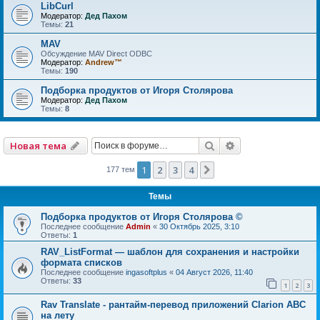
LibCurl
Модератор:
Дед Пахом
Темы:
21
MAV
Обсуждение MAV Direct ODBC
Модератор:
Andrew™
Темы:
190
Подборка продуктов от Игоря Столярова
Модератор:
Дед Пахом
Темы:
8
Поиск
Расширенный по
Новая тема
1
2
3
4
След.
177 тем
Темы
Подборка продуктов от Игоря Столярова ©
Последнее сообщение
Admin
«
30 Октябрь 2025, 3:10
Ответы:
1
RAV_ListFormat — шаблон для сохранения и настройки
формата списков
Последнее сообщение
ingasoftplus
«
04 Август 2026, 11:40
Ответы:
33
1
2
3
Rav Translate - рантайм-перевод приложений Clarion ABC
на лету