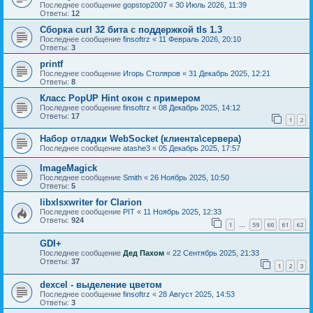
Последнее сообщение
gopstop2007
«
30 Июль 2026, 11:39
Ответы:
12
Сборка curl 32 бита с поддержкой tls 1.3
Последнее сообщение
finsoftrz
«
11 Февраль 2026, 20:10
Ответы:
3
printf
Последнее сообщение
Игорь Столяров
«
31 Декабрь 2025, 12:21
Ответы:
8
Класс PopUP Hint окон с примером
Последнее сообщение
finsoftrz
«
08 Декабрь 2025, 14:12
Ответы:
17
1
2
Набор отладки WebSocket (клиента\сервера)
Последнее сообщение
atashe3
«
05 Декабрь 2025, 17:57
ImageMagick
Последнее сообщение
Smith
«
26 Ноябрь 2025, 10:50
Ответы:
5
libxlsxwriter for Clarion
Последнее сообщение
PIT
«
11 Ноябрь 2025, 12:33
Ответы:
924
1
59
60
61
62
…
GDI+
Последнее сообщение
Дед Пахом
«
22 Сентябрь 2025, 21:33
Ответы:
37
1
2
3
dexcel - выделение цветом
Последнее сообщение
finsoftrz
«
28 Август 2025, 14:53
Ответы:
3