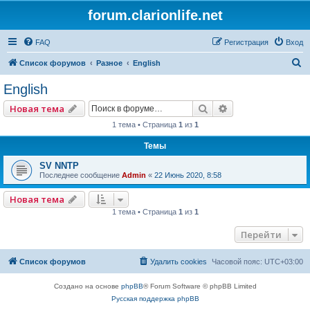
forum.clarionlife.net
FAQ
Регистрация
Вход
П
Список форумов
Разное
English
о
English
и
Поиск
Расширенный по
Новая тема
с
1 тема • Страница
1
из
1
к
Темы
SV NNTP
Последнее сообщение
Admin
«
22 Июнь 2020, 8:58
Новая тема
1 тема • Страница
1
из
1
Перейти
Список форумов
Удалить cookies
Часовой пояс:
UTC+03:00
Создано на основе
phpBB
® Forum Software © phpBB Limited
Русская поддержка phpBB