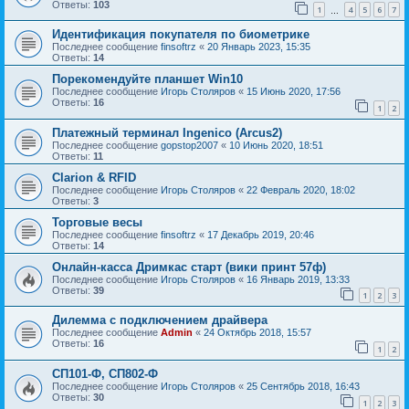
Ответы:
103
1
4
5
6
7
…
Идентификация покупателя по биометрике
Последнее сообщение
finsoftrz
«
20 Январь 2023, 15:35
Ответы:
14
Порекомендуйте планшет Win10
Последнее сообщение
Игорь Столяров
«
15 Июнь 2020, 17:56
Ответы:
16
1
2
Платежный терминал Ingenico (Arcus2)
Последнее сообщение
gopstop2007
«
10 Июнь 2020, 18:51
Ответы:
11
Clarion & RFID
Последнее сообщение
Игорь Столяров
«
22 Февраль 2020, 18:02
Ответы:
3
Торговые весы
Последнее сообщение
finsoftrz
«
17 Декабрь 2019, 20:46
Ответы:
14
Онлайн-касса Дримкас старт (вики принт 57ф)
Последнее сообщение
Игорь Столяров
«
16 Январь 2019, 13:33
Ответы:
39
1
2
3
Дилемма с подключением драйвера
Последнее сообщение
Admin
«
24 Октябрь 2018, 15:57
Ответы:
16
1
2
СП101-Ф, СП802-Ф
Последнее сообщение
Игорь Столяров
«
25 Сентябрь 2018, 16:43
Ответы:
30
1
2
3