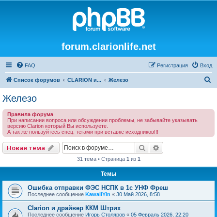
forum.clarionlife.net
FAQ
Регистрация
Вход
П
Список форумов
CLARION и...
Железо
о
Железо
и
Правила форума
с
При написании вопроса или обсуждении проблемы, не забывайте указывать
версию Clarion который Вы используете.
к
А так же пользуйтесь спец. тегами при вставке исходников!!!
Поиск
Расширенный по
Новая тема
31 тема • Страница
1
из
1
Темы
Ошибка отправки ФЭС НСПК в 1с УНФ Фреш
Последнее сообщение
KawaiiYin
«
30 Май 2026, 8:58
Clarion и драйвер ККМ Штрих
Последнее сообщение
Игорь Столяров
«
05 Февраль 2026, 22:20