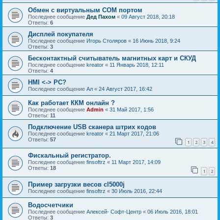
Обмен с виртуальным COM портом
Последнее сообщение
Дед Пахом
«
09 Август 2018, 20:18
Ответы:
6
Дисплей покупателя
Последнее сообщение
Игорь Столяров
«
16 Июнь 2018, 9:24
Ответы:
3
Бесконтактный считыватель магнитных карт и СКУД
Последнее сообщение
kreator
«
11 Январь 2018, 12:11
Ответы:
4
HMI <-> PC?
Последнее сообщение
Ал
«
24 Август 2017, 16:42
Как работает ККМ онлайн ?
Последнее сообщение
Admin
«
31 Май 2017, 1:56
Ответы:
11
Подключение USB сканера штрих кодов
Последнее сообщение
kreator
«
21 Март 2017, 21:06
Ответы:
57
1
2
3
4
Фискальный регистратор.
Последнее сообщение
finsoftrz
«
11 Март 2017, 14:09
Ответы:
18
1
2
Пример загрузки весов cl5000j
Последнее сообщение
finsoftrz
«
30 Июль 2016, 22:44
Водосчетчики
Последнее сообщение
Алексей- Софт-Центр
«
06 Июль 2016, 18:01
Ответы:
3