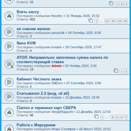
Ответы:
31
1
2
3
Взять кассу
Последнее сообщение
finsoftrz
«
31 Январь 2026, 15:32
Ответы:
822
1
52
53
54
55
…
не совсем железо
Последнее сообщение
porutchik
«
04 Октябрь 2025, 8:58
Ответы:
3
Nano KVM
Последнее сообщение
kreator
«
29 Сентябрь 2025, 17:47
Ответы:
4
АТОЛ: Неправильно заполнена сумма налога по
соответствующей ставке
Последнее сообщение
Admin
«
01 Ноябрь 2024, 2:50
Ответы:
19
1
2
Кабинет Честного знака
Последнее сообщение
StillZero
«
07 Сентябрь 2024, 3:58
Ответы:
2
Считывател Z-2 (мод. rd all)
Последнее сообщение
kreator
«
19 Декабрь 2023, 18:45
Ответы:
9
Clarion и терминал карт СБЕРА
Последнее сообщение
SergioRaguzini
«
12 Декабрь 2023, 12:53
Ответы:
96
1
4
5
6
7
…
Работа с Меркурием
Последнее сообщение
Игорь Столяров
«
18 Август 2023, 15:51