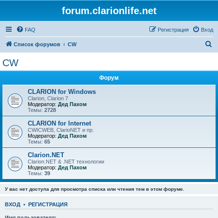
forum.clarionlife.net
FAQ
Регистрация
Вход
П
Список форумов
CW
о
CW
и
Форум
с
к
CLARION for Windows
Clarion, Clarion 7
Модератор:
Дед Пахом
Темы:
2728
CLARION for Internet
CWICWEB, ClarioNET и пр.
Модератор:
Дед Пахом
Темы:
65
Clarion.NET
Clarion.NET & .NET технологии
Модератор:
Дед Пахом
Темы:
39
У вас нет доступа для просмотра списка или чтения тем в этом форуме.
ВХОД
•
РЕГИСТРАЦИЯ
Имя пользователя: