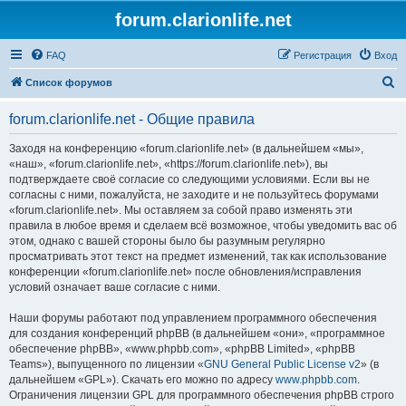
forum.clarionlife.net
FAQ
Регистрация
Вход
П
Список форумов
о
forum.clarionlife.net - Общие правила
и
с
Заходя на конференцию «forum.clarionlife.net» (в дальнейшем «мы»,
«наш», «forum.clarionlife.net», «https://forum.clarionlife.net»), вы
к
подтверждаете своё согласие со следующими условиями. Если вы не
согласны с ними, пожалуйста, не заходите и не пользуйтесь форумами
«forum.clarionlife.net». Мы оставляем за собой право изменять эти
правила в любое время и сделаем всё возможное, чтобы уведомить вас об
этом, однако с вашей стороны было бы разумным регулярно
просматривать этот текст на предмет изменений, так как использование
конференции «forum.clarionlife.net» после обновления/исправления
условий означает ваше согласие с ними.
Наши форумы работают под управлением программного обеспечения
для создания конференций phpBB (в дальнейшем «они», «программное
обеспечение phpBB», «www.phpbb.com», «phpBB Limited», «phpBB
Teams»), выпущенного по лицензии «
GNU General Public License v2
» (в
дальнейшем «GPL»). Скачать его можно по адресу
www.phpbb.com
.
Ограничения лицензии GPL для программного обеспечения phpBB строго