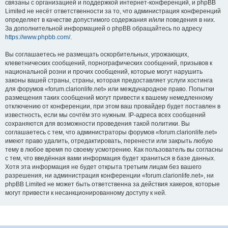
связаны с организацией и поддержкой интернет-конференций, и phpBB
Limited не несёт ответственности за то, что администрация конференций
определяет в качестве допустимого содержания и/или поведения в них.
За дополнительной информацией о phpBB обращайтесь по адресу
https://www.phpbb.com/
.
Вы соглашаетесь не размещать оскорбительных, угрожающих,
клеветнических сообщений, порнографических сообщений, призывов к
национальной розни и прочих сообщений, которые могут нарушить
законы вашей страны, страны, которая предоставляет услуги хостинга
для форумов «forum.clarionlife.net» или международное право. Попытки
размещения таких сообщений могут привести к вашему немедленному
отключению от конференции, при этом ваш провайдер будет поставлен в
известность, если мы сочтём это нужным. IP-адреса всех сообщений
сохраняются для возможности проведения такой политики. Вы
соглашаетесь с тем, что администраторы форумов «forum.clarionlife.net»
имеют право удалить, отредактировать, перенести или закрыть любую
тему в любое время по своему усмотрению. Как пользователь вы согласны
с тем, что введённая вами информация будет храниться в базе данных.
Хотя эта информация не будет открыта третьим лицам без вашего
разрешения, ни администрация конференции «forum.clarionlife.net», ни
phpBB Limited не может быть ответственна за действия хакеров, которые
могут привести к несанкционированному доступу к ней.