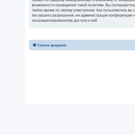
привести к вашему немедленному отключению от конференц
возможности проведения такой политики. Вы соглашаетесь 
любое время по своему усмотрению. Как пользователь вы 
без вашего разрешения, ни администрация конференции «for
несанкционированному доступу к ней.
Список форумов