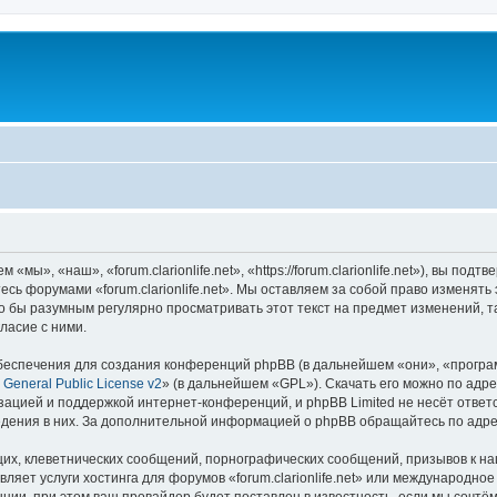
 «мы», «наш», «forum.clarionlife.net», «https://forum.clarionlife.net»), вы п
тесь форумами «forum.clarionlife.net». Мы оставляем за собой право изменят
 бы разумным регулярно просматривать этот текст на предмет изменений, так
ласие с ними.
еспечения для создания конференций phpBB (в дальнейшем «они», «програ
General Public License v2
» (в дальнейшем «GPL»). Скачать его можно по адр
зацией и поддержкой интернет-конференций, и phpBB Limited не несёт ответ
ведения в них. За дополнительной информацией о phpBB обращайтесь по адр
их, клеветнических сообщений, порнографических сообщений, призывов к на
ляет услуги хостинга для форумов «forum.clarionlife.net» или международн