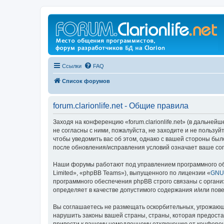
Ссылки
FAQ
Список форумов
forum.clarionlife.net - Общие правила
Заходя на конференцию «forum.clarionlife.net» (в дальнейшем
не согласны с ними, пожалуйста, не заходите и не пользуй
чтобы уведомить вас об этом, однако с вашей стороны было
после обновления/исправления условий означает ваше сог
Наши форумы работают под управлением программного об
Limited», «phpBB Teams»), выпущенного по лицензии «
GNU 
программного обеспечения phpBB строго связаны с органи
определяет в качестве допустимого содержания и/или по
Вы соглашаетесь не размещать оскорбительных, угрожающ
нарушить законы вашей страны, страны, которая предостав