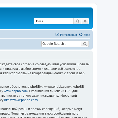
Поиск
Расширенный по
Регистрация
Вход
одтверждаете своё согласие со следующими условиями. Если вы
ь эти правила в любое время и сделаем всё возможное,
 как использование конференции «forum.clarionlife.net»
ммное обеспечение phpBB», «www.phpbb.com», «phpBB
есу
www.phpbb.com
. Ограничения лицензии GPL для
ственности за то, что администрация конференций
есу
https://www.phpbb.com/
.
циональной розни и прочих сообщений, которые могут
ое право. Попытки размещения таких сообщений могут