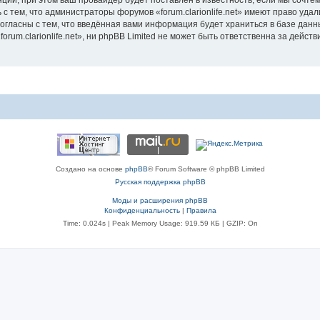
ии, при этом ваш провайдер будет поставлен в известность, если мы сочтём
с тем, что администраторы форумов «forum.clarionlife.net» имеют право удал
согласны с тем, что введённая вами информация будет храниться в базе дан
um.clarionlife.net», ни phpBB Limited не может быть ответственна за действи
Создано на основе
phpBB
® Forum Software © phpBB Limited
Русская поддержка phpBB
Моды и расширения phpBB
Конфиденциальность
|
Правила
Time: 0.024s
| Peak Memory Usage: 919.59 КБ | GZIP: On