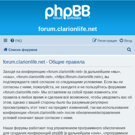
forum.clarionlife.net
FAQ
Регистрация
Вход
П
Список форумов
о
forum.clarionlife.net - Общие правила
и
с
Заходя на конференцию «forum.clarionlife.net» (в дальнейшем «мы»,
«наш», «forum.clarionlife.net», «https://forum.clarionlife.net»), вы
к
подтверждаете своё согласие со следующими условиями. Если вы не
согласны с ними, пожалуйста, не заходите и не пользуйтесь форумами
«forum.clarionlife.net». Мы оставляем за собой право изменять эти
правила в любое время и сделаем всё возможное, чтобы уведомить вас об
этом, однако с вашей стороны было бы разумным регулярно
просматривать этот текст на предмет изменений, так как использование
конференции «forum.clarionlife.net» после обновления/исправления
условий означает ваше согласие с ними.
Наши форумы работают под управлением программного обеспечения
для создания конференций phpBB (в дальнейшем «они», «программное