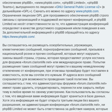
обеспечение phpBB», «www.phpbb.com», «phpBB Limited», «phpBB
Teams»), выпущенного по лицензии «
GNU General Public License v2
» (в
дальнейшем «GPL»). Скачать его можно по адресу
www.phpbb.com
.
Ограничения лицензии GPL для программного обеспечения phpBB строго
связаны с организацией и поддержкой интернет-конференций, и phpBB
Limited не несёт ответственности за то, что администрация конференций
определяет в качестве допустимого содержания и/или поведения в них.
За дополнительной информацией о phpBB обращайтесь по адресу
https://www.phpbb.com/
.
Вы соглашаетесь не размещать оскорбительных, угрожающих,
клеветнических сообщений, порнографических сообщений, призывов к
национальной розни и прочих сообщений, которые могут нарушить
законы вашей страны, страны, которая предоставляет услуги хостинга
для форумов «forum.clarionlife.net» или международное право. Попытки
размещения таких сообщений могут привести к вашему немедленному
отключению от конференции, при этом ваш провайдер будет поставлен в
известность, если мы сочтём это нужным. IP-адреса всех сообщений
сохраняются для возможности проведения такой политики. Вы
соглашаетесь с тем, что администраторы форумов «forum.clarionlife.net»
имеют право удалить, отредактировать, перенести или закрыть любую
тему в любое время по своему усмотрению. Как пользователь вы согласны
с тем, что введённая вами информация будет храниться в базе данных.
Хотя эта информация не будет открыта третьим лицам без вашего
разрешения, ни администрация конференции «forum.clarionlife.net», ни
phpBB Limited не может быть ответственна за действия хакеров, которые