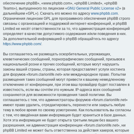
обеспечение phpBB», «www.phpbb.com», «phpBB Limited», «phpBB
Teams»), выпущенного по лицензии «
GNU General Public License v2
» (в
дальнейшем «GPL»). Скачать его можно по адресу
www.phpbb.com
.
Ограничения лицензии GPL для программного обеспечения phpBB строго
связаны с организацией и поддержкой интернет-конференций, и phpBB
Limited не несёт ответственности за то, что администрация конференций
определяет в качестве допустимого содержания и/или поведения в них.
За дополнительной информацией о phpBB обращайтесь по адресу
https://www.phpbb.com/
.
Вы соглашаетесь не размещать оскорбительных, угрожающих,
клеветнических сообщений, порнографических сообщений, призывов к
национальной розни и прочих сообщений, которые могут нарушить
законы вашей страны, страны, которая предоставляет услуги хостинга
для форумов «forum.clarionlife.net» или международное право. Попытки
размещения таких сообщений могут привести к вашему немедленному
отключению от конференции, при этом ваш провайдер будет поставлен в
известность, если мы сочтём это нужным. IP-адреса всех сообщений
сохраняются для возможности проведения такой политики. Вы
соглашаетесь с тем, что администраторы форумов «forum.clarionlife.net»
имеют право удалить, отредактировать, перенести или закрыть любую
тему в любое время по своему усмотрению. Как пользователь вы согласны
с тем, что введённая вами информация будет храниться в базе данных.
Хотя эта информация не будет открыта третьим лицам без вашего
разрешения, ни администрация конференции «forum.clarionlife.net», ни
phpBB Limited не может быть ответственна за действия хакеров, которые