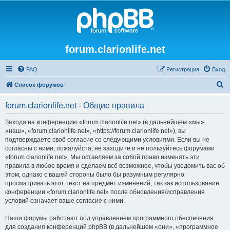
forum.clarionlife.net
FAQ
Регистрация
Вход
П
Список форумов
о
forum.clarionlife.net - Общие правила
и
с
Заходя на конференцию «forum.clarionlife.net» (в дальнейшем «мы»,
«наш», «forum.clarionlife.net», «https://forum.clarionlife.net»), вы
к
подтверждаете своё согласие со следующими условиями. Если вы не
согласны с ними, пожалуйста, не заходите и не пользуйтесь форумами
«forum.clarionlife.net». Мы оставляем за собой право изменять эти
правила в любое время и сделаем всё возможное, чтобы уведомить вас об
этом, однако с вашей стороны было бы разумным регулярно
просматривать этот текст на предмет изменений, так как использование
конференции «forum.clarionlife.net» после обновления/исправления
условий означает ваше согласие с ними.
Наши форумы работают под управлением программного обеспечения
для создания конференций phpBB (в дальнейшем «они», «программное