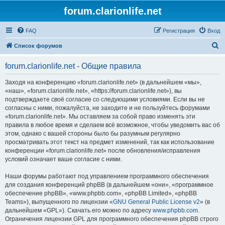
forum.clarionlife.net
FAQ
Регистрация
Вход
П
Список форумов
о
forum.clarionlife.net - Общие правила
и
с
Заходя на конференцию «forum.clarionlife.net» (в дальнейшем «мы»,
«наш», «forum.clarionlife.net», «https://forum.clarionlife.net»), вы
к
подтверждаете своё согласие со следующими условиями. Если вы не
согласны с ними, пожалуйста, не заходите и не пользуйтесь форумами
«forum.clarionlife.net». Мы оставляем за собой право изменять эти
правила в любое время и сделаем всё возможное, чтобы уведомить вас об
этом, однако с вашей стороны было бы разумным регулярно
просматривать этот текст на предмет изменений, так как использование
конференции «forum.clarionlife.net» после обновления/исправления
условий означает ваше согласие с ними.
Наши форумы работают под управлением программного обеспечения
для создания конференций phpBB (в дальнейшем «они», «программное
обеспечение phpBB», «www.phpbb.com», «phpBB Limited», «phpBB
Teams»), выпущенного по лицензии «
GNU General Public License v2
» (в
дальнейшем «GPL»). Скачать его можно по адресу
www.phpbb.com
.
Ограничения лицензии GPL для программного обеспечения phpBB строго