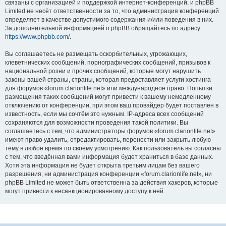
связаны с организацией и поддержкой интернет-конференций, и phpBB
Limited не несёт ответственности за то, что администрация конференций
определяет в качестве допустимого содержания и/или поведения в них.
За дополнительной информацией о phpBB обращайтесь по адресу
https://www.phpbb.com/
.
Вы соглашаетесь не размещать оскорбительных, угрожающих,
клеветнических сообщений, порнографических сообщений, призывов к
национальной розни и прочих сообщений, которые могут нарушить
законы вашей страны, страны, которая предоставляет услуги хостинга
для форумов «forum.clarionlife.net» или международное право. Попытки
размещения таких сообщений могут привести к вашему немедленному
отключению от конференции, при этом ваш провайдер будет поставлен в
известность, если мы сочтём это нужным. IP-адреса всех сообщений
сохраняются для возможности проведения такой политики. Вы
соглашаетесь с тем, что администраторы форумов «forum.clarionlife.net»
имеют право удалить, отредактировать, перенести или закрыть любую
тему в любое время по своему усмотрению. Как пользователь вы согласны
с тем, что введённая вами информация будет храниться в базе данных.
Хотя эта информация не будет открыта третьим лицам без вашего
разрешения, ни администрация конференции «forum.clarionlife.net», ни
phpBB Limited не может быть ответственна за действия хакеров, которые
могут привести к несанкционированному доступу к ней.