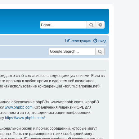
Поиск
Расширенный по
Регистрация
Вход
одтверждаете своё согласие со следующими условиями. Если вы
ь эти правила в любое время и сделаем всё возможное,
 как использование конференции «forum.clarionlife.net»
ммное обеспечение phpBB», «www.phpbb.com», «phpBB
есу
www.phpbb.com
. Ограничения лицензии GPL для
ственности за то, что администрация конференций
есу
https://www.phpbb.com/
.
циональной розни и прочих сообщений, которые могут
ое право. Попытки размещения таких сообщений могут