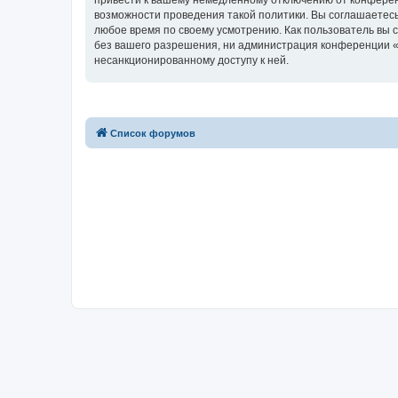
привести к вашему немедленному отключению от конференц
возможности проведения такой политики. Вы соглашаетесь 
любое время по своему усмотрению. Как пользователь вы 
без вашего разрешения, ни администрация конференции «for
несанкционированному доступу к ней.
Список форумов