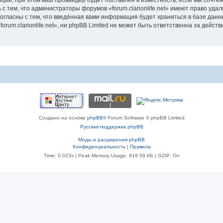
ии, при этом ваш провайдер будет поставлен в известность, если мы сочтём
с тем, что администраторы форумов «forum.clarionlife.net» имеют право удал
согласны с тем, что введённая вами информация будет храниться в базе дан
um.clarionlife.net», ни phpBB Limited не может быть ответственна за действи
Создано на основе
phpBB
® Forum Software © phpBB Limited
Русская поддержка phpBB
Моды и расширения phpBB
Конфиденциальность
|
Правила
Time: 0.023s
| Peak Memory Usage: 919.59 КБ | GZIP: On