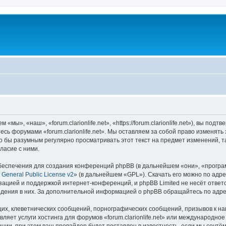
 «мы», «наш», «forum.clarionlife.net», «https://forum.clarionlife.net»), вы п
тесь форумами «forum.clarionlife.net». Мы оставляем за собой право изменят
 бы разумным регулярно просматривать этот текст на предмет изменений, так
ласие с ними.
еспечения для создания конференций phpBB (в дальнейшем «они», «програ
General Public License v2
» (в дальнейшем «GPL»). Скачать его можно по адр
зацией и поддержкой интернет-конференций, и phpBB Limited не несёт ответ
ведения в них. За дополнительной информацией о phpBB обращайтесь по адр
их, клеветнических сообщений, порнографических сообщений, призывов к на
ляет услуги хостинга для форумов «forum.clarionlife.net» или международн