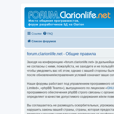
Ссылки
FAQ
Список форумов
forum.clarionlife.net - Общие правила
Заходя на конференцию «forum.clarionlife.net» (в дальнейшем
не согласны с ними, пожалуйста, не заходите и не пользуй
чтобы уведомить вас об этом, однако с вашей стороны было
после обновления/исправления условий означает ваше сог
Наши форумы работают под управлением программного об
Limited», «phpBB Teams»), выпущенного по лицензии «
GNU 
программного обеспечения phpBB строго связаны с органи
определяет в качестве допустимого содержания и/или по
Вы соглашаетесь не размещать оскорбительных, угрожающ
нарушить законы вашей страны, страны, которая предостав