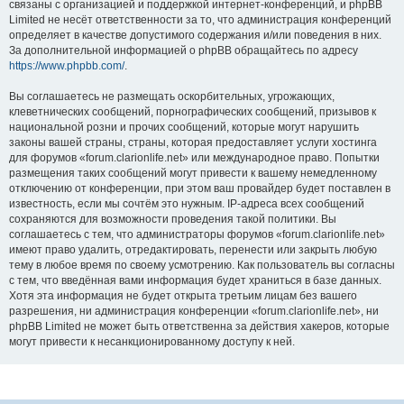
связаны с организацией и поддержкой интернет-конференций, и phpBB
Limited не несёт ответственности за то, что администрация конференций
определяет в качестве допустимого содержания и/или поведения в них.
За дополнительной информацией о phpBB обращайтесь по адресу
https://www.phpbb.com/
.
Вы соглашаетесь не размещать оскорбительных, угрожающих,
клеветнических сообщений, порнографических сообщений, призывов к
национальной розни и прочих сообщений, которые могут нарушить
законы вашей страны, страны, которая предоставляет услуги хостинга
для форумов «forum.clarionlife.net» или международное право. Попытки
размещения таких сообщений могут привести к вашему немедленному
отключению от конференции, при этом ваш провайдер будет поставлен в
известность, если мы сочтём это нужным. IP-адреса всех сообщений
сохраняются для возможности проведения такой политики. Вы
соглашаетесь с тем, что администраторы форумов «forum.clarionlife.net»
имеют право удалить, отредактировать, перенести или закрыть любую
тему в любое время по своему усмотрению. Как пользователь вы согласны
с тем, что введённая вами информация будет храниться в базе данных.
Хотя эта информация не будет открыта третьим лицам без вашего
разрешения, ни администрация конференции «forum.clarionlife.net», ни
phpBB Limited не может быть ответственна за действия хакеров, которые
могут привести к несанкционированному доступу к ней.