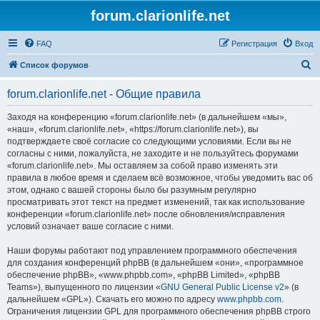
forum.clarionlife.net
FAQ
Регистрация
Вход
П
Список форумов
о
forum.clarionlife.net - Общие правила
и
с
Заходя на конференцию «forum.clarionlife.net» (в дальнейшем «мы»,
«наш», «forum.clarionlife.net», «https://forum.clarionlife.net»), вы
к
подтверждаете своё согласие со следующими условиями. Если вы не
согласны с ними, пожалуйста, не заходите и не пользуйтесь форумами
«forum.clarionlife.net». Мы оставляем за собой право изменять эти
правила в любое время и сделаем всё возможное, чтобы уведомить вас об
этом, однако с вашей стороны было бы разумным регулярно
просматривать этот текст на предмет изменений, так как использование
конференции «forum.clarionlife.net» после обновления/исправления
условий означает ваше согласие с ними.
Наши форумы работают под управлением программного обеспечения
для создания конференций phpBB (в дальнейшем «они», «программное
обеспечение phpBB», «www.phpbb.com», «phpBB Limited», «phpBB
Teams»), выпущенного по лицензии «
GNU General Public License v2
» (в
дальнейшем «GPL»). Скачать его можно по адресу
www.phpbb.com
.
Ограничения лицензии GPL для программного обеспечения phpBB строго