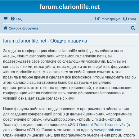
forum.clarionlife.net
FAQ
Регистрация
Вход
П
Список форумов
о
forum.clarionlife.net - Общие правила
и
с
Заходя на конференцию «forum.clarionlife.net» (в дальнейшем «мы»,
«наш», «forum.clarionlife.net», «https://forum.clarionlife.net»), вы
к
подтверждаете своё согласие со следующими условиями. Если вы не
согласны с ними, пожалуйста, не заходите и не пользуйтесь форумами
«forum.clarionlife.net». Мы оставляем за собой право изменять эти
правила в любое время и сделаем всё возможное, чтобы уведомить вас об
этом, однако с вашей стороны было бы разумным регулярно
просматривать этот текст на предмет изменений, так как использование
конференции «forum.clarionlife.net» после обновления/исправления
условий означает ваше согласие с ними.
Наши форумы работают под управлением программного обеспечения
для создания конференций phpBB (в дальнейшем «они», «программное
обеспечение phpBB», «www.phpbb.com», «phpBB Limited», «phpBB
Teams»), выпущенного по лицензии «
GNU General Public License v2
» (в
дальнейшем «GPL»). Скачать его можно по адресу
www.phpbb.com
.
Ограничения лицензии GPL для программного обеспечения phpBB строго