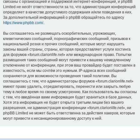
связаны с организацией и поддержкой интернет-конференций, и phpBB
Limited не несёт ответственности за то, что администрация конференций
определяет в качестве допустимого содержания и/или поведения в них.
За дополнительной информацией о phpBB обращайтесь по адресу
https://www.phpbb.com/
.
Вы соглашаетесь не размещать оскорбительных, угрожающих,
клеветнических сообщений, порнографических сообщений, призывов к
национальной розни и прочих сообщений, которые могут нарушить
законы вашей страны, страны, которая предоставляет услуги хостинга
для форумов «forum.clarionlife.net» или международное право. Попытки
размещения таких сообщений могут привести к вашему немедленному
отключению от конференции, при этом ваш провайдер будет поставлен в
известность, если мы сочтём это нужным. IP-адреса всех сообщений
сохраняются для возможности проведения такой политики. Вы
соглашаетесь с тем, что администраторы форумов «forum.clarionlife.net»
имеют право удалить, отредактировать, перенести или закрыть любую
тему в любое время по своему усмотрению. Как пользователь вы согласны
с тем, что введённая вами информация будет храниться в базе данных.
Хотя эта информация не будет открыта третьим лицам без вашего
разрешения, ни администрация конференции «forum.clarionlife.net», ни
phpBB Limited не может быть ответственна за действия хакеров, которые
могут привести к несанкционированному доступу к ней.