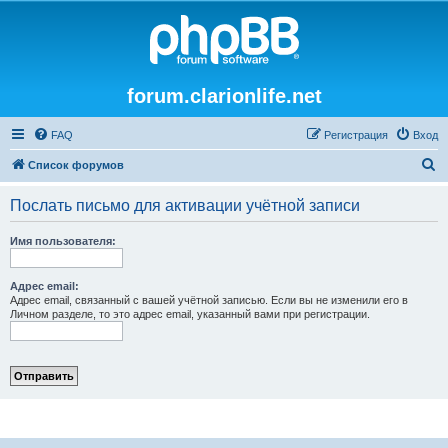
forum.clarionlife.net
FAQ
Регистрация
Вход
П
Список форумов
о
Послать письмо для активации учётной записи
и
с
Имя пользователя:
к
Адрес email:
Адрес email, связанный с вашей учётной записью. Если вы не изменили его в
Личном разделе, то это адрес email, указанный вами при регистрации.