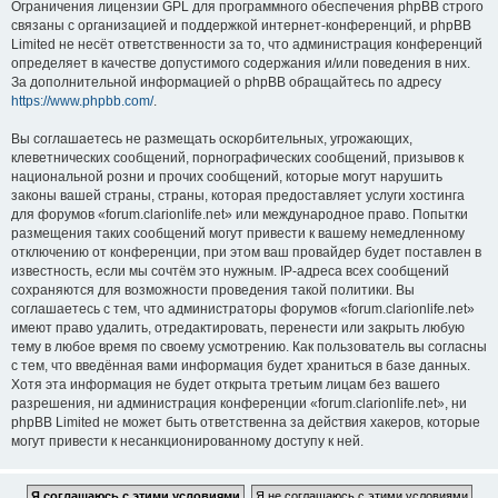
Ограничения лицензии GPL для программного обеспечения phpBB строго
связаны с организацией и поддержкой интернет-конференций, и phpBB
Limited не несёт ответственности за то, что администрация конференций
определяет в качестве допустимого содержания и/или поведения в них.
За дополнительной информацией о phpBB обращайтесь по адресу
https://www.phpbb.com/
.
Вы соглашаетесь не размещать оскорбительных, угрожающих,
клеветнических сообщений, порнографических сообщений, призывов к
национальной розни и прочих сообщений, которые могут нарушить
законы вашей страны, страны, которая предоставляет услуги хостинга
для форумов «forum.clarionlife.net» или международное право. Попытки
размещения таких сообщений могут привести к вашему немедленному
отключению от конференции, при этом ваш провайдер будет поставлен в
известность, если мы сочтём это нужным. IP-адреса всех сообщений
сохраняются для возможности проведения такой политики. Вы
соглашаетесь с тем, что администраторы форумов «forum.clarionlife.net»
имеют право удалить, отредактировать, перенести или закрыть любую
тему в любое время по своему усмотрению. Как пользователь вы согласны
с тем, что введённая вами информация будет храниться в базе данных.
Хотя эта информация не будет открыта третьим лицам без вашего
разрешения, ни администрация конференции «forum.clarionlife.net», ни
phpBB Limited не может быть ответственна за действия хакеров, которые
могут привести к несанкционированному доступу к ней.