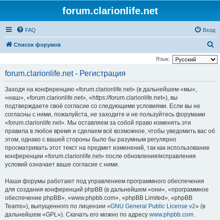
forum.clarionlife.net
FAQ
Вход
П
Список форумов
о
Язык:
и
forum.clarionlife.net - Регистрация
с
Заходя на конференцию «forum.clarionlife.net» (в дальнейшем «мы»,
к
«наш», «forum.clarionlife.net», «https://forum.clarionlife.net»), вы
подтверждаете своё согласие со следующими условиями. Если вы не
согласны с ними, пожалуйста, не заходите и не пользуйтесь форумами
«forum.clarionlife.net». Мы оставляем за собой право изменять эти
правила в любое время и сделаем всё возможное, чтобы уведомить вас об
этом, однако с вашей стороны было бы разумным регулярно
просматривать этот текст на предмет изменений, так как использование
конференции «forum.clarionlife.net» после обновления/исправления
условий означает ваше согласие с ними.
Наши форумы работают под управлением программного обеспечения
для создания конференций phpBB (в дальнейшем «они», «программное
обеспечение phpBB», «www.phpbb.com», «phpBB Limited», «phpBB
Teams»), выпущенного по лицензии «
GNU General Public License v2
» (в
дальнейшем «GPL»). Скачать его можно по адресу
www.phpbb.com
.