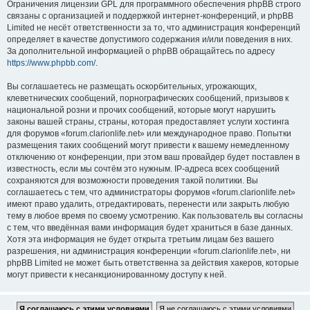
Ограничения лицензии GPL для программного обеспечения phpBB строго
связаны с организацией и поддержкой интернет-конференций, и phpBB
Limited не несёт ответственности за то, что администрация конференций
определяет в качестве допустимого содержания и/или поведения в них.
За дополнительной информацией о phpBB обращайтесь по адресу
https://www.phpbb.com/
.
Вы соглашаетесь не размещать оскорбительных, угрожающих,
клеветнических сообщений, порнографических сообщений, призывов к
национальной розни и прочих сообщений, которые могут нарушить
законы вашей страны, страны, которая предоставляет услуги хостинга
для форумов «forum.clarionlife.net» или международное право. Попытки
размещения таких сообщений могут привести к вашему немедленному
отключению от конференции, при этом ваш провайдер будет поставлен в
известность, если мы сочтём это нужным. IP-адреса всех сообщений
сохраняются для возможности проведения такой политики. Вы
соглашаетесь с тем, что администраторы форумов «forum.clarionlife.net»
имеют право удалить, отредактировать, перенести или закрыть любую
тему в любое время по своему усмотрению. Как пользователь вы согласны
с тем, что введённая вами информация будет храниться в базе данных.
Хотя эта информация не будет открыта третьим лицам без вашего
разрешения, ни администрация конференции «forum.clarionlife.net», ни
phpBB Limited не может быть ответственна за действия хакеров, которые
могут привести к несанкционированному доступу к ней.