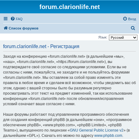
forum.clarionlife.net
FAQ
Вход
П
Список форумов
о
Язык:
и
forum.clarionlife.net - Регистрация
с
Заходя на конференцию «forum.clarionlife.net» (в дальнейшем «мы»,
к
«наш», «forum.clarionlife.net», «https://forum.clarionlife.net»), вы
подтверждаете своё согласие со следующими условиями. Если вы не
согласны с ними, пожалуйста, не заходите и не пользуйтесь форумами
«forum.clarionlife.net». Мы оставляем за собой право изменять эти
правила в любое время и сделаем всё возможное, чтобы уведомить вас об
этом, однако с вашей стороны было бы разумным регулярно
просматривать этот текст на предмет изменений, так как использование
конференции «forum.clarionlife.net» после обновления/исправления
условий означает ваше согласие с ними.
Наши форумы работают под управлением программного обеспечения
для создания конференций phpBB (в дальнейшем «они», «программное
обеспечение phpBB», «www.phpbb.com», «phpBB Limited», «phpBB
Teams»), выпущенного по лицензии «
GNU General Public License v2
» (в
дальнейшем «GPL»). Скачать его можно по адресу
www.phpbb.com
.