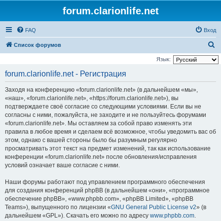
forum.clarionlife.net
FAQ
Вход
П
Список форумов
о
Язык:
и
forum.clarionlife.net - Регистрация
с
Заходя на конференцию «forum.clarionlife.net» (в дальнейшем «мы»,
к
«наш», «forum.clarionlife.net», «https://forum.clarionlife.net»), вы
подтверждаете своё согласие со следующими условиями. Если вы не
согласны с ними, пожалуйста, не заходите и не пользуйтесь форумами
«forum.clarionlife.net». Мы оставляем за собой право изменять эти
правила в любое время и сделаем всё возможное, чтобы уведомить вас об
этом, однако с вашей стороны было бы разумным регулярно
просматривать этот текст на предмет изменений, так как использование
конференции «forum.clarionlife.net» после обновления/исправления
условий означает ваше согласие с ними.
Наши форумы работают под управлением программного обеспечения
для создания конференций phpBB (в дальнейшем «они», «программное
обеспечение phpBB», «www.phpbb.com», «phpBB Limited», «phpBB
Teams»), выпущенного по лицензии «
GNU General Public License v2
» (в
дальнейшем «GPL»). Скачать его можно по адресу
www.phpbb.com
.