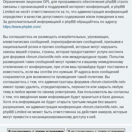
Ограничения лицензии GPL для программного обеспечения phpBB строго
связаны с организацией и поддержкой интернет-конференций, и phpBB
Limited не несёт ответственности за то, что администрация конференций
определяет в качестве допустимого содержания и/или поведения в них.
За дополнительной информацией о phpBB обращайтесь по адресу
https://www.phpbb.com/
.
Вы соглашаетесь не размещать оскорбительных, угрожающих,
клеветнических сообщений, порнографических сообщений, призывов к
национальной розни и прочих сообщений, которые могут нарушить
законы вашей страны, страны, которая предоставляет услуги хостинга
для форумов «forum.clarionlife.net» или международное право. Попытки
размещения таких сообщений могут привести к вашему немедленному
отключению от конференции, при этом ваш провайдер будет поставлен в
известность, если мы сочтём это нужным. IP-адреса всех сообщений
сохраняются для возможности проведения такой политики. Вы
соглашаетесь с тем, что администраторы форумов «forum.clarionlife.net»
имеют право удалить, отредактировать, перенести или закрыть любую
тему в любое время по своему усмотрению. Как пользователь вы согласны
с тем, что введённая вами информация будет храниться в базе данных.
Хотя эта информация не будет открыта третьим лицам без вашего
разрешения, ни администрация конференции «forum.clarionlife.net», ни
phpBB Limited не может быть ответственна за действия хакеров, которые
могут привести к несанкционированному доступу к ней.