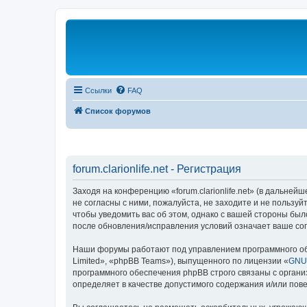
Ссылки
FAQ
Список форумов
forum.clarionlife.net - Регистрация
Заходя на конференцию «forum.clarionlife.net» (в дальнейшем
не согласны с ними, пожалуйста, не заходите и не пользуй
чтобы уведомить вас об этом, однако с вашей стороны было
после обновления/исправления условий означает ваше сог
Наши форумы работают под управлением программного об
Limited», «phpBB Teams»), выпущенного по лицензии «
GNU 
программного обеспечения phpBB строго связаны с органи
определяет в качестве допустимого содержания и/или по