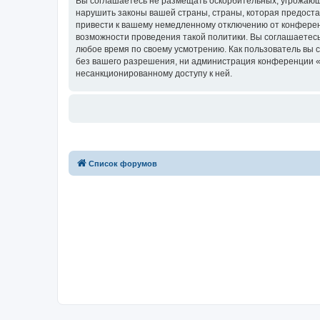
Вы соглашаетесь не размещать оскорбительных, угрожающ
нарушить законы вашей страны, страны, которая предостав
привести к вашему немедленному отключению от конференц
возможности проведения такой политики. Вы соглашаетесь 
любое время по своему усмотрению. Как пользователь вы 
без вашего разрешения, ни администрация конференции «for
несанкционированному доступу к ней.
Список форумов