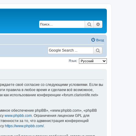
Поиск
Расширенный по
Вход
Язык:
одтверждаете своё согласие со следующими условиями. Если вы
ь эти правила в любое время и сделаем всё возможное,
 как использование конференции «forum.clarionlife.net»
ммное обеспечение phpBB», «www.phpbb.com», «phpBB
есу
www.phpbb.com
. Ограничения лицензии GPL для
ственности за то, что администрация конференций
есу
https://www.phpbb.com/
.