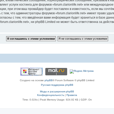
их, клеветнических сообщений, порнографических сообщений, призывов к на
ляет услуги хостинга для форумов «forum.clarionlife.net» или международн
ии, при этом ваш провайдер будет поставлен в известность, если мы сочтём
с тем, что администраторы форумов «forum.clarionlife.net» имеют право удал
согласны с тем, что введённая вами информация будет храниться в базе дан
um.clarionlife.net», ни phpBB Limited не может быть ответственна за действи
Создано на основе
phpBB
® Forum Software © phpBB Limited
Русская поддержка phpBB
Моды и расширения phpBB
Конфиденциальность
|
Правила
Time: 0.024s
| Peak Memory Usage: 924.92 КБ | GZIP: On