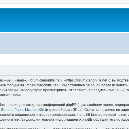
 «мы», «наш», «forum.clarionlife.net», «https://forum.clarionlife.net»), вы п
тесь форумами «forum.clarionlife.net». Мы оставляем за собой право изменят
 бы разумным регулярно просматривать этот текст на предмет изменений, так
ласие с ними.
еспечения для создания конференций phpBB (в дальнейшем «они», «програ
General Public License v2
» (в дальнейшем «GPL»). Скачать его можно по адр
зацией и поддержкой интернет-конференций, и phpBB Limited не несёт ответ
ведения в них. За дополнительной информацией о phpBB обращайтесь по адр