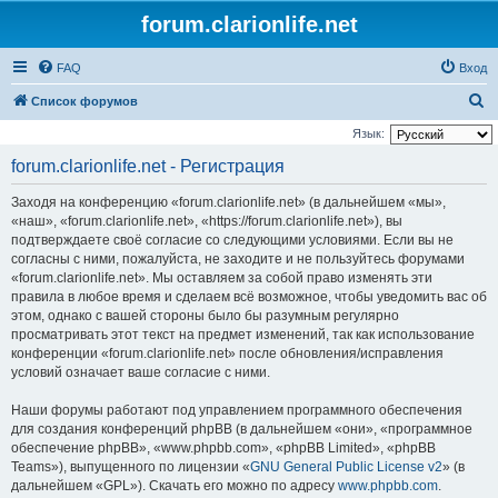
forum.clarionlife.net
FAQ
Вход
П
Список форумов
о
Язык:
и
forum.clarionlife.net - Регистрация
с
Заходя на конференцию «forum.clarionlife.net» (в дальнейшем «мы»,
к
«наш», «forum.clarionlife.net», «https://forum.clarionlife.net»), вы
подтверждаете своё согласие со следующими условиями. Если вы не
согласны с ними, пожалуйста, не заходите и не пользуйтесь форумами
«forum.clarionlife.net». Мы оставляем за собой право изменять эти
правила в любое время и сделаем всё возможное, чтобы уведомить вас об
этом, однако с вашей стороны было бы разумным регулярно
просматривать этот текст на предмет изменений, так как использование
конференции «forum.clarionlife.net» после обновления/исправления
условий означает ваше согласие с ними.
Наши форумы работают под управлением программного обеспечения
для создания конференций phpBB (в дальнейшем «они», «программное
обеспечение phpBB», «www.phpbb.com», «phpBB Limited», «phpBB
Teams»), выпущенного по лицензии «
GNU General Public License v2
» (в
дальнейшем «GPL»). Скачать его можно по адресу
www.phpbb.com
.