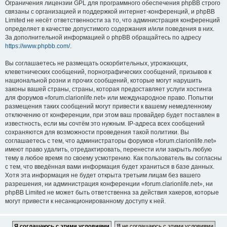
Ограничения лицензии GPL для программного обеспечения phpBB строго
связаны с организацией и поддержкой интернет-конференций, и phpBB
Limited не несёт ответственности за то, что администрация конференций
определяет в качестве допустимого содержания и/или поведения в них.
За дополнительной информацией о phpBB обращайтесь по адресу
https://www.phpbb.com/
.
Вы соглашаетесь не размещать оскорбительных, угрожающих,
клеветнических сообщений, порнографических сообщений, призывов к
национальной розни и прочих сообщений, которые могут нарушить
законы вашей страны, страны, которая предоставляет услуги хостинга
для форумов «forum.clarionlife.net» или международное право. Попытки
размещения таких сообщений могут привести к вашему немедленному
отключению от конференции, при этом ваш провайдер будет поставлен в
известность, если мы сочтём это нужным. IP-адреса всех сообщений
сохраняются для возможности проведения такой политики. Вы
соглашаетесь с тем, что администраторы форумов «forum.clarionlife.net»
имеют право удалить, отредактировать, перенести или закрыть любую
тему в любое время по своему усмотрению. Как пользователь вы согласны
с тем, что введённая вами информация будет храниться в базе данных.
Хотя эта информация не будет открыта третьим лицам без вашего
разрешения, ни администрация конференции «forum.clarionlife.net», ни
phpBB Limited не может быть ответственна за действия хакеров, которые
могут привести к несанкционированному доступу к ней.