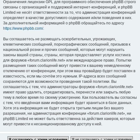
Ограничения лицензии GPL для программного обеспечения phpBB строго
связаны с организацией и поддержкой интернет-конференций, и phpBB
Limited не несёт ответственности за то, что администрация конференций
определяет в качестве допустимого содержания и/или поведения в них.
За дополнительной информацией о phpBB обращайтесь по адресу
https://www.phpbb.com/
.
Вы соглашаетесь не размещать оскорбительных, угрожающих,
клеветнических сообщений, порнографических сообщений, призывов к
национальной розни и прочих сообщений, которые могут нарушить
законы вашей страны, страны, которая предоставляет услуги хостинга
для форумов «forum.clarionlife.net» или международное право. Попытки
размещения таких сообщений могут привести к вашему немедленному
отключению от конференции, при этом ваш провайдер будет поставлен в
известность, если мы сочтём это нужным. IP-адреса всех сообщений
сохраняются для возможности проведения такой политики. Вы
соглашаетесь с тем, что администраторы форумов «forum.clarionlife.net»
имеют право удалить, отредактировать, перенести или закрыть любую
тему в любое время по своему усмотрению. Как пользователь вы согласны
с тем, что введённая вами информация будет храниться в базе данных.
Хотя эта информация не будет открыта третьим лицам без вашего
разрешения, ни администрация конференции «forum.clarionlife.net», ни
phpBB Limited не может быть ответственна за действия хакеров, которые
могут привести к несанкционированному доступу к ней.