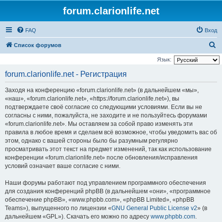
forum.clarionlife.net
FAQ
Вход
П
Список форумов
о
Язык:
и
forum.clarionlife.net - Регистрация
с
Заходя на конференцию «forum.clarionlife.net» (в дальнейшем «мы»,
к
«наш», «forum.clarionlife.net», «https://forum.clarionlife.net»), вы
подтверждаете своё согласие со следующими условиями. Если вы не
согласны с ними, пожалуйста, не заходите и не пользуйтесь форумами
«forum.clarionlife.net». Мы оставляем за собой право изменять эти
правила в любое время и сделаем всё возможное, чтобы уведомить вас об
этом, однако с вашей стороны было бы разумным регулярно
просматривать этот текст на предмет изменений, так как использование
конференции «forum.clarionlife.net» после обновления/исправления
условий означает ваше согласие с ними.
Наши форумы работают под управлением программного обеспечения
для создания конференций phpBB (в дальнейшем «они», «программное
обеспечение phpBB», «www.phpbb.com», «phpBB Limited», «phpBB
Teams»), выпущенного по лицензии «
GNU General Public License v2
» (в
дальнейшем «GPL»). Скачать его можно по адресу
www.phpbb.com
.