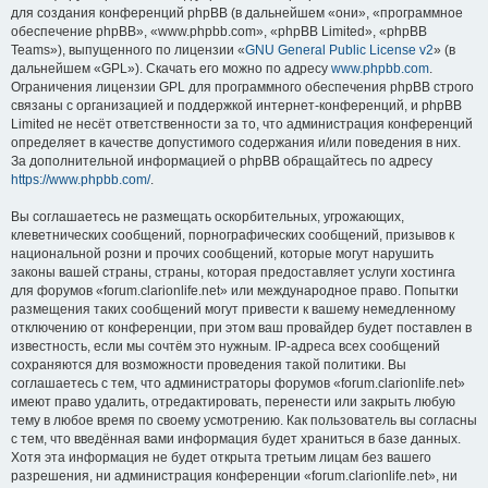
для создания конференций phpBB (в дальнейшем «они», «программное
обеспечение phpBB», «www.phpbb.com», «phpBB Limited», «phpBB
Teams»), выпущенного по лицензии «
GNU General Public License v2
» (в
дальнейшем «GPL»). Скачать его можно по адресу
www.phpbb.com
.
Ограничения лицензии GPL для программного обеспечения phpBB строго
связаны с организацией и поддержкой интернет-конференций, и phpBB
Limited не несёт ответственности за то, что администрация конференций
определяет в качестве допустимого содержания и/или поведения в них.
За дополнительной информацией о phpBB обращайтесь по адресу
https://www.phpbb.com/
.
Вы соглашаетесь не размещать оскорбительных, угрожающих,
клеветнических сообщений, порнографических сообщений, призывов к
национальной розни и прочих сообщений, которые могут нарушить
законы вашей страны, страны, которая предоставляет услуги хостинга
для форумов «forum.clarionlife.net» или международное право. Попытки
размещения таких сообщений могут привести к вашему немедленному
отключению от конференции, при этом ваш провайдер будет поставлен в
известность, если мы сочтём это нужным. IP-адреса всех сообщений
сохраняются для возможности проведения такой политики. Вы
соглашаетесь с тем, что администраторы форумов «forum.clarionlife.net»
имеют право удалить, отредактировать, перенести или закрыть любую
тему в любое время по своему усмотрению. Как пользователь вы согласны
с тем, что введённая вами информация будет храниться в базе данных.
Хотя эта информация не будет открыта третьим лицам без вашего
разрешения, ни администрация конференции «forum.clarionlife.net», ни