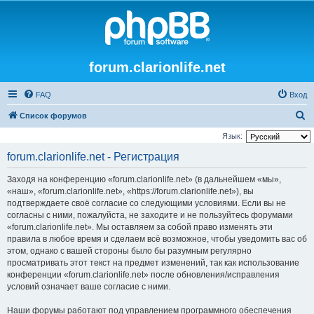
forum.clarionlife.net
FAQ
Вход
П
Список форумов
о
Язык:
и
forum.clarionlife.net - Регистрация
с
Заходя на конференцию «forum.clarionlife.net» (в дальнейшем «мы»,
к
«наш», «forum.clarionlife.net», «https://forum.clarionlife.net»), вы
подтверждаете своё согласие со следующими условиями. Если вы не
согласны с ними, пожалуйста, не заходите и не пользуйтесь форумами
«forum.clarionlife.net». Мы оставляем за собой право изменять эти
правила в любое время и сделаем всё возможное, чтобы уведомить вас об
этом, однако с вашей стороны было бы разумным регулярно
просматривать этот текст на предмет изменений, так как использование
конференции «forum.clarionlife.net» после обновления/исправления
условий означает ваше согласие с ними.
Наши форумы работают под управлением программного обеспечения