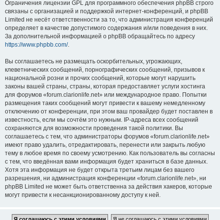
Ограничения лицензии GPL для программного обеспечения phpBB строго
связаны с организацией и поддержкой интернет-конференций, и phpBB
Limited не несёт ответственности за то, что администрация конференций
определяет в качестве допустимого содержания и/или поведения в них.
За дополнительной информацией о phpBB обращайтесь по адресу
https://www.phpbb.com/
.
Вы соглашаетесь не размещать оскорбительных, угрожающих,
клеветнических сообщений, порнографических сообщений, призывов к
национальной розни и прочих сообщений, которые могут нарушить
законы вашей страны, страны, которая предоставляет услуги хостинга
для форумов «forum.clarionlife.net» или международное право. Попытки
размещения таких сообщений могут привести к вашему немедленному
отключению от конференции, при этом ваш провайдер будет поставлен в
известность, если мы сочтём это нужным. IP-адреса всех сообщений
сохраняются для возможности проведения такой политики. Вы
соглашаетесь с тем, что администраторы форумов «forum.clarionlife.net»
имеют право удалить, отредактировать, перенести или закрыть любую
тему в любое время по своему усмотрению. Как пользователь вы согласны
с тем, что введённая вами информация будет храниться в базе данных.
Хотя эта информация не будет открыта третьим лицам без вашего
разрешения, ни администрация конференции «forum.clarionlife.net», ни
phpBB Limited не может быть ответственна за действия хакеров, которые
могут привести к несанкционированному доступу к ней.