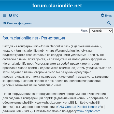
forum.clarionlife.net
FAQ
Вход
П
Список форумов
о
Язык:
и
forum.clarionlife.net - Регистрация
с
Заходя на конференцию «forum.clarionlife.net» (в дальнейшем «мы»,
к
«наш», «forum.clarionlife.net», «https://forum.clarionlife.net»), вы
подтверждаете своё согласие со следующими условиями. Если вы не
согласны с ними, пожалуйста, не заходите и не пользуйтесь форумами
«forum.clarionlife.net». Мы оставляем за собой право изменять эти
правила в любое время и сделаем всё возможное, чтобы уведомить вас об
этом, однако с вашей стороны было бы разумным регулярно
просматривать этот текст на предмет изменений, так как использование
конференции «forum.clarionlife.net» после обновления/исправления
условий означает ваше согласие с ними.
Наши форумы работают под управлением программного обеспечения
для создания конференций phpBB (в дальнейшем «они», «программное
обеспечение phpBB», «www.phpbb.com», «phpBB Limited», «phpBB
Teams»), выпущенного по лицензии «
GNU General Public License v2
» (в
дальнейшем «GPL»). Скачать его можно по адресу
www.phpbb.com
.