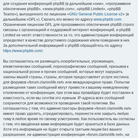
для создания конференций phpBB (в дальнейшем «они», «программное
обеспечение phpBB», «www.phpbb.com», «phpBB Limited», «phpBB
Teams»), выпущенного по лицензии «
GNU General Public License v2
» (в
дальнейшем «GPL»). Скачать его можно по адресу
www.phpbb.com
.
Ограничения лицензии GPL для программного обеспечения phpBB строго
связаны с организацией и поддержкой интернет-конференций, и phpBB
Limited не несёт ответственности за то, что администрация конференций
определяет в качестве допустимого содержания и/или поведения в них.
За дополнительной информацией о phpBB обращайтесь по адресу
https://www.phpbb.com/
.
Вы соглашаетесь не размещать оскорбительных, угрожающих,
клеветнических сообщений, порнографических сообщений, призывов к
национальной розни и прочих сообщений, которые могут нарушить
законы вашей страны, страны, которая предоставляет услуги хостинга
для форумов «forum.clarionlife.net» или международное право. Попытки
размещения таких сообщений могут привести к вашему немедленному
отключению от конференции, при этом ваш провайдер будет поставлен в
известность, если мы сочтём это нужным. IP-адреса всех сообщений
сохраняются для возможности проведения такой политики. Вы
соглашаетесь с тем, что администраторы форумов «forum.clarionlife.net»
имеют право удалить, отредактировать, перенести или закрыть любую
тему в любое время по своему усмотрению. Как пользователь вы согласны
с тем, что введённая вами информация будет храниться в базе данных.
Хотя эта информация не будет открыта третьим лицам без вашего
разрешения, ни администрация конференции «forum.clarionlife.net», ни