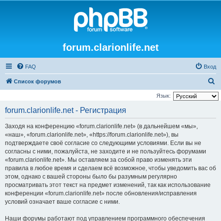
forum.clarionlife.net
FAQ
Вход
П
Список форумов
о
Язык:
и
forum.clarionlife.net - Регистрация
с
Заходя на конференцию «forum.clarionlife.net» (в дальнейшем «мы»,
к
«наш», «forum.clarionlife.net», «https://forum.clarionlife.net»), вы
подтверждаете своё согласие со следующими условиями. Если вы не
согласны с ними, пожалуйста, не заходите и не пользуйтесь форумами
«forum.clarionlife.net». Мы оставляем за собой право изменять эти
правила в любое время и сделаем всё возможное, чтобы уведомить вас об
этом, однако с вашей стороны было бы разумным регулярно
просматривать этот текст на предмет изменений, так как использование
конференции «forum.clarionlife.net» после обновления/исправления
условий означает ваше согласие с ними.
Наши форумы работают под управлением программного обеспечения