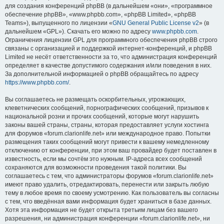
для создания конференций phpBB (в дальнейшем «они», «программное
обеспечение phpBB», «www.phpbb.com», «phpBB Limited», «phpBB
Teams»), выпущенного по лицензии «
GNU General Public License v2
» (в
дальнейшем «GPL»). Скачать его можно по адресу
www.phpbb.com
.
Ограничения лицензии GPL для программного обеспечения phpBB строго
связаны с организацией и поддержкой интернет-конференций, и phpBB
Limited не несёт ответственности за то, что администрация конференций
определяет в качестве допустимого содержания и/или поведения в них.
За дополнительной информацией о phpBB обращайтесь по адресу
https://www.phpbb.com/
.
Вы соглашаетесь не размещать оскорбительных, угрожающих,
клеветнических сообщений, порнографических сообщений, призывов к
национальной розни и прочих сообщений, которые могут нарушить
законы вашей страны, страны, которая предоставляет услуги хостинга
для форумов «forum.clarionlife.net» или международное право. Попытки
размещения таких сообщений могут привести к вашему немедленному
отключению от конференции, при этом ваш провайдер будет поставлен в
известность, если мы сочтём это нужным. IP-адреса всех сообщений
сохраняются для возможности проведения такой политики. Вы
соглашаетесь с тем, что администраторы форумов «forum.clarionlife.net»
имеют право удалить, отредактировать, перенести или закрыть любую
тему в любое время по своему усмотрению. Как пользователь вы согласны
с тем, что введённая вами информация будет храниться в базе данных.
Хотя эта информация не будет открыта третьим лицам без вашего
разрешения, ни администрация конференции «forum.clarionlife.net», ни