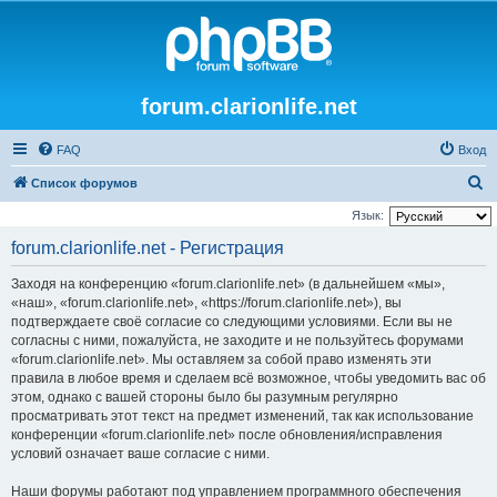
forum.clarionlife.net
FAQ
Вход
П
Список форумов
о
Язык:
и
forum.clarionlife.net - Регистрация
с
Заходя на конференцию «forum.clarionlife.net» (в дальнейшем «мы»,
к
«наш», «forum.clarionlife.net», «https://forum.clarionlife.net»), вы
подтверждаете своё согласие со следующими условиями. Если вы не
согласны с ними, пожалуйста, не заходите и не пользуйтесь форумами
«forum.clarionlife.net». Мы оставляем за собой право изменять эти
правила в любое время и сделаем всё возможное, чтобы уведомить вас об
этом, однако с вашей стороны было бы разумным регулярно
просматривать этот текст на предмет изменений, так как использование
конференции «forum.clarionlife.net» после обновления/исправления
условий означает ваше согласие с ними.
Наши форумы работают под управлением программного обеспечения