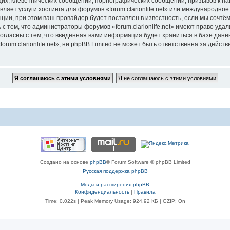
их, клеветнических сообщений, порнографических сообщений, призывов к на
ляет услуги хостинга для форумов «forum.clarionlife.net» или международн
ии, при этом ваш провайдер будет поставлен в известность, если мы сочтём
с тем, что администраторы форумов «forum.clarionlife.net» имеют право удал
согласны с тем, что введённая вами информация будет храниться в базе дан
um.clarionlife.net», ни phpBB Limited не может быть ответственна за действи
Создано на основе
phpBB
® Forum Software © phpBB Limited
Русская поддержка phpBB
Моды и расширения phpBB
Конфиденциальность
|
Правила
Time: 0.022s
| Peak Memory Usage: 924.92 КБ | GZIP: On