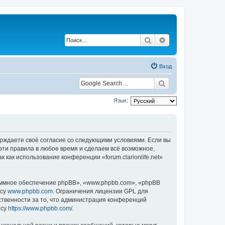
Поиск
Расширенный по
Вход
Язык:
одтверждаете своё согласие со следующими условиями. Если вы
ь эти правила в любое время и сделаем всё возможное,
 как использование конференции «forum.clarionlife.net»
ммное обеспечение phpBB», «www.phpbb.com», «phpBB
есу
www.phpbb.com
. Ограничения лицензии GPL для
ственности за то, что администрация конференций
есу
https://www.phpbb.com/
.