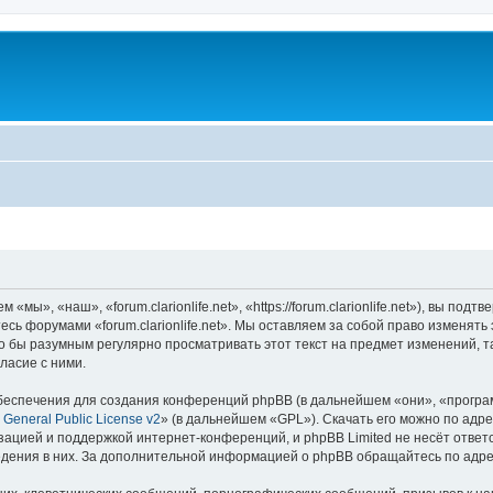
 «мы», «наш», «forum.clarionlife.net», «https://forum.clarionlife.net»), вы п
тесь форумами «forum.clarionlife.net». Мы оставляем за собой право изменят
 бы разумным регулярно просматривать этот текст на предмет изменений, так
ласие с ними.
еспечения для создания конференций phpBB (в дальнейшем «они», «програ
General Public License v2
» (в дальнейшем «GPL»). Скачать его можно по адр
зацией и поддержкой интернет-конференций, и phpBB Limited не несёт ответ
ведения в них. За дополнительной информацией о phpBB обращайтесь по адр