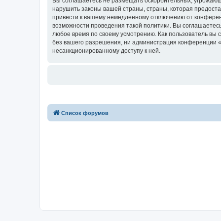
Вы соглашаетесь не размещать оскорбительных, угрожающ
нарушить законы вашей страны, страны, которая предостав
привести к вашему немедленному отключению от конференц
возможности проведения такой политики. Вы соглашаетесь 
любое время по своему усмотрению. Как пользователь вы 
без вашего разрешения, ни администрация конференции «for
несанкционированному доступу к ней.
Список форумов