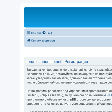
Ссылки
FAQ
Список форумов
forum.clarionlife.net - Регистрация
Заходя на конференцию «forum.clarionlife.net» (в дальнейшем
не согласны с ними, пожалуйста, не заходите и не пользуй
чтобы уведомить вас об этом, однако с вашей стороны было
после обновления/исправления условий означает ваше сог
Наши форумы работают под управлением программного об
Limited», «phpBB Teams»), выпущенного по лицензии «
GNU 
программного обеспечения phpBB строго связаны с органи
определяет в качестве допустимого содержания и/или по