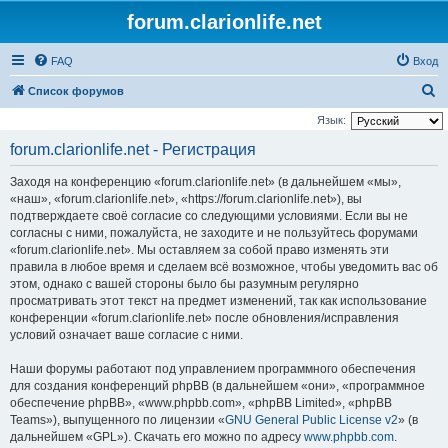
forum.clarionlife.net
FAQ
Вход
П
Список форумов
о
Язык:
и
forum.clarionlife.net - Регистрация
с
Заходя на конференцию «forum.clarionlife.net» (в дальнейшем «мы»,
к
«наш», «forum.clarionlife.net», «https://forum.clarionlife.net»), вы
подтверждаете своё согласие со следующими условиями. Если вы не
согласны с ними, пожалуйста, не заходите и не пользуйтесь форумами
«forum.clarionlife.net». Мы оставляем за собой право изменять эти
правила в любое время и сделаем всё возможное, чтобы уведомить вас об
этом, однако с вашей стороны было бы разумным регулярно
просматривать этот текст на предмет изменений, так как использование
конференции «forum.clarionlife.net» после обновления/исправления
условий означает ваше согласие с ними.
Наши форумы работают под управлением программного обеспечения
для создания конференций phpBB (в дальнейшем «они», «программное
обеспечение phpBB», «www.phpbb.com», «phpBB Limited», «phpBB
Teams»), выпущенного по лицензии «
GNU General Public License v2
» (в
дальнейшем «GPL»). Скачать его можно по адресу
www.phpbb.com
.