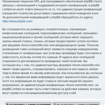
Ограничения лицензии GPL для программного обеспечения phpBB строго
связаны с организацией и поддержкой интернет-конференций, и phpBB
Limited не несёт ответственности за то, что администрация конференций
определяет в качестве допустимого содержания и/или поведения в них.
За дополнительной информацией о phpBB обращайтесь по адресу
https://www.phpbb.com/
.
Вы соглашаетесь не размещать оскорбительных, угрожающих,
клеветнических сообщений, порнографических сообщений, призывов к
национальной розни и прочих сообщений, которые могут нарушить
законы вашей страны, страны, которая предоставляет услуги хостинга
для форумов «forum.clarionlife.net» или международное право. Попытки
размещения таких сообщений могут привести к вашему немедленному
отключению от конференции, при этом ваш провайдер будет поставлен в
известность, если мы сочтём это нужным. IP-адреса всех сообщений
сохраняются для возможности проведения такой политики. Вы
соглашаетесь с тем, что администраторы форумов «forum.clarionlife.net»
имеют право удалить, отредактировать, перенести или закрыть любую
тему в любое время по своему усмотрению. Как пользователь вы согласны
с тем, что введённая вами информация будет храниться в базе данных.
Хотя эта информация не будет открыта третьим лицам без вашего
разрешения, ни администрация конференции «forum.clarionlife.net», ни
phpBB Limited не может быть ответственна за действия хакеров, которые
могут привести к несанкционированному доступу к ней.