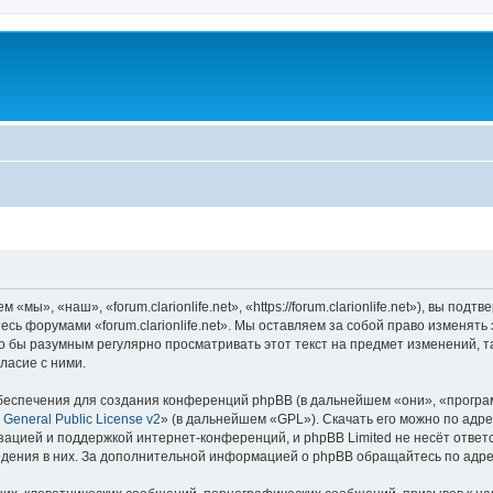
 «мы», «наш», «forum.clarionlife.net», «https://forum.clarionlife.net»), вы п
тесь форумами «forum.clarionlife.net». Мы оставляем за собой право изменят
 бы разумным регулярно просматривать этот текст на предмет изменений, так
ласие с ними.
еспечения для создания конференций phpBB (в дальнейшем «они», «програ
General Public License v2
» (в дальнейшем «GPL»). Скачать его можно по адр
зацией и поддержкой интернет-конференций, и phpBB Limited не несёт ответ
ведения в них. За дополнительной информацией о phpBB обращайтесь по адр