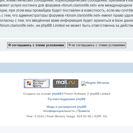
их, клеветнических сообщений, порнографических сообщений, призывов к на
ляет услуги хостинга для форумов «forum.clarionlife.net» или международн
ии, при этом ваш провайдер будет поставлен в известность, если мы сочтём
с тем, что администраторы форумов «forum.clarionlife.net» имеют право удал
согласны с тем, что введённая вами информация будет храниться в базе дан
um.clarionlife.net», ни phpBB Limited не может быть ответственна за действи
Создано на основе
phpBB
® Forum Software © phpBB Limited
Русская поддержка phpBB
Моды и расширения phpBB
Конфиденциальность
|
Правила
Time: 0.024s
| Peak Memory Usage: 924.92 КБ | GZIP: On