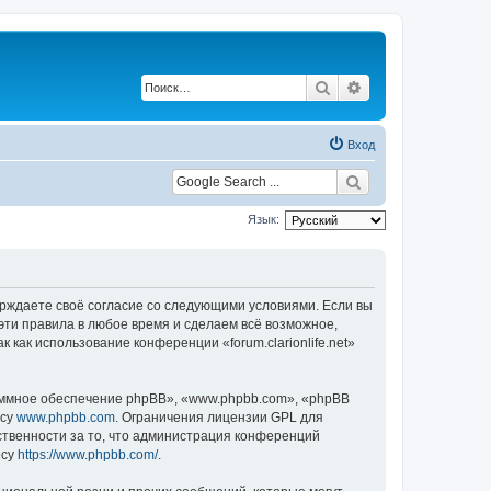
Поиск
Расширенный по
Вход
Язык:
одтверждаете своё согласие со следующими условиями. Если вы
ь эти правила в любое время и сделаем всё возможное,
 как использование конференции «forum.clarionlife.net»
ммное обеспечение phpBB», «www.phpbb.com», «phpBB
есу
www.phpbb.com
. Ограничения лицензии GPL для
ственности за то, что администрация конференций
есу
https://www.phpbb.com/
.