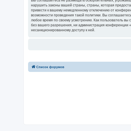
Вы соглашаетесь не размещать оскорбительных, угрожающ
нарушить законы вашей страны, страны, которая предостав
привести к вашему немедленному отключению от конференц
возможности проведения такой политики. Вы соглашаетесь 
любое время по своему усмотрению. Как пользователь вы 
без вашего разрешения, ни администрация конференции «for
несанкционированному доступу к ней.
Список форумов