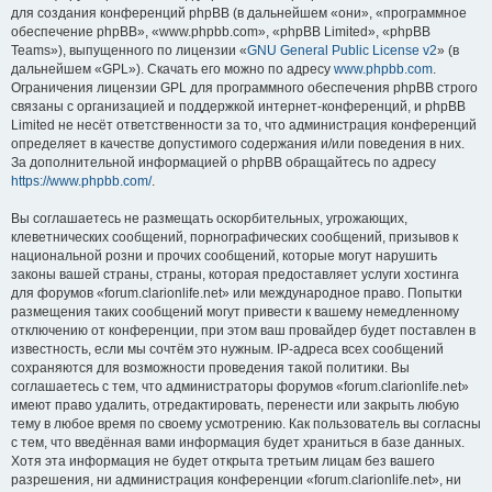
для создания конференций phpBB (в дальнейшем «они», «программное
обеспечение phpBB», «www.phpbb.com», «phpBB Limited», «phpBB
Teams»), выпущенного по лицензии «
GNU General Public License v2
» (в
дальнейшем «GPL»). Скачать его можно по адресу
www.phpbb.com
.
Ограничения лицензии GPL для программного обеспечения phpBB строго
связаны с организацией и поддержкой интернет-конференций, и phpBB
Limited не несёт ответственности за то, что администрация конференций
определяет в качестве допустимого содержания и/или поведения в них.
За дополнительной информацией о phpBB обращайтесь по адресу
https://www.phpbb.com/
.
Вы соглашаетесь не размещать оскорбительных, угрожающих,
клеветнических сообщений, порнографических сообщений, призывов к
национальной розни и прочих сообщений, которые могут нарушить
законы вашей страны, страны, которая предоставляет услуги хостинга
для форумов «forum.clarionlife.net» или международное право. Попытки
размещения таких сообщений могут привести к вашему немедленному
отключению от конференции, при этом ваш провайдер будет поставлен в
известность, если мы сочтём это нужным. IP-адреса всех сообщений
сохраняются для возможности проведения такой политики. Вы
соглашаетесь с тем, что администраторы форумов «forum.clarionlife.net»
имеют право удалить, отредактировать, перенести или закрыть любую
тему в любое время по своему усмотрению. Как пользователь вы согласны
с тем, что введённая вами информация будет храниться в базе данных.
Хотя эта информация не будет открыта третьим лицам без вашего
разрешения, ни администрация конференции «forum.clarionlife.net», ни