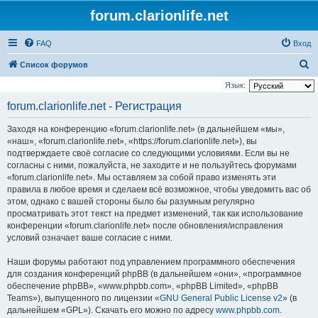
forum.clarionlife.net
FAQ
Вход
П
Список форумов
о
Язык:
и
forum.clarionlife.net - Регистрация
с
Заходя на конференцию «forum.clarionlife.net» (в дальнейшем «мы»,
к
«наш», «forum.clarionlife.net», «https://forum.clarionlife.net»), вы
подтверждаете своё согласие со следующими условиями. Если вы не
согласны с ними, пожалуйста, не заходите и не пользуйтесь форумами
«forum.clarionlife.net». Мы оставляем за собой право изменять эти
правила в любое время и сделаем всё возможное, чтобы уведомить вас об
этом, однако с вашей стороны было бы разумным регулярно
просматривать этот текст на предмет изменений, так как использование
конференции «forum.clarionlife.net» после обновления/исправления
условий означает ваше согласие с ними.
Наши форумы работают под управлением программного обеспечения
для создания конференций phpBB (в дальнейшем «они», «программное
обеспечение phpBB», «www.phpbb.com», «phpBB Limited», «phpBB
Teams»), выпущенного по лицензии «
GNU General Public License v2
» (в
дальнейшем «GPL»). Скачать его можно по адресу
www.phpbb.com
.