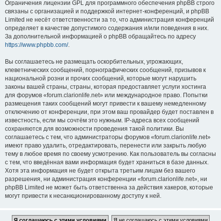
Ограничения лицензии GPL для программного обеспечения phpBB строго
связаны с организацией и поддержкой интернет-конференций, и phpBB
Limited не несёт ответственности за то, что администрация конференций
определяет в качестве допустимого содержания и/или поведения в них.
За дополнительной информацией о phpBB обращайтесь по адресу
https://www.phpbb.com/
.
Вы соглашаетесь не размещать оскорбительных, угрожающих,
клеветнических сообщений, порнографических сообщений, призывов к
национальной розни и прочих сообщений, которые могут нарушить
законы вашей страны, страны, которая предоставляет услуги хостинга
для форумов «forum.clarionlife.net» или международное право. Попытки
размещения таких сообщений могут привести к вашему немедленному
отключению от конференции, при этом ваш провайдер будет поставлен в
известность, если мы сочтём это нужным. IP-адреса всех сообщений
сохраняются для возможности проведения такой политики. Вы
соглашаетесь с тем, что администраторы форумов «forum.clarionlife.net»
имеют право удалить, отредактировать, перенести или закрыть любую
тему в любое время по своему усмотрению. Как пользователь вы согласны
с тем, что введённая вами информация будет храниться в базе данных.
Хотя эта информация не будет открыта третьим лицам без вашего
разрешения, ни администрация конференции «forum.clarionlife.net», ни
phpBB Limited не может быть ответственна за действия хакеров, которые
могут привести к несанкционированному доступу к ней.